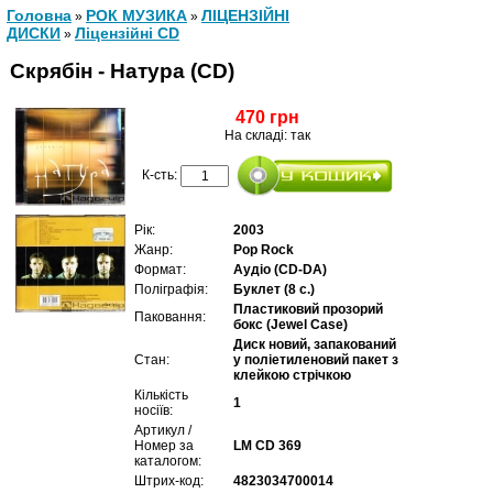
Головна
РОК МУЗИКА
ЛІЦЕНЗІЙНІ
»
»
ДИСКИ
Ліцензійні СD
»
Скрябін - Натура (CD)
470 грн
На складі: так
К-сть:
Рік:
2003
Жанр:
Pop Rock
Формат:
Аудіо (CD-DA)
Поліграфія:
Буклет (8 с.)
Пластиковий прозорий
Паковання:
бокс (Jewel Case)
Диск новий, запакований
Стан:
у поліетиленовий пакет з
клейкою стрічкою
Кількість
1
носіїв:
Артикул /
Номер за
LM CD 369
каталогом:
Штрих-код:
4823034700014