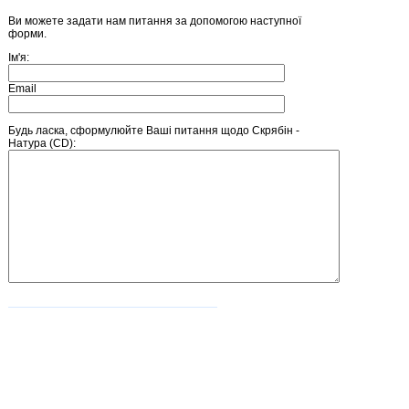
Ви можете задати нам питання за допомогою наступної
форми.
Ім'я:
Email
Будь ласка, сформулюйте Ваші питання щодо Скрябін -
Натура (CD):
Введіть число, зображене на малюнку