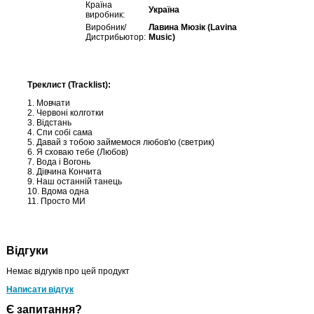
Країна
Україна
виробник:
Виробник/
Лавина Мюзік (Lavina
Дистрибьютор:
Music)
Треклист (Tracklist):
1. Мовчати
2. Червоні колготки
3. Відстань
4. Спи собі сама
5. Давай з тобою займемося любов'ю (светрик)
6. Я сховаю тебе (Любов)
7. Вода і Вогонь
8. Дівчина Кончита
9. Наш останній танець
10. Вдома одна
11. Просто МИ
Відгуки
Немає відгуків про цей продукт
Написати відгук
Є запитання?