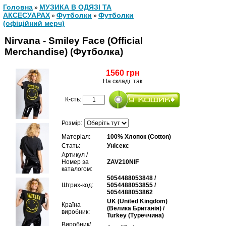
Головна
МУЗИКА В ОДЯЗІ ТА
»
АКСЕСУАРАХ
Футболки
Футболки
»
»
(офіційний мерч)
Nirvana - Smiley Face (Official
Merchandise) (Футболка)
1560 грн
На складі: так
К-сть:
Розмір:
Матеріал:
100% Хлопок (Cotton)
Стать:
Унісекс
Артикул /
Номер за
ZAV210NIF
каталогом:
5054488053848 /
Штрих-код:
5054488053855 /
5054488053862
UK (United Kingdom)
Країна
(Велика Британія) /
виробник:
Turkey (Туреччина)
Виробник/