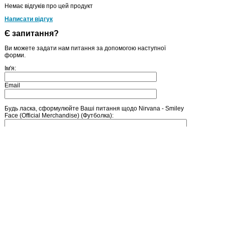
Немає відгуків про цей продукт
Написати відгук
Є запитання?
Ви можете задати нам питання за допомогою наступної
форми.
Ім'я:
Email
Будь ласка, сформулюйте Ваші питання щодо Nirvana - Smiley
Face (Official Merchandise) (Футболка):
Введіть число, зображене на малюнку