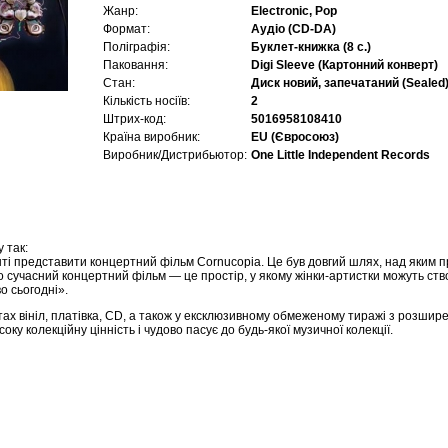
Жанр:
Electronic, Pop
Формат:
Аудіо (CD-DA)
Поліграфія:
Буклет-книжка (8 с.)
Паковання:
Digi Sleeve (Картонний конверт)
Стан:
Диск новий, запечатаний (Sealed
Кількість носіїв:
2
Штрих-код:
5016958108410
Країна виробник:
EU (Євросоюз)
Виробник/Дистрибьютор:
One Little Independent Records
 так:
і представити концертний фільм Cornucopia. Це був довгий шлях, над яким пр
 сучасний концертний фільм — це простір, у якому жінки-артистки можуть ство
о сьогодні».
ах вініл, платівка, CD, а також у ексклюзивному обмеженому тиражі з розшир
ку колекційну цінність і чудово пасує до будь-якої музичної колекції.