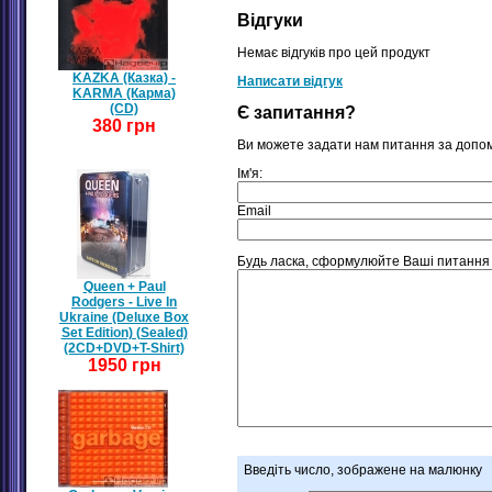
Відгуки
Немає відгуків про цей продукт
KAZKA (Казка) -
Написати відгук
KARMA (Карма)
(CD)
Є запитання?
380 грн
Ви можете задати нам питання за допо
Ім'я:
Email
Будь ласка, сформулюйте Ваші питання що
Queen + Paul
Rodgers - Live In
Ukraine (Deluxe Box
Set Edition) (Sealed)
(2CD+DVD+T-Shirt)
1950 грн
Введіть число, зображене на малюнку