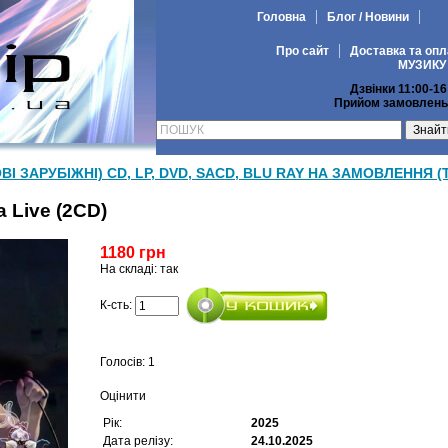
Головна
Блог / Новини
Про сайт
Доставка та опл
МУЗИКУ
Дзвінки 11:00-16
Прийом замовлень 
ВІ ЗАРУБІЖНІ) CD, LP, DVD, SACD, BLU RAY НА ЗАМОВЛЕННЯ (
a Live (2CD)
1180 грн
На складі: так
К-сть:
Голосів: 1
Оцінити
Рік:
2025
Дата релізу:
24.10.2025