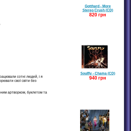
Gotthard - More
Stereo Crush (CD)
820 грн
)
Soulfly - Chama (CD)
ацювали сотні людей, і я
940 грн
рювати свої світи без
еним артворком, буклетом та