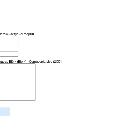
могою наступної форми.
до Björk (Bjork) - Cornucopia Live (2CD):