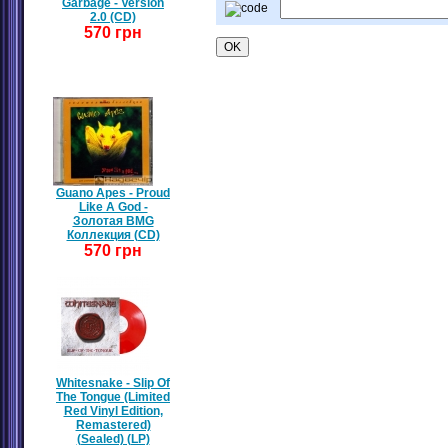
Garbage - Version
2.0 (CD)
570 грн
Guano Apes - Proud
Like A God -
Золотая BMG
Коллекция (CD)
570 грн
Whitesnake - Slip Of
The Tongue (Limited
Red Vinyl Edition,
Remastered)
(Sealed) (LP)