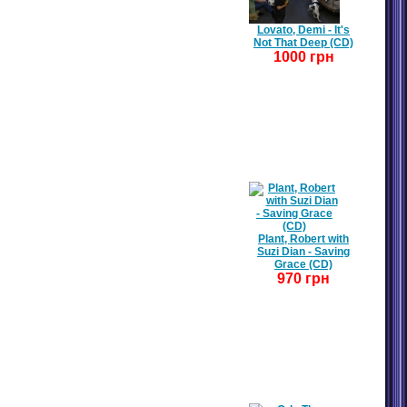
Lovato, Demi - It's
Not That Deep (CD)
1000 грн
Plant, Robert with
Suzi Dian - Saving
Grace (CD)
970 грн