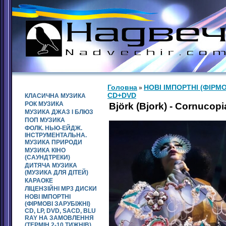
КАТАЛОГ
Головна
НОВІ ІМПОРТНІ (ФІРМО
»
CD+DVD
КЛАСИЧНА МУЗИКА
РОК МУЗИКА
Björk (Bjork) - Cornucopi
МУЗИКА ДЖАЗ І БЛЮЗ
ПОП МУЗИКА
ФОЛК. НЬЮ-ЕЙДЖ.
ІНСТРУМЕНТАЛЬНА.
МУЗИКА ПРИРОДИ
МУЗИКА КІНО
(САУНДТРЕКИ)
ДИТЯЧА МУЗИКА
(МУЗИКА ДЛЯ ДІТЕЙ)
КАРАОКЕ
ЛІЦЕНЗІЙНІ MP3 ДИСКИ
НОВІ ІМПОРТНІ
(ФІРМОВІ ЗАРУБІЖНІ)
CD, LP, DVD, SACD, BLU
RAY НА ЗАМОВЛЕННЯ
(ТЕРМІН 2-10 ТИЖНІВ)