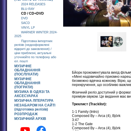
2024 RELEASES
BLU-RAY
CD / CD+DVD
DVD
SACD
VINYL LP
WARNER WINTER 2024-
2025
Підготовка імпортних
релізів (недооформлені
відкриті до замовлення) /
ціни приблизні, актуальні
уточнюйте по телефону або
ел. пошті
МУЗИЧНЕ
ОБЛАДНАННЯ
Бйорк прокоментувала вихід фільму
(ПОСЛУХАТИ)
«Мені надзвичайно приємно нарешт
МУЗИЧНЕ
безмежно вдячна кожному. Вірю, що
ОБЛАДНАННЯ
перекручення, що особливо важлив
(ПОГРАТИ)
МУЗИКА В ОДЯЗІ ТА
Фізичний реліз доступний у формат
АКСЕСУАРАХ
преміум-звуком. Це видання має висо
МУЗИЧНА ЛІТЕРАТУРА
Треклист (Tracklist):
НЕЗАБАРОМ НА САЙТІ
(підготовка релізів)
1-1 Family (Intro)
РОЗПРОДАЖ
Composed By – Arca (4), Björk
МУЗИЧНИЙ АРХІВ
3:47
1-2 The Gate
Composed By – Arca (4), Björk