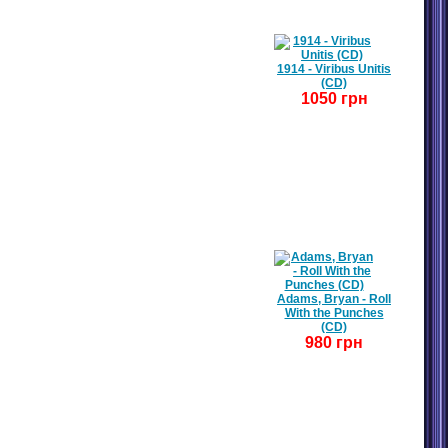
1914 - Viribus Unitis
(CD)
1050 грн
Adams, Bryan - Roll
With the Punches
(CD)
980 грн