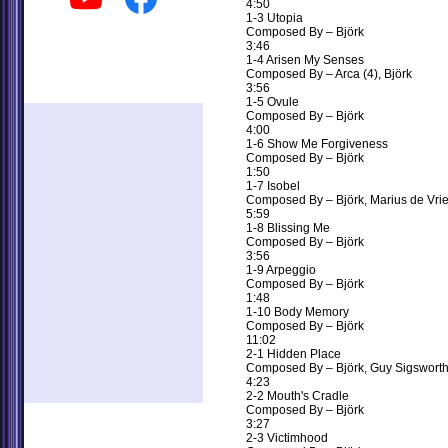
4:50
1-3 Utopia
Composed By – Björk
МАЙБУТНІ ШОУ / АФІША
3:46
1-4 Arisen My Senses
Composed By – Arca (4), Björk
3:56
РЕКЛАМА
1-5 Ovule
Composed By – Björk
4:00
1-6 Show Me Forgiveness
Composed By – Björk
1:50
1-7 Isobel
Composed By – Björk, Marius de Vrie
5:59
1-8 Blissing Me
Composed By – Björk
3:56
1-9 Arpeggio
Composed By – Björk
1:48
1-10 Body Memory
Composed By – Björk
11:02
2-1 Hidden Place
Composed By – Björk, Guy Sigsworth
4:23
2-2 Mouth's Cradle
Composed By – Björk
3:27
РЕКОМЕНДУЄМО
2-3 Victimhood