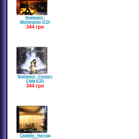
Nightwish -
Wishmaster (CD)
344 грн
Nightwish - Century
Child (CD)
344 грн
Скрябін - Натура