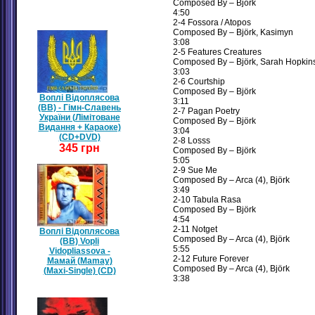
Composed By – Björk
4:50
2-4 Fossora / Atopos
Composed By – Björk, Kasimyn
3:08
2-5 Features Creatures
Composed By – Björk, Sarah Hopkin
3:03
2-6 Courtship
Composed By – Björk
Воплі Відоплясова
3:11
(ВВ) - Гімн-Славень
2-7 Pagan Poetry
України (Лімітоване
Composed By – Björk
Видання + Караоке)
3:04
(CD+DVD)
2-8 Losss
345 грн
Composed By – Björk
5:05
2-9 Sue Me
Composed By – Arca (4), Björk
3:49
2-10 Tabula Rasa
Composed By – Björk
4:54
2-11 Notget
Воплі Відоплясова
Composed By – Arca (4), Björk
(ВВ) Vopli
5:55
Vidopliassova -
2-12 Future Forever
Мамай (Mamay)
Composed By – Arca (4), Björk
(Maxi-Single) (CD)
3:38