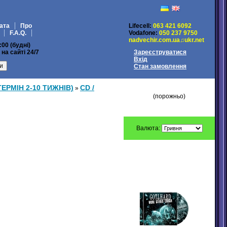
ата
Про
Lifecell:
063 421 6092
F.A.Q.
Vodafone:
050 237 9750
nadvechir.com.ua♫ukr.net
:00 (будні)
на сайті 24/7
Зареєструватися
Вхід
Стан замовлення
МІЙ КОШИК
ТЕРМІН 2-10 ТИЖНІВ)
CD /
»
(порожньо)
Валюта:
ПЕРЕДЗАМОВЛЕННЯ