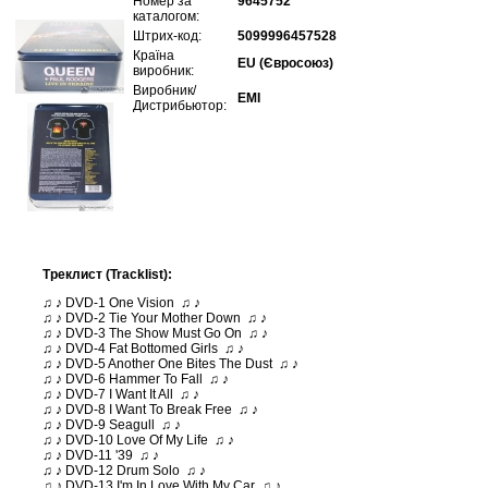
Номер за
9645752
каталогом:
Штрих-код:
5099996457528
Країна
EU (Євросоюз)
виробник:
Виробник/
EMI
Дистрибьютор:
Треклист (Tracklist):
♫ ♪ DVD-1 One Vision ♫ ♪
♫ ♪ DVD-2 Tie Your Mother Down ♫ ♪
♫ ♪ DVD-3 The Show Must Go On ♫ ♪
♫ ♪ DVD-4 Fat Bottomed Girls ♫ ♪
♫ ♪ DVD-5 Another One Bites The Dust ♫ ♪
♫ ♪ DVD-6 Hammer To Fall ♫ ♪
♫ ♪ DVD-7 I Want It All ♫ ♪
♫ ♪ DVD-8 I Want To Break Free ♫ ♪
♫ ♪ DVD-9 Seagull ♫ ♪
♫ ♪ DVD-10 Love Of My Life ♫ ♪
♫ ♪ DVD-11 '39 ♫ ♪
♫ ♪ DVD-12 Drum Solo ♫ ♪
♫ ♪ DVD-13 I'm In Love With My Car ♫ ♪