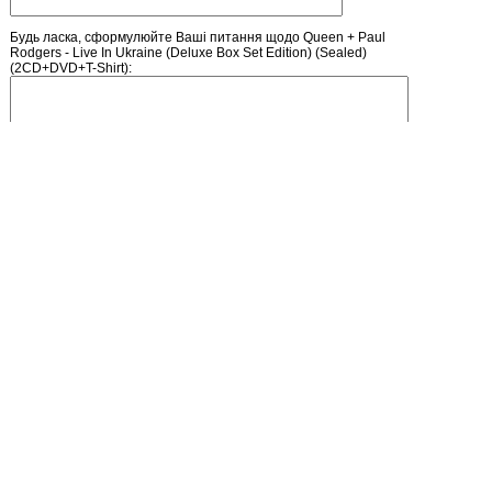
Будь ласка, сформулюйте Ваші питання щодо Queen + Paul
Rodgers - Live In Ukraine (Deluxe Box Set Edition) (Sealed)
(2CD+DVD+T-Shirt):
Введіть число, зображене на малюнку
Головна
Зареєструватися
Кошик
Вхід
Прайс-лист
Зворотній зв'язок
Обмін посиланнями
Блог / Новини