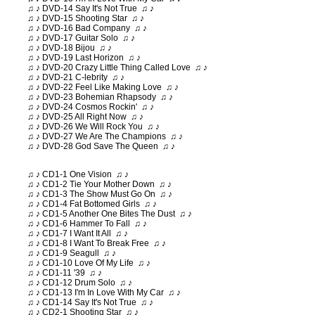
♫ ♪ DVD-14 Say It's Not True ♫ ♪
♫ ♪ DVD-15 Shooting Star ♫ ♪
♫ ♪ DVD-16 Bad Company ♫ ♪
♫ ♪ DVD-17 Guitar Solo ♫ ♪
♫ ♪ DVD-18 Bijou ♫ ♪
♫ ♪ DVD-19 Last Horizon ♫ ♪
♫ ♪ DVD-20 Crazy Little Thing Called Love ♫ ♪
♫ ♪ DVD-21 C-lebrity ♫ ♪
♫ ♪ DVD-22 Feel Like Making Love ♫ ♪
♫ ♪ DVD-23 Bohemian Rhapsody ♫ ♪
♫ ♪ DVD-24 Cosmos Rockin' ♫ ♪
♫ ♪ DVD-25 All Right Now ♫ ♪
♫ ♪ DVD-26 We Will Rock You ♫ ♪
♫ ♪ DVD-27 We Are The Champions ♫ ♪
♫ ♪ DVD-28 God Save The Queen ♫ ♪
♫ ♪ CD1-1 One Vision ♫ ♪
♫ ♪ CD1-2 Tie Your Mother Down ♫ ♪
♫ ♪ CD1-3 The Show Must Go On ♫ ♪
♫ ♪ CD1-4 Fat Bottomed Girls ♫ ♪
♫ ♪ CD1-5 Another One Bites The Dust ♫ ♪
♫ ♪ CD1-6 Hammer To Fall ♫ ♪
♫ ♪ CD1-7 I Want It All ♫ ♪
♫ ♪ CD1-8 I Want To Break Free ♫ ♪
♫ ♪ CD1-9 Seagull ♫ ♪
♫ ♪ CD1-10 Love Of My Life ♫ ♪
♫ ♪ CD1-11 '39 ♫ ♪
♫ ♪ CD1-12 Drum Solo ♫ ♪
♫ ♪ CD1-13 I'm In Love With My Car ♫ ♪
♫ ♪ CD1-14 Say It's Not True ♫ ♪
♫ ♪ CD2-1 Shooting Star ♫ ♪