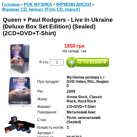
Головна
РОК МУЗИКА
ФІРМОВІ ДИСКИ
»
»
»
Фірмові CD. Імпорт (Firm CD. Import)
Queen + Paul Rodgers - Live In Ukraine
(Deluxe Box Set Edition) (Sealed)
(2CD+DVD+T-Shirt)
1950 грн
На складі: так
К-сть:
Футболка розміру L /
Про продукт:
DVD-Video, PAL, Region
0
Рік:
2009
Arena Rock, Classic
Жанр:
Rock, Hard Rock
Формат:
CD+DVD+T-Shirt
Паковання:
Металевий бокс
Реліз запечатаний
Стан:
(Sealed)
Кількість носіїв:
3
Артикул /