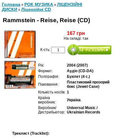
Головна
РОК МУЗИКА
ЛІЦЕНЗІЙНІ
»
»
ДИСКИ
Ліцензійні СD
»
Rammstein - Reise, Reise (CD)
167 грн
На складі: так
К-сть:
Рік:
2004 (2007)
Формат:
Аудіо (CD-DA)
Поліграфія:
Буклет (4 с.)
Пластиковий прозорий
Паковання:
бокс (Jewel Case)
Кількість носіїв:
1
Країна
Україна
виробник:
Виробник/
Universal Music /
Дистрибьютор:
Ukrainian Records
Треклист (Tracklist):