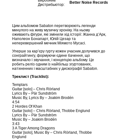
Виробник/
Better Noise Records
Дистрибьютор:
Цим альбомом Sabaton перетворюють легенди
минулого на живу музичну хроніку. На ньому
оживають фігури, які змінили хід історії: Жанна д’Арк,
Наполеон Бонапарт, Юлій Цезар та
неперевершений мечник Міямото Мусасі.
Уперше за кар’єру гурту кожен учасник долучився до
сонграйтингу, формуючи єдине бачення, що
визначало і звучання, і концепцію альбому. Це
робить реліз одним із найбільш згуртованих,
натхненних і масштабних у дискографії Sabaton.
Треклист (Tracklist):
Templars
Guitar [solo] – Chris Rörland
Lyrics By – Pär Sundström
Music By, Lyrics By – Joakim Brodén
4:54
2 Hordes Of Khan
Guitar [solo] – Chris Rörland, Thobbe Englund
Lyrics By – Pär Sundström
Music By – Joakim Brodén
3:43
3 A Tiger Among Dragons
Guitar [solo], Music By – Chris Rörland, Thobbe
Englund