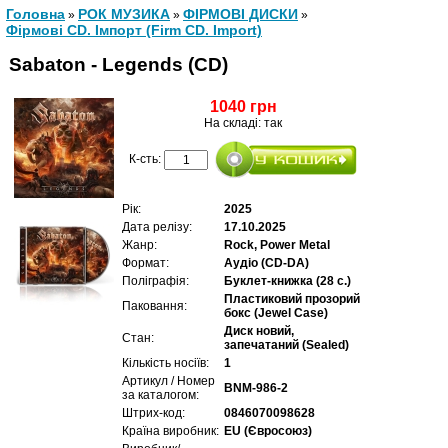
Головна
РОК МУЗИКА
ФІРМОВІ ДИСКИ
»
»
»
Фірмові CD. Імпорт (Firm CD. Import)
Sabaton - Legends (CD)
1040 грн
На складі: так
К-сть:
Рік:
2025
Дата релізу:
17.10.2025
Жанр:
Rock, Power Metal
Формат:
Аудіо (CD-DA)
Поліграфія:
Буклет-книжка (28 с.)
Пластиковий прозорий
Паковання:
бокс (Jewel Case)
Диск новий,
Стан:
запечатаний (Sealed)
Кількість носіїв:
1
Артикул / Номер
BNM-986-2
за каталогом:
Штрих-код:
0846070098628
Країна виробник:
EU (Євросоюз)