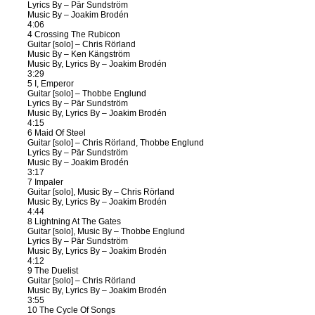
Lyrics By – Pär Sundström
Music By – Joakim Brodén
4:06
4 Crossing The Rubicon
Guitar [solo] – Chris Rörland
Music By – Ken Kängström
Music By, Lyrics By – Joakim Brodén
3:29
5 I, Emperor
Guitar [solo] – Thobbe Englund
Lyrics By – Pär Sundström
Music By, Lyrics By – Joakim Brodén
4:15
6 Maid Of Steel
Guitar [solo] – Chris Rörland, Thobbe Englund
Lyrics By – Pär Sundström
Music By – Joakim Brodén
3:17
7 Impaler
Guitar [solo], Music By – Chris Rörland
Music By, Lyrics By – Joakim Brodén
4:44
8 Lightning At The Gates
Guitar [solo], Music By – Thobbe Englund
Lyrics By – Pär Sundström
Music By, Lyrics By – Joakim Brodén
4:12
9 The Duelist
Guitar [solo] – Chris Rörland
Music By, Lyrics By – Joakim Brodén
3:55
10 The Cycle Of Songs