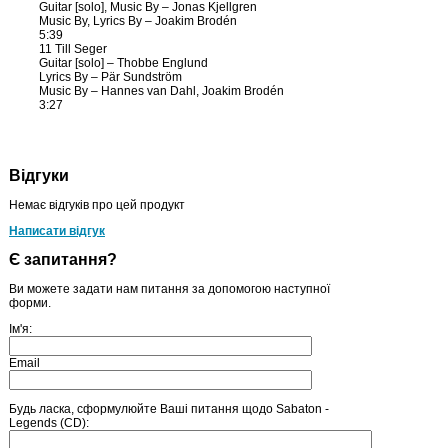
Guitar [solo], Music By – Jonas Kjellgren
Music By, Lyrics By – Joakim Brodén
5:39
11 Till Seger
Guitar [solo] – Thobbe Englund
Lyrics By – Pär Sundström
Music By – Hannes van Dahl, Joakim Brodén
3:27
Відгуки
Немає відгуків про цей продукт
Написати відгук
Є запитання?
Ви можете задати нам питання за допомогою наступної
форми.
Ім'я:
Email
Будь ласка, сформулюйте Ваші питання щодо Sabaton -
Legends (CD):