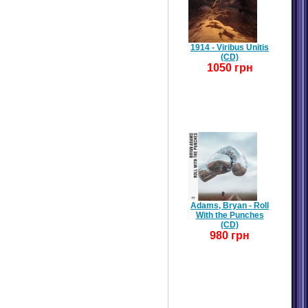
1914 - Viribus Unitis
(CD)
1050 грн
Adams, Bryan - Roll
With the Punches
(CD)
980 грн