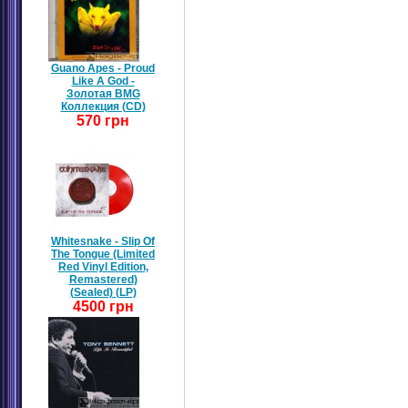
Guano Apes - Proud
Like A God -
Золотая BMG
Коллекция (CD)
570 грн
Whitesnake - Slip Of
The Tongue (Limited
Red Vinyl Edition,
Remastered)
(Sealed) (LP)
4500 грн