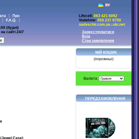
ата
Про
Lifecell:
063 421 6092
F.A.Q.
Vodafone:
050 237 9750
nadvechir.com.ua♫ukr.net
:00 (будні)
на сайті 24/7
Зареєструватися
Вхід
Стан замовлення
МІЙ КОШИК
(порожньо)
Валюта:
ПЕРЕДЗАМОВЛЕННЯ
ge
(Jewel Case)