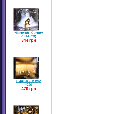
Nightwish - Century
Child (CD)
344 грн
Скрябін - Натура
(CD)
470 грн