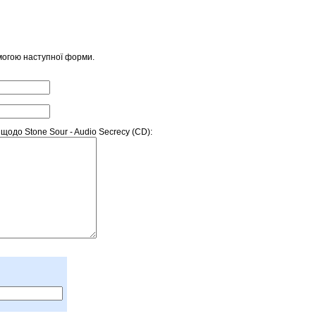
могою наступної форми.
одо Stone Sour - Audio Secrecy (CD):