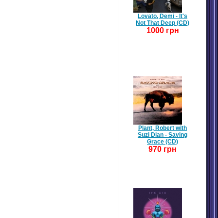
Lovato, Demi - It's
Not That Deep (CD)
1000 грн
Plant, Robert with
Suzi Dian - Saving
Grace (CD)
970 грн