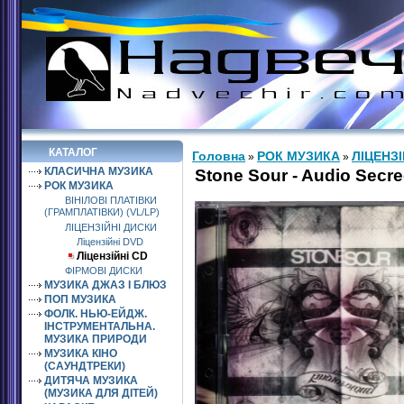
КАТАЛОГ
Головна
РОК МУЗИКА
ЛІЦЕНЗ
»
»
КЛАСИЧНА МУЗИКА
Stone Sour - Audio Secre
РОК МУЗИКА
ВІНІЛОВІ ПЛАТІВКИ
(ГРАМПЛАТІВКИ) (VL/LP)
ЛІЦЕНЗІЙНІ ДИСКИ
Ліцензійні DVD
Ліцензійні СD
ФІРМОВІ ДИСКИ
МУЗИКА ДЖАЗ І БЛЮЗ
ПОП МУЗИКА
ФОЛК. НЬЮ-ЕЙДЖ.
ІНСТРУМЕНТАЛЬНА.
МУЗИКА ПРИРОДИ
МУЗИКА КІНО
(САУНДТРЕКИ)
ДИТЯЧА МУЗИКА
(МУЗИКА ДЛЯ ДІТЕЙ)