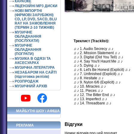
КАРАОКЕ
ЛІЦЕНЗІЙНІ MP3 ДИСКИ
НОВІ ІМПОРТНІ
(ФІРМОВІ ЗАРУБІЖНІ)
CD, LP, DVD, SACD, BLU
RAY НА ЗАМОВЛЕННЯ
(ТЕРМІН 2-10 ТИЖНІВ)
МУЗИЧНЕ
ОБЛАДНАННЯ
(ПОСЛУХАТИ)
Треклист (Tracklist):
МУЗИЧНЕ
♫ ♪ 1. Audio Secrecy ♫ ♪
ОБЛАДНАННЯ
♫ ♪ 2. Mission Statement ♫ ♪
(ПОГРАТИ)
♫ ♪ 3. Digital (Did You Tell) ♫ ♪
МУЗИКА В ОДЯЗІ ТА
♫ ♪ 4. Say You'll Haunt Me ♫ ♪
АКСЕСУАРАХ
♫ ♪ 5. Dying ♫ ♪
МУЗИЧНА ЛІТЕРАТУРА
♫ ♪ 6. Let's Be Honest (Explicit) ♫ ♪
НЕЗАБАРОМ НА САЙТІ
♫ ♪ 7. Unfinished (Explicit) ♫ ♪
(підготовка релізів)
♫ ♪ 8. Hesitate ♫ ♪
РОЗПРОДАЖ
♫ ♪ 9. Nylon 6/6 (Explicit) ♫ ♪
МУЗИЧНИЙ АРХІВ
♫ ♪ 10. Miracles ♫ ♪
♫ ♪ 11. Pieces ♫ ♪
♫ ♪ 12. The Bitter End ♫ ♪
♫ ♪ 13. Imperfect ♫ ♪
♫ ♪ 14. Threadbare ♫ ♪
МАЙБУТНІ ШОУ / АФІША
Відгуки
РЕКЛАМА
Немає відгуків про цей продукт