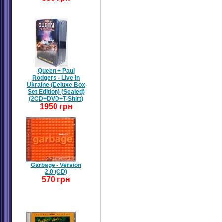
Queen + Paul
Rodgers - Live In
Ukraine (Deluxe Box
Set Edition) (Sealed)
(2CD+DVD+T-Shirt)
1950 грн
Garbage - Version
2.0 (CD)
570 грн