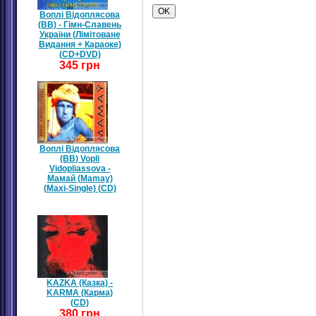
Воплі Відоплясова
(ВВ) - Гімн-Славень
України (Лімітоване
Видання + Караоке)
(CD+DVD)
345 грн
Воплі Відоплясова
(ВВ) Vopli
Vidopliassova -
Мамай (Mamay)
(Maxi-Single) (CD)
KAZKA (Казка) -
KARMA (Карма)
(CD)
380 грн