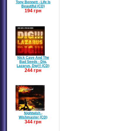
Tony Bennett - Life Is
Beautiful (CD)
194 грн
Nick Cave And The
Bad Seeds - Dig,
Lazarus, Dig!!! (CD)
244 грн
Nightwish -
Wishmaster (CD)
344 грн