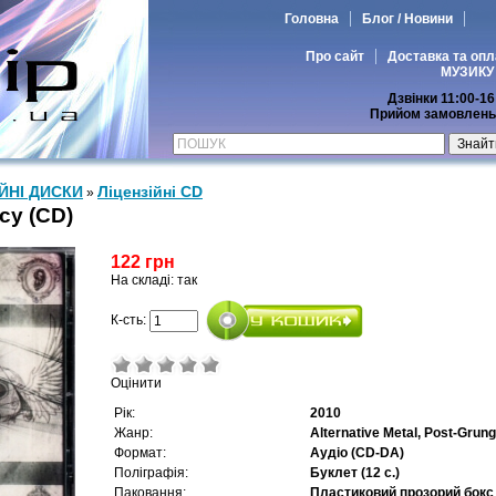
Головна
Блог / Новини
Про сайт
Доставка та опл
МУЗИКУ
Дзвінки 11:00-16
Прийом замовлень 
ІЙНІ ДИСКИ
Ліцензійні СD
»
cy (CD)
122 грн
На складі: так
К-сть:
Оцінити
Рік:
2010
Жанр:
Alternative Metal, Post-Grun
Формат:
Аудіо (CD-DA)
Поліграфія:
Буклет (12 с.)
Паковання:
Пластиковий прозорий бокс 