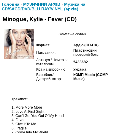
Головна
МУЗИЧНИЙ АРХІВ
Музика на
»
»
CD/SACD/DVD/BLU RAY/VINYL (архів)
Minogue, Kylie - Fever (CD)
Немає на складі
Формат:
Аудіо (CD-DA)
Пластиковий
Паковання:
прозорий бокс
Артикул / Номер за
5433682
каталогом:
Країна виробник:
Україна
Виробник/
КОМП Мюзік (COMP
Дистрибьютор:
Music)
Треклист:
1. More More More
2. Love At First Sight
3. Can't Get You Out Of My Head
4. Fever
5. Give It To Me
6. Fragile
7. Come Into My World