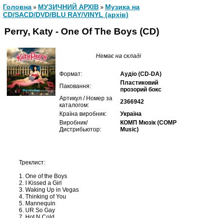
Головна
МУЗИЧНИЙ АРХІВ
Музика на
»
»
CD/SACD/DVD/BLU RAY/VINYL (архів)
Perry, Katy - One Of The Boys (CD)
Немає на складі
Формат:
Аудіо (CD-DA)
Пластиковий
Паковання:
прозорий бокс
Артикул / Номер за
2366942
каталогом:
Країна виробник:
Україна
Виробник/
КОМП Мюзік (COMP
Дистрибьютор:
Music)
Треклист:
1. One of the Boys
2. I Kissed a Girl
3. Waking Up in Vegas
4. Thinking of You
5. Mannequin
6. UR So Gay
7. Hot N Cold