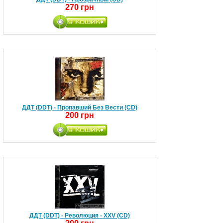
270 грн
ДДТ (DDT) - Пропавший Без Вести (CD)
200 грн
ДДТ (DDT) - Революция - XXV (CD)