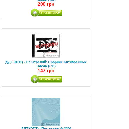
200 грн
ДДТ (DDT) - Не Стреляй! Сборник Антивоенных
Песен (CD)
147 грн
ДДТ (DDT) - Прозрачный (CD)