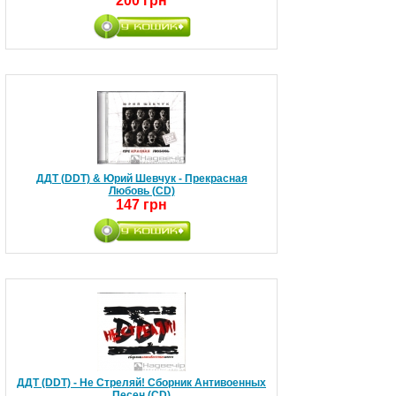
200 грн
ДДТ (DDT) & Юрий Шевчук - Прекрасная
Любовь (CD)
147 грн
ДДТ (DDT) - Не Стреляй! Сборник Антивоенных
Песен (CD)