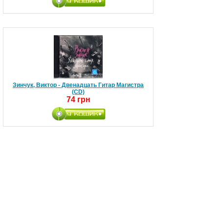
Зинчук, Виктор - Двенадцать Гитар Магистра
(CD)
74 грн
И Друг Мой Грузовик - Еще Маленький (CD)
200 грн