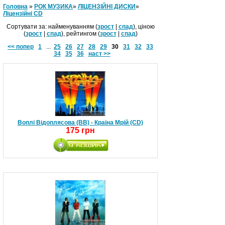
Головна
»
РОК МУЗИКА
»
ЛІЦЕНЗІЙНІ ДИСКИ
»
Ліцензійні СD
Сортувати за: найменуванням (
зрост
|
спад
), ціною
(
зрост
|
спад
), рейтингом (
зрост
|
спад
)
<< попер
1
...
25
26
27
28
29
30
31
32
33
34
35
36
наст >>
Воплі Відоплясова (ВВ) - Країна Мрій (CD)
175 грн