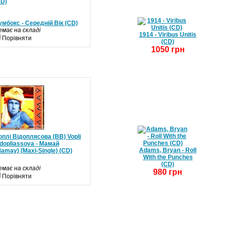
умбокс - Середній Вік (CD)
емає на складі
1914 - Viribus Unitis
Порівняти
(CD)
1050 грн
оплі Відоплясова (ВВ) Vopli
idopliassova - Мамай
Adams, Bryan - Roll
amay) (Maxi-Single) (CD)
With the Punches
(CD)
емає на складі
980 грн
Порівняти