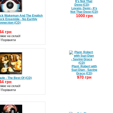
Lovato, Demi - It's
Not That Deep (CD)
1000 грн
ick Wakeman And The English
ock Ensemble - No Earthly
onnection (CD)
44 грн
емає на складі
Порівняти
Plant, Robert with
Suzi Dian - Saving
Grace (CD)
970 грн
ade - The Best Of (CD)
44 грн
емає на складі
Порівняти