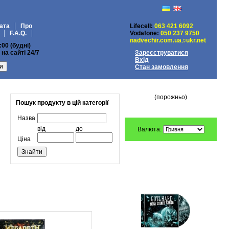
ата
Про
Lifecell:
063 421 6092
F.A.Q.
Vodafone:
050 237 9750
nadvechir.com.ua♫ukr.net
:00 (будні)
на сайті 24/7
Зареєструватися
Вхід
Стан замовлення
МІЙ КОШИК
(порожньо)
Пошук продукту в цій категорії
Назва
від
до
Валюта:
Ціна
ПЕРЕДЗАМОВЛЕННЯ