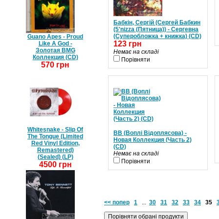
Бабкін, Сергій (Сергей Бабкин
(5'nizza (Пятница)) - Сергевна
(Суперобложка + книжка) (CD)
Guano Apes - Proud
123 грн
Like A God -
Золотая BMG
Немає на складі
Коллекция (CD)
Порівняти
570 грн
Whitesnake - Slip Of
ВВ (Воплі Відоплясова) -
The Tongue (Limited
Новая Коллекция (Часть 2)
Red Vinyl Edition,
(CD)
Remastered)
Немає на складі
(Sealed) (LP)
Порівняти
4500 грн
<< попер
1
...
30
31
32
33
34
35