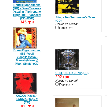
Воплі Відоплясова
(ВВ) - Гімн-Славень
України (Лімітоване
Видання + Караоке)
Sting - Ten Summoner's Tales
(CD+DVD)
(CD)
345 грн
Немає на складі
Порівняти
Воплі Відоплясова
(ВВ) Vopli
Vidopliassova -
Мамай (Mamay)
(Maxi-Single) (CD)
UDO (U.D.O.) - Holy (CD)
292 грн
Немає на складі
Порівняти
KAZKA (Казка) -
KARMA (Карма)
(CD)
380 грн