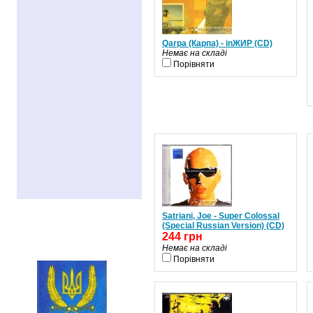
Qarpa (Карпа) - inЖИР (CD)
Немає на складі
Порівняти
Satriani, Joe - Super Colossal
РЕКОМЕНДУЄМО
(Special Russian Version) (CD)
244 грн
Немає на складі
Порівняти