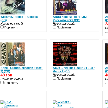
Williams, Robbie - Rudebox
Агата Кристи - Легенды
А
(CD)
Русского Рока (CD)
(
Немає на складі
Немає на складі
2
Порівняти
Порівняти
Н
Ария - Grand Collection (Часть
Ария - Лучшие Песни 91 - 98 /
А
2) (CD)
Часть 2 (CD
(
48 грн
Немає на складі
4
Порівняти
Немає на складі
Н
Порівняти