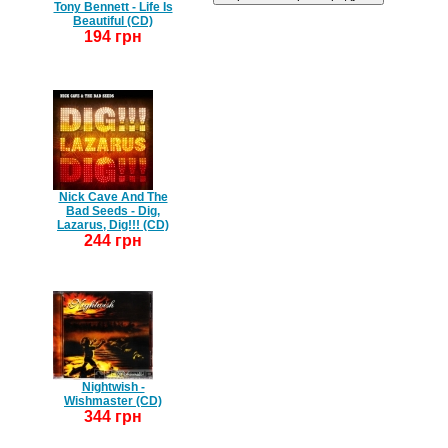
Tony Bennett - Life Is
Beautiful (CD)
194 грн
Nick Cave And The
Bad Seeds - Dig,
Lazarus, Dig!!! (CD)
244 грн
Nightwish -
Wishmaster (CD)
344 грн