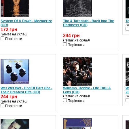
System Of A Down - Mezmerize
Tito & Tarantula - Back Into The
To
(CD)
Darkness (CD)
Н
172 грн
Немає на складі
244 грн
Порівняти
Немає на складі
Порівняти
Wet Wet Wet - End Of Part One -
Williams, Robbie - Life Thru A
Wi
Their Greatest Hits (CD)
Lens (CD)
2
244 грн
Немає на складі
Н
Порівняти
Немає на складі
Порівняти