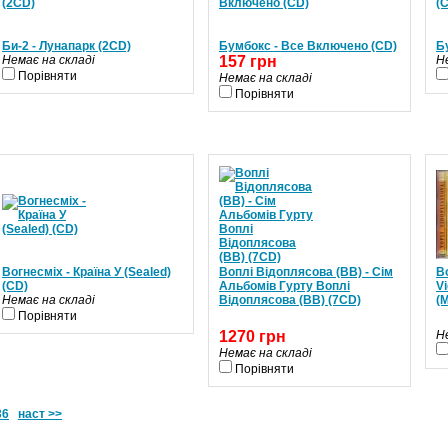
Би-2 - Лунапарк (2CD)
Бумбокс - Все Bключено (CD)
Б
Немає на складі
157 грн
Н
Порівняти
Немає на складі
Порівняти
Вогнесміх - Країна У (Sealed)
Воплі Відоплясова (ВВ) - Сім
В
(CD)
Альбомів Гурту Воплі
V
Немає на складі
Відоплясова (ВВ) (7CD)
(M
Порівняти
1270 грн
Н
Немає на складі
Порівняти
36
наст >>