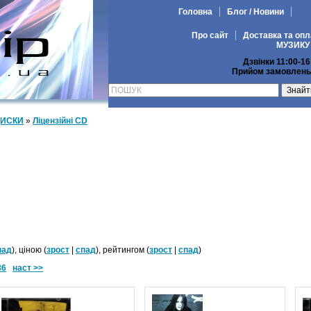
Головна
Блог / Новини
Про сайт
Доставка та опл
МУЗИКУ
Дзвінки 11:00-16
Прийом замовлень 
ДИСКИ
»
Ліцензійні СD
пад
), ціною (
зрост
|
спад
), рейтингом (
зрост
|
спад
)
36
наст >>