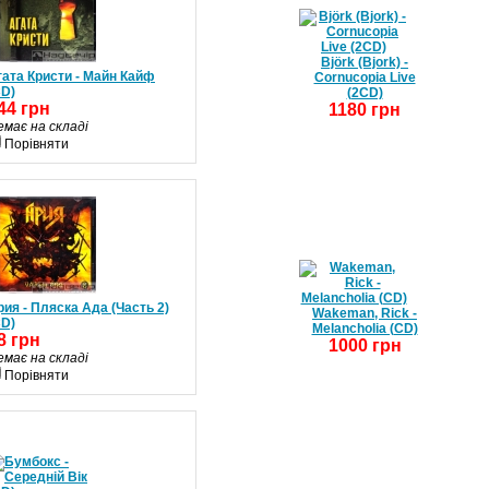
Björk (Bjork) -
гата Кристи - Майн Кайф
Cornucopia Live
CD)
(2CD)
44 грн
1180 грн
емає на складі
Порівняти
рия - Пляска Ада (Часть 2)
Wakeman, Rick -
CD)
Melancholia (CD)
8 грн
1000 грн
емає на складі
Порівняти