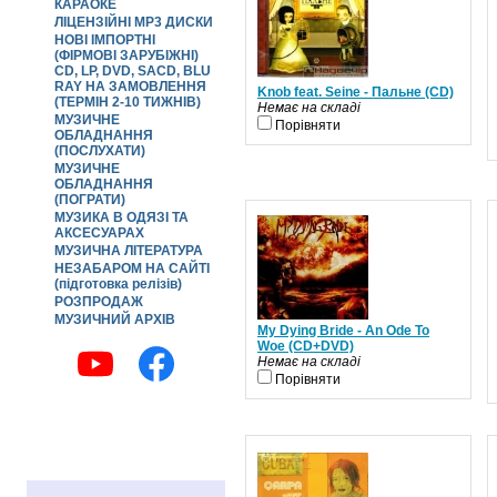
КАРАОКЕ
ЛІЦЕНЗІЙНІ MP3 ДИСКИ
НОВІ ІМПОРТНІ
(ФІРМОВІ ЗАРУБІЖНІ)
CD, LP, DVD, SACD, BLU
RAY НА ЗАМОВЛЕННЯ
Knob feat. Seine - Пальне (CD)
(ТЕРМІН 2-10 ТИЖНІВ)
Немає на складі
МУЗИЧНЕ
Порівняти
ОБЛАДНАННЯ
(ПОСЛУХАТИ)
МУЗИЧНЕ
ОБЛАДНАННЯ
(ПОГРАТИ)
МУЗИКА В ОДЯЗІ ТА
АКСЕСУАРАХ
МУЗИЧНА ЛІТЕРАТУРА
НЕЗАБАРОМ НА САЙТІ
(підготовка релізів)
РОЗПРОДАЖ
МУЗИЧНИЙ АРХІВ
My Dying Bride - An Ode To
Woe (CD+DVD)
Немає на складі
Порівняти
МАЙБУТНІ ШОУ / АФІША
РЕКЛАМА