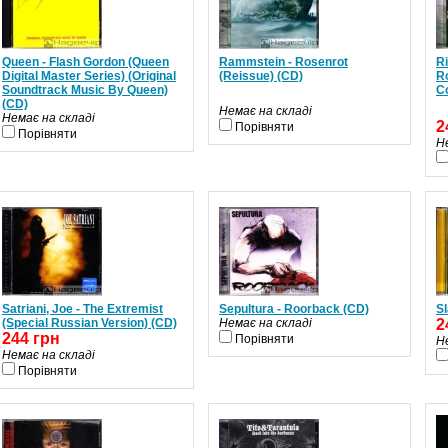
Queen - Flash Gordon (Queen
Rammstein - Rosenrot
R
Digital Master Series) (Original
(Reissue) (CD)
R
Soundtrack Music By Queen)
C
(CD)
Немає на складі
Немає на складі
2
Порівняти
Порівняти
Н
Satriani, Joe - The Extremist
Sepultura - Roorback (CD)
Sl
(Special Russian Version) (CD)
Немає на складі
2
244 грн
Порівняти
Н
Немає на складі
Порівняти