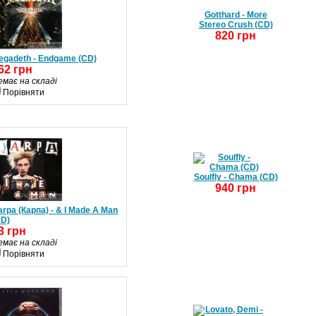
Gotthard - More
Stereo Crush (CD)
820 грн
egadeth - Endgame (CD)
62 грн
емає на складі
Порівняти
Soulfly - Chama (CD)
940 грн
rpa (Карпа) - & I Made A Man
CD)
3 грн
емає на складі
Порівняти