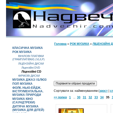
КАТАЛОГ
Головна
»
РОК МУЗИКА
»
ЛІЦЕНЗІЙНІ 
КЛАСИЧНА МУЗИКА
РОК МУЗИКА
ВІНІЛОВІ ПЛАТІВКИ
(ГРАМПЛАТІВКИ) (VL/LP)
ЛІЦЕНЗІЙНІ ДИСКИ
Ліцензійні DVD
Ліцензійні СD
ФІРМОВІ ДИСКИ
МУЗИКА ДЖАЗ І БЛЮЗ
ПОП МУЗИКА
ФОЛК. НЬЮ-ЕЙДЖ.
Сортувати за: найменуванням (
зрост
|
с
ІНСТРУМЕНТАЛЬНА.
МУЗИКА ПРИРОДИ
<< попер
1
...
30
31
32
33
34
35
МУЗИКА КІНО
(САУНДТРЕКИ)
ДИТЯЧА МУЗИКА
(МУЗИКА ДЛЯ ДІТЕЙ)