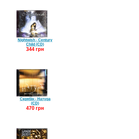
Nightwish - Century
Child (CD)
344 грн
Скрябін - Натура
(CD)
470 грн