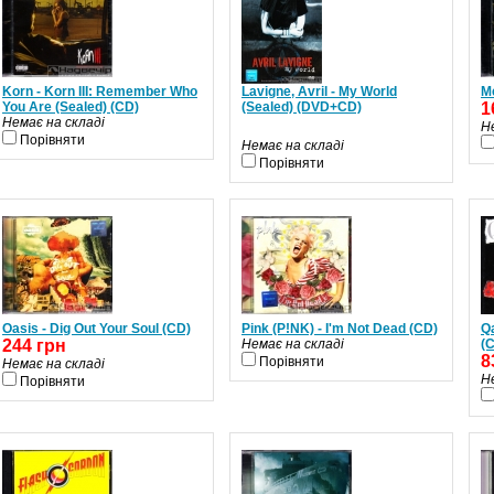
Korn - Korn III: Remember Who
Lavigne, Avril - My World
M
You Are (Sealed) (CD)
(Sealed) (DVD+CD)
1
Немає на складі
Н
Порівняти
Немає на складі
Порівняти
Oasis - Dig Out Your Soul (CD)
Pink (P!NK) - I'm Not Dead (CD)
Qa
244 грн
Немає на складі
(
8
Порівняти
Немає на складі
Н
Порівняти