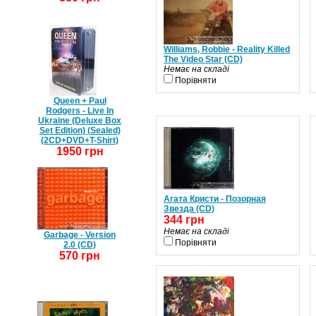
Williams, Robbie - Reality Killed
The Video Star (CD)
Немає на складі
Порівняти
Queen + Paul
Rodgers - Live In
Ukraine (Deluxe Box
Set Edition) (Sealed)
(2CD+DVD+T-Shirt)
1950 грн
Агата Кристи - Позорная
Звезда (CD)
344 грн
Немає на складі
Garbage - Version
Порівняти
2.0 (CD)
570 грн