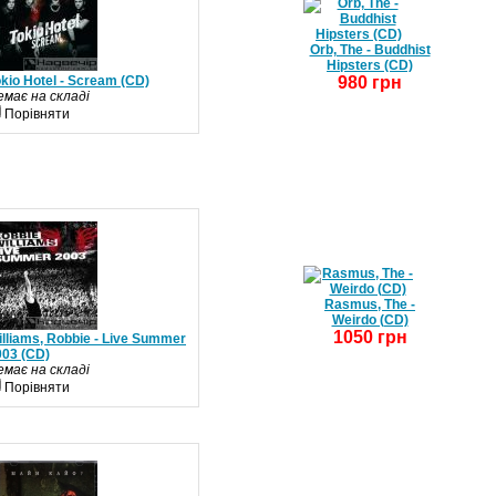
Orb, The - Buddhist
Hipsters (CD)
kio Hotel - Scream (CD)
980 грн
емає на складі
Порівняти
Rasmus, The -
Weirdo (CD)
1050 грн
lliams, Robbie - Live Summer
003 (CD)
емає на складі
Порівняти