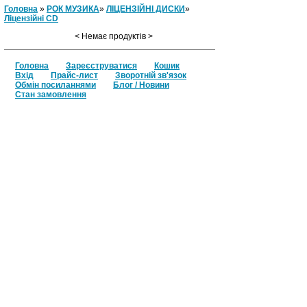
Головна
»
РОК МУЗИКА
»
ЛІЦЕНЗІЙНІ ДИСКИ
»
Ліцензійні СD
< Немає продуктів >
Головна
Зареєструватися
Кошик
Вхід
Прайс-лист
Зворотній зв'язок
Обмін посиланнями
Блог / Новини
Стан замовлення