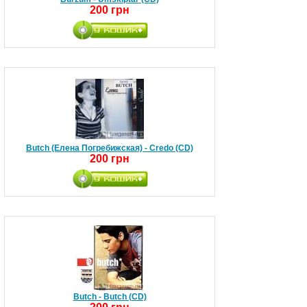
200 грн
Butch (Елена Погребижская) - Credo (CD)
200 грн
Butch - Butch (CD)