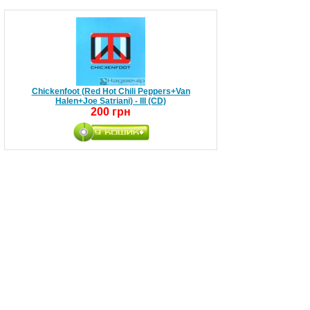
Chickenfoot (Red Hot Chili Peppers+Van
Halen+Joe Satriani) - III (CD)
200 грн
Children Of Bodom - Stockholm Knockout Live
(2CD)
230 грн