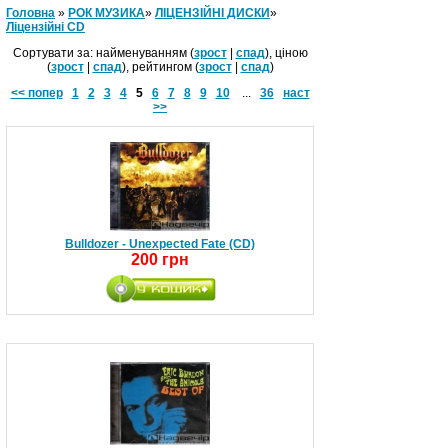
Головна
»
РОК МУЗИКА
»
ЛІЦЕНЗІЙНІ ДИСКИ
»
Ліцензійні СD
Сортувати за: найменуванням (
зрост
|
спад
), ціною
(
зрост
|
спад
), рейтингом (
зрост
|
спад
)
<< попер
1
2
3
4
5
6
7
8
9
10
...
36
наст
>>
Bulldozer - Unexpected Fate (CD)
200 грн