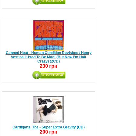
Canned Heat - Human Condition Revisited / Henry
Vestine I Used To Be Mad! (But Now I'm Half
Crazy) (2CD)
230 грн
Cardigans, The - Super Extra Gravity (CD)
200 грн