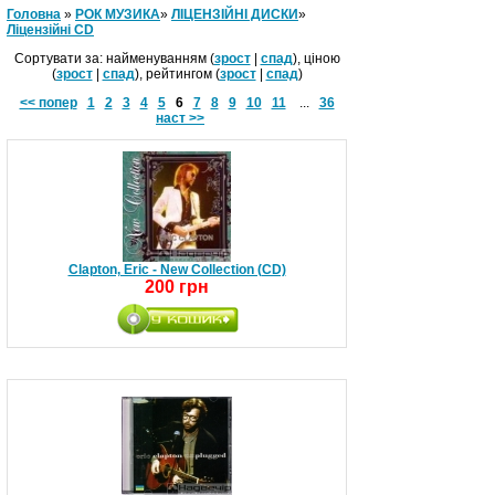
Головна
»
РОК МУЗИКА
»
ЛІЦЕНЗІЙНІ ДИСКИ
»
Ліцензійні СD
Сортувати за: найменуванням (
зрост
|
спад
), ціною
(
зрост
|
спад
), рейтингом (
зрост
|
спад
)
<< попер
1
2
3
4
5
6
7
8
9
10
11
...
36
наст >>
Clapton, Eric - New Collection (CD)
200 грн