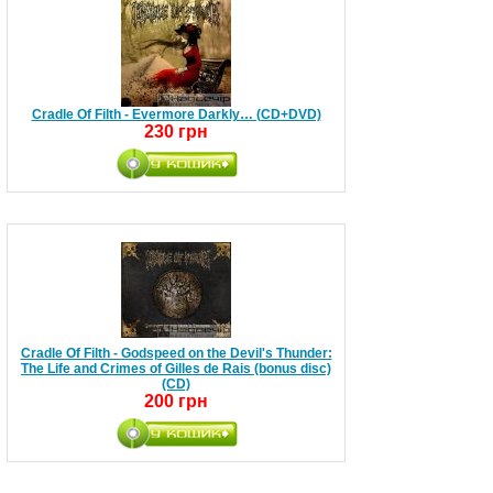
Cradle Of Filth - Evermore Darkly… (CD+DVD)
230 грн
Cradle Of Filth - Godspeed on the Devil's Thunder:
The Life and Crimes of Gilles de Rais (bonus disc)
(CD)
200 грн