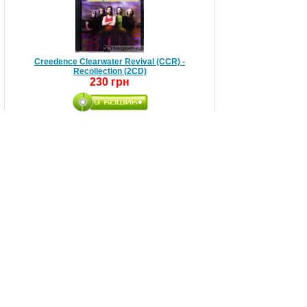
Creedence Clearwater Revival (CCR) -
Recollection (2CD)
230 грн
Crematory - Act Seven (CD)
148 грн