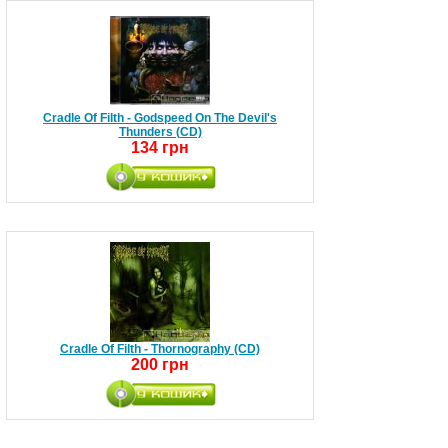
Cradle Of Filth - Godspeed On The Devil's
Thunders (CD)
134 грн
Cradle Of Filth - Thornography (CD)
200 грн