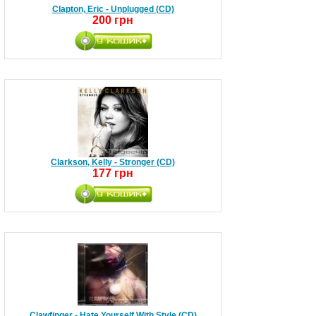
Clapton, Eric - Unplugged (CD)
200 грн
Clarkson, Kelly - Stronger (CD)
177 грн
Clawfinger - Hate Yourself With Style (CD)