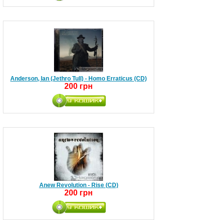
Anderson, Ian (Jethro Tull) - Homo Erraticus (CD)
200 грн
Anew Revolution - Rise (CD)
200 грн