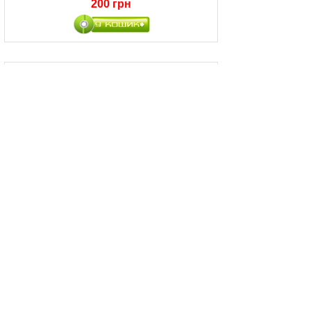
200 грн
Apocalyptica - Plays Metallica By Four Cellos
(CD)
370 грн
Apocalyptica - Reflections (CD)