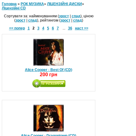
Головна
»
РОК МУЗИКА
»
ЛІЦЕНЗІЙНІ ДИСКИ
»
Ліцензійні СD
Сортувати за: найменуванням (
зрост
|
спад
), ціною
(
зрост
|
спад
), рейтингом (
зрост
|
спад
)
<< попер
1
2
3
4
5
6
7
...
36
наст >>
Alice Cooper - Best Of (CD)
200 грн
Alice Cooper - Dragontown (CD)