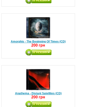
Amorphis - The Beginning Of Times (CD)
200 грн
Anathema - Distant Satellites (CD)
200 грн