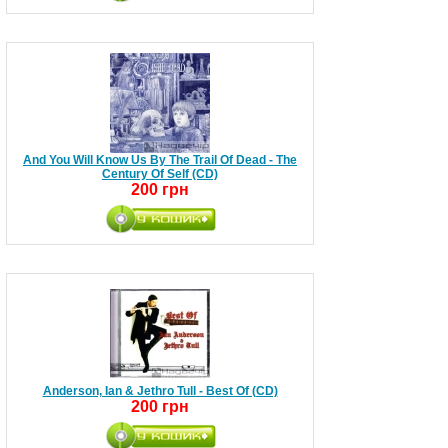
And You Will Know Us By The Trail Of Dead - The
Century Of Self (CD)
200 грн
Anderson, Ian & Jethro Tull - Best Of (CD)
200 грн