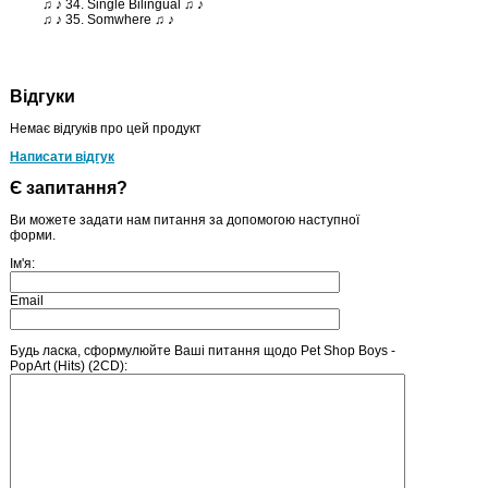
♫ ♪ 34. Single Bilingual ♫ ♪
♫ ♪ 35. Somwhere ♫ ♪
Відгуки
Немає відгуків про цей продукт
Написати відгук
Є запитання?
Ви можете задати нам питання за допомогою наступної
форми.
Ім'я:
Email
Будь ласка, сформулюйте Ваші питання щодо Pet Shop Boys -
PopArt (Hits) (2CD):