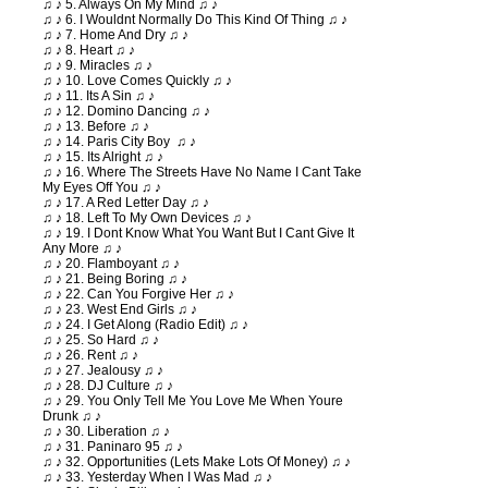
♫ ♪ 5. Always On My Mind ♫ ♪
♫ ♪ 6. I Wouldnt Normally Do This Kind Of Thing ♫ ♪
♫ ♪ 7. Home And Dry ♫ ♪
♫ ♪ 8. Heart ♫ ♪
♫ ♪ 9. Miracles ♫ ♪
♫ ♪ 10. Love Comes Quickly ♫ ♪
♫ ♪ 11. Its A Sin ♫ ♪
♫ ♪ 12. Domino Dancing ♫ ♪
♫ ♪ 13. Before ♫ ♪
♫ ♪ 14. Paris City Boy ♫ ♪
♫ ♪ 15. Its Alright ♫ ♪
♫ ♪ 16. Where The Streets Have No Name I Cant Take
My Eyes Off You ♫ ♪
♫ ♪ 17. A Red Letter Day ♫ ♪
♫ ♪ 18. Left To My Own Devices ♫ ♪
♫ ♪ 19. I Dont Know What You Want But I Cant Give It
Any More ♫ ♪
♫ ♪ 20. Flamboyant ♫ ♪
♫ ♪ 21. Being Boring ♫ ♪
♫ ♪ 22. Can You Forgive Her ♫ ♪
♫ ♪ 23. West End Girls ♫ ♪
♫ ♪ 24. I Get Along (Radio Edit) ♫ ♪
♫ ♪ 25. So Hard ♫ ♪
♫ ♪ 26. Rent ♫ ♪
♫ ♪ 27. Jealousy ♫ ♪
♫ ♪ 28. DJ Culture ♫ ♪
♫ ♪ 29. You Only Tell Me You Love Me When Youre
Drunk ♫ ♪
♫ ♪ 30. Liberation ♫ ♪
♫ ♪ 31. Paninaro 95 ♫ ♪
♫ ♪ 32. Opportunities (Lets Make Lots Of Money) ♫ ♪
♫ ♪ 33. Yesterday When I Was Mad ♫ ♪