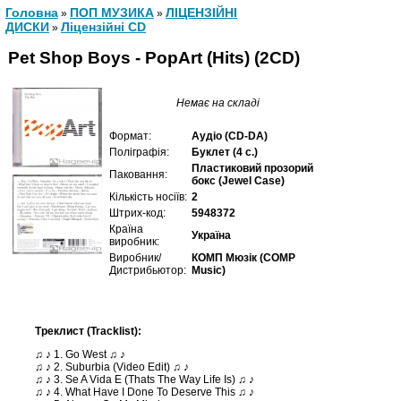
Головна
ПОП МУЗИКА
ЛІЦЕНЗІЙНІ
»
»
ДИСКИ
Ліцензійні СD
»
Pet Shop Boys - PopArt (Hits) (2CD)
Немає на складі
Формат:
Аудіо (CD-DA)
Поліграфія:
Буклет (4 с.)
Пластиковий прозорий
Паковання:
бокс (Jewel Case)
Кількість носіїв:
2
Штрих-код:
5948372
Країна
Україна
виробник:
Виробник/
КОМП Мюзік (COMP
Дистрибьютор:
Music)
Треклист (Tracklist):
♫ ♪ 1. Go West ♫ ♪
♫ ♪ 2. Suburbia (Video Edit) ♫ ♪
♫ ♪ 3. Se A Vida E (Thats The Way Life Is) ♫ ♪
♫ ♪ 4. What Have I Done To Deserve This ♫ ♪