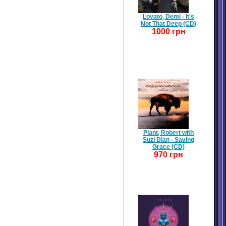
Lovato, Demi - It's
Not That Deep (CD)
1000 грн
Plant, Robert with
Suzi Dian - Saving
Grace (CD)
970 грн