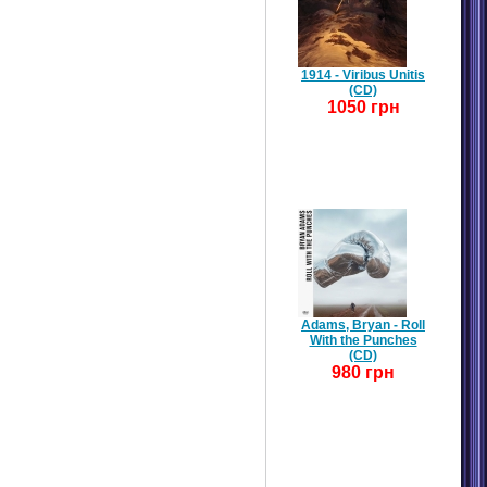
1914 - Viribus Unitis
(CD)
1050 грн
Adams, Bryan - Roll
With the Punches
(CD)
980 грн