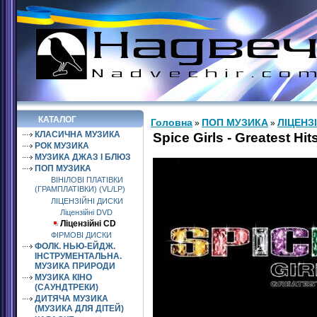
КАТАЛОГ
Головна
ПОП МУЗИКА
ЛІЦЕНЗ
»
»
КЛАСИЧНА МУЗИКА
Spice Girls - Greatest Hi
РОК МУЗИКА
МУЗИКА ДЖАЗ І БЛЮЗ
ПОП МУЗИКА
ВІНІЛОВІ ПЛАТІВКИ
(ГРАМПЛАТІВКИ) (VL/LP)
ЛІЦЕНЗІЙНІ ДИСКИ
Ліцензійні DVD
Ліцензійні СD
ФІРМОВІ ДИСКИ
ФОЛК. НЬЮ-ЕЙДЖ.
ІНСТРУМЕНТАЛЬНА.
МУЗИКА ПРИРОДИ
МУЗИКА КІНО
(САУНДТРЕКИ)
ДИТЯЧА МУЗИКА
(МУЗИКА ДЛЯ ДІТЕЙ)