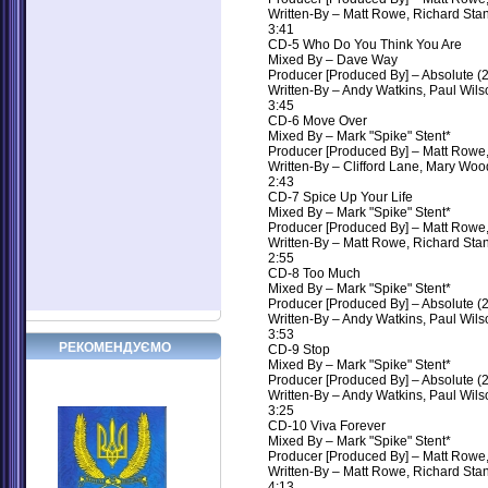
Written-By – Matt Rowe, Richard Stan
3:41
CD-5 Who Do You Think You Are
Mixed By – Dave Way
Producer [Produced By] – Absolute (2
Written-By – Andy Watkins, Paul Wilso
3:45
CD-6 Move Over
Mixed By – Mark "Spike" Stent*
Producer [Produced By] – Matt Rowe
Written-By – Clifford Lane, Mary Woo
2:43
CD-7 Spice Up Your Life
Mixed By – Mark "Spike" Stent*
Producer [Produced By] – Matt Rowe
Written-By – Matt Rowe, Richard Stan
2:55
CD-8 Too Much
Mixed By – Mark "Spike" Stent*
Producer [Produced By] – Absolute (2
Written-By – Andy Watkins, Paul Wilso
3:53
РЕКОМЕНДУЄМО
CD-9 Stop
Mixed By – Mark "Spike" Stent*
Producer [Produced By] – Absolute (2
Written-By – Andy Watkins, Paul Wilso
3:25
CD-10 Viva Forever
Mixed By – Mark "Spike" Stent*
Producer [Produced By] – Matt Rowe
Written-By – Matt Rowe, Richard Stan
4:13