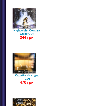
Nightwish - Century
Child (CD)
344 грн
Скрябін - Натура
(CD)
470 грн