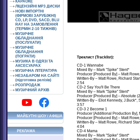
КАРАОКЕ
ЛІЦЕНЗІЙНІ MP3 ДИСКИ
НОВІ ІМПОРТНІ
(ФІРМОВІ ЗАРУБІЖНІ)
CD, LP, DVD, SACD, BLU
RAY НА ЗАМОВЛЕННЯ
(ТЕРМІН 2-10 ТИЖНІВ)
МУЗИЧНЕ
ОБЛАДНАННЯ
(ПОСЛУХАТИ)
МУЗИЧНЕ
ОБЛАДНАННЯ
(ПОГРАТИ)
Треклист (Tracklist):
МУЗИКА В ОДЯЗІ ТА
CD-1 Wannabe
АКСЕСУАРАХ
Mixed By – Mark "Spike" Stent*
МУЗИЧНА ЛІТЕРАТУРА
Producer [Produced By] – Matt Rowe
НЕЗАБАРОМ НА САЙТІ
Written-By – Matt Rowe, Richard Stan
(підготовка релізів)
2:54
РОЗПРОДАЖ
CD-2 Say You'll Be There
МУЗИЧНИЙ АРХІВ
Mixed By – Mark "Spike" Stent*
Producer [Produced By] – Absolute (2
Written-By – Eliot Kennedy, J.Buck*, 
3:57
CD-3 2 Become 1
Producer [Additional Production By], 
МАЙБУТНІ ШОУ / АФІША
Producer [Produced By] – Matt Rowe
Written-By – Matt Rowe, Richard Stan
4:04
РЕКЛАМА
CD-4 Mama
Mixed By – Mark "Spike" Stent*
Producer [Produced By] – Matt Rowe