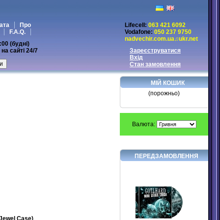
ата
Про
Lifecell:
063 421 6092
F.A.Q.
Vodafone:
050 237 9750
nadvechir.com.ua♫ukr.net
:00 (будні)
на сайті 24/7
Зареєструватися
Вхід
Стан замовлення
МІЙ КОШИК
(порожньо)
Валюта:
ПЕРЕДЗАМОВЛЕННЯ
Jewel Case)