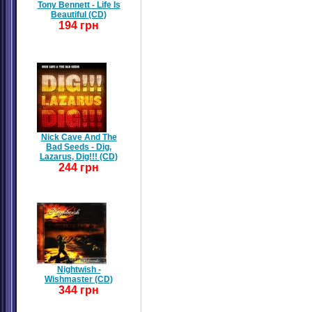
Tony Bennett - Life Is
Beautiful (CD)
194 грн
Nick Cave And The
Bad Seeds - Dig,
Lazarus, Dig!!! (CD)
244 грн
Nightwish -
Wishmaster (CD)
344 грн