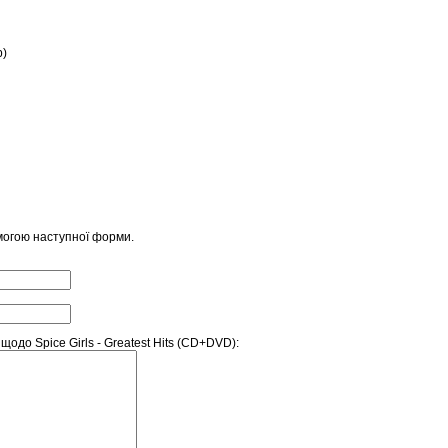
p)
могою наступної форми.
одо Spice Girls - Greatest Hits (CD+DVD):