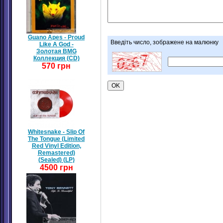
Guano Apes - Proud
Введіть число, зображене на малюнку
Like A God -
Золотая BMG
Коллекция (CD)
570 грн
Whitesnake - Slip Of
The Tongue (Limited
Red Vinyl Edition,
Remastered)
(Sealed) (LP)
4500 грн