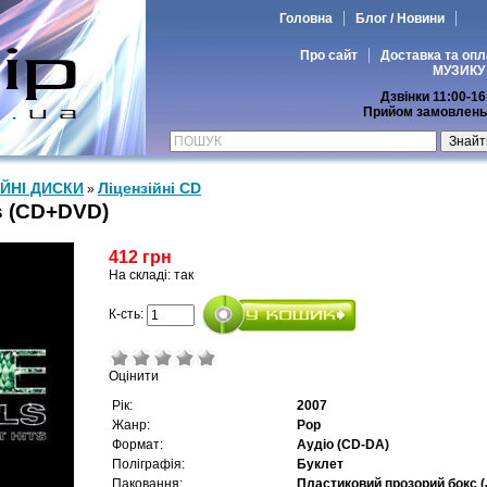
Головна
Блог / Новини
Про сайт
Доставка та опл
МУЗИКУ
Дзвінки 11:00-16
Прийом замовлень 
ІЙНІ ДИСКИ
Ліцензійні СD
»
ts (CD+DVD)
412 грн
На складі: так
К-сть:
Оцінити
Рік:
2007
Жанр:
Pop
Формат:
Аудіо (CD-DA)
Поліграфія:
Буклет
Паковання:
Пластиковий прозорий бокс (