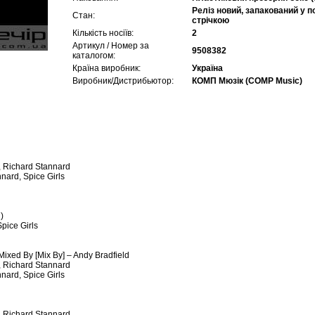
Реліз новий, запакований у 
Стан:
стрічкою
Кількість носіїв:
2
Артикул / Номер за
9508382
каталогом:
Країна виробник:
Україна
Виробник/Дистрибьютор:
КОМП Мюзік (COMP Music)
, Richard Stannard
nard, Spice Girls
)
Spice Girls
Mixed By [Mix By] – Andy Bradfield
, Richard Stannard
nard, Spice Girls
, Richard Stannard