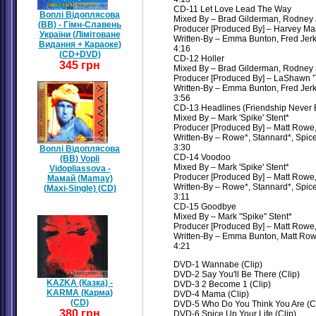
CD-11 Let Love Lead The Way
Воплі Відоплясова
Mixed By – Brad Gilderman, Rodney 
(ВВ) - Гімн-Славень
Producer [Produced By] – Harvey Mas
України (Лімітоване
Written-By – Emma Bunton, Fred Jerk
Видання + Караоке)
4:16
(CD+DVD)
CD-12 Holler
345 грн
Mixed By – Brad Gilderman, Rodney 
Producer [Produced By] – LaShawn 'T
Written-By – Emma Bunton, Fred Jerk
3:56
CD-13 Headlines (Friendship Never 
Mixed By – Mark 'Spike' Stent*
Producer [Produced By] – Matt Rowe
Written-By – Rowe*, Stannard*, Spice
3:30
Воплі Відоплясова
CD-14 Voodoo
(ВВ) Vopli
Mixed By – Mark 'Spike' Stent*
Vidopliassova -
Producer [Produced By] – Matt Rowe
Мамай (Mamay)
Written-By – Rowe*, Stannard*, Spice
(Maxi-Single) (CD)
3:11
CD-15 Goodbye
Mixed By – Mark "Spike" Stent*
Producer [Produced By] – Matt Rowe
Written-By – Emma Bunton, Matt Row
4:21
DVD-1 Wannabe (Clip)
DVD-2 Say You'll Be There (Clip)
KAZKA (Казка) -
DVD-3 2 Become 1 (Clip)
KARMA (Карма)
DVD-4 Mama (Clip)
(CD)
DVD-5 Who Do You Think You Are (Cl
380 грн
DVD-6 Spice Up Your Life (Clip)