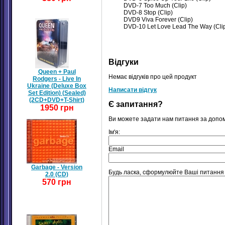
DVD-7 Too Much (Clip)
DVD-8 Stop (Clip)
DVD9 Viva Forever (Clip)
DVD-10 Let Love Lead The Way (Cli
Відгуки
Queen + Paul
Немає відгуків про цей продукт
Rodgers - Live In
Ukraine (Deluxe Box
Написати відгук
Set Edition) (Sealed)
(2CD+DVD+T-Shirt)
Є запитання?
1950 грн
Ви можете задати нам питання за допо
Ім'я:
Email
Garbage - Version
Будь ласка, сформулюйте Ваші питання щ
2.0 (CD)
570 грн