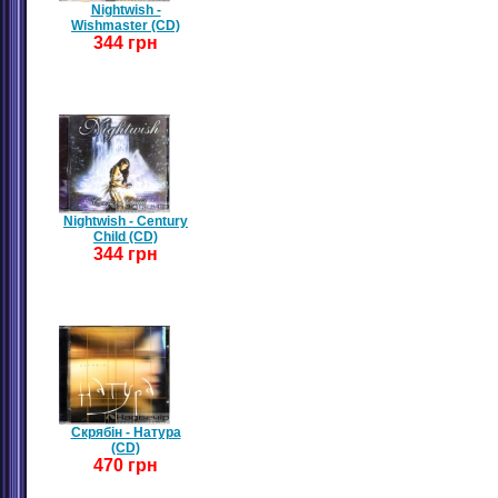
Nightwish -
Wishmaster (CD)
344 грн
Nightwish - Century
Child (CD)
344 грн
Скрябін - Натура
(CD)
470 грн