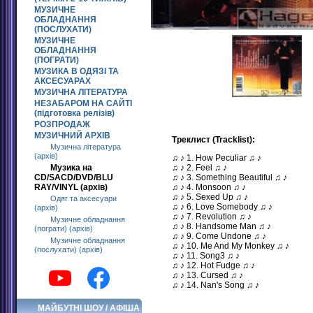
МУЗИЧНЕ
ОБЛАДНАННЯ
(ПОСЛУХАТИ)
МУЗИЧНЕ
ОБЛАДНАННЯ
(ПОГРАТИ)
МУЗИКА В ОДЯЗІ ТА
АКСЕСУАРАХ
МУЗИЧНА ЛІТЕРАТУРА
НЕЗАБАРОМ НА САЙТІ
(підготовка релізів)
РОЗПРОДАЖ
МУЗИЧНИЙ АРХІВ
Треклист (Tracklist):
Музична література
(архів)
♫ ♪ 1. How Peculiar ♫ ♪
Музика на
♫ ♪ 2. Feel ♫ ♪
CD/SACD/DVD/BLU
♫ ♪ 3. Something Beautiful ♫ ♪
RAY/VINYL (архів)
♫ ♪ 4. Monsoon ♫ ♪
♫ ♪ 5. Sexed Up ♫ ♪
Одяг та аксесуари
♫ ♪ 6. Love Somebody ♫ ♪
(архів)
♫ ♪ 7. Revolution ♫ ♪
Музичне обладнання
♫ ♪ 8. Handsome Man ♫ ♪
(пограти) (архів)
♫ ♪ 9. Come Undone ♫ ♪
Музичне обладнання
♫ ♪ 10. Me And My Monkey ♫ ♪
(послухати) (архів)
♫ ♪ 11. Song3 ♫ ♪
♫ ♪ 12. Hot Fudge ♫ ♪
♫ ♪ 13. Cursed ♫ ♪
♫ ♪ 14. Nan's Song ♫ ♪
МАЙБУТНІ ШОУ / АФІША