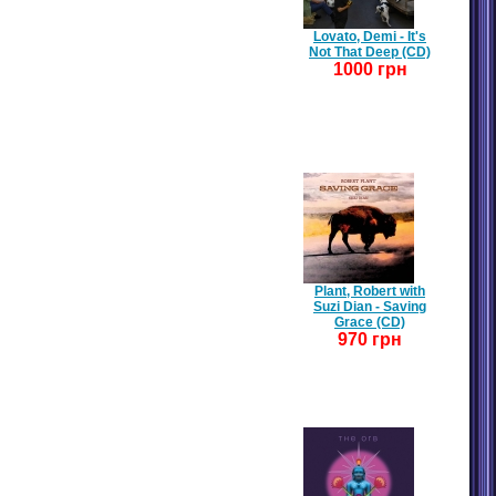
Lovato, Demi - It's
Not That Deep (CD)
1000 грн
Plant, Robert with
Suzi Dian - Saving
Grace (CD)
970 грн