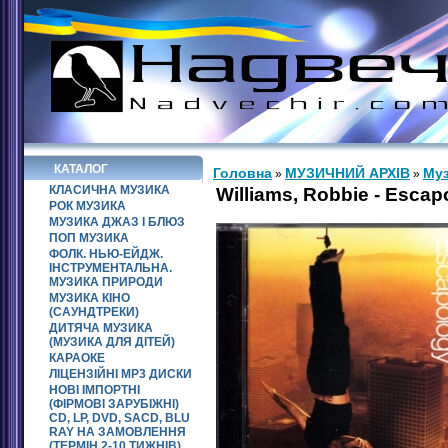
КАТАЛОГ
Головна
МУЗИЧНИЙ АРХІВ
Муз
»
»
КЛАСИЧНА МУЗИКА
Williams, Robbie - Escap
РОК МУЗИКА
МУЗИКА ДЖАЗ І БЛЮЗ
ПОП МУЗИКА
ФОЛК. НЬЮ-ЕЙДЖ.
ІНСТРУМЕНТАЛЬНА.
МУЗИКА ПРИРОДИ
МУЗИКА КІНО
(САУНДТРЕКИ)
ДИТЯЧА МУЗИКА
(МУЗИКА ДЛЯ ДІТЕЙ)
КАРАОКЕ
ЛІЦЕНЗІЙНІ MP3 ДИСКИ
НОВІ ІМПОРТНІ
(ФІРМОВІ ЗАРУБІЖНІ)
CD, LP, DVD, SACD, BLU
RAY НА ЗАМОВЛЕННЯ
(ТЕРМІН 2-10 ТИЖНІВ)