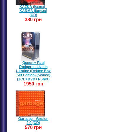
KAZKA (Казка) -
KARMA (Карма)
(CD)
380 грн
Queen + Paul
Rodgers - Live In
Ukraine (Deluxe Box
Set Edition) (Sealed)
(2CD+DVD+T-Shirt)
1950 грн
Garbage - Version
2.0 (CD)
570 грн