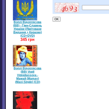
Воплі Відоплясова
(ВВ) - Гімн-Славень
України (Лімітоване
Видання + Караоке)
(CD+DVD)
345 грн
Воплі Відоплясова
(ВВ) Vopli
Vidopliassova -
Мамай (Mamay)
(Maxi-Single) (CD)