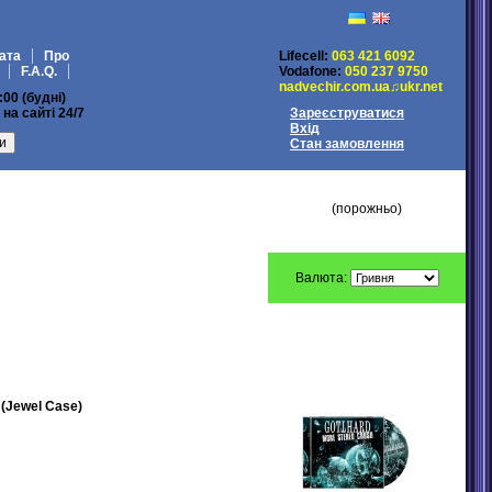
ата
Про
Lifecell:
063 421 6092
F.A.Q.
Vodafone:
050 237 9750
nadvechir.com.ua♫ukr.net
:00 (будні)
на сайті 24/7
Зареєструватися
Вхід
Стан замовлення
МІЙ КОШИК
(порожньо)
Валюта:
ПЕРЕДЗАМОВЛЕННЯ
(Jewel Case)