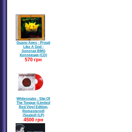
Guano Apes - Proud
Like A God -
Золотая BMG
Коллекция (CD)
570 грн
Whitesnake - Slip Of
The Tongue (Limited
Red Vinyl Edition,
Remastered)
(Sealed) (LP)
4500 грн