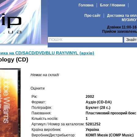
Головна
Блог / Новини
Про сайт
Доставка та опл
МУЗИКУ
Дзвінки 11:00-16
Прийом замовлень 
ика на CD/SACD/DVD/BLU RAY/VINYL (архів)
ology (CD)
Немає на складі
Оцінити
Рік:
2002
Формат:
Аудіо (CD-DA)
Поліграфія:
Буклет (28 с.)
Паковання:
Пластиковий прозорий бокс 
Кількість носіїв:
1
Артикул / Номер за каталогом:
5281252
Країна виробник:
Україна
Виробник/Дистрибьютор:
КОМП Мюзік (COMP Music)