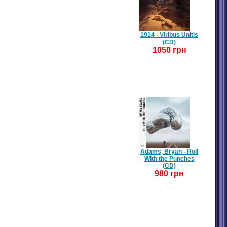
1914 - Viribus Unitis
(CD)
1050 грн
Adams, Bryan - Roll
With the Punches
(CD)
980 грн