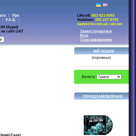
ата
Про
Lifecell:
063 421 6092
F.A.Q.
Vodafone:
050 237 9750
nadvechir.com.ua♫ukr.net
:00 (будні)
на сайті 24/7
Зареєструватися
Вхід
Стан замовлення
МІЙ КОШИК
(порожньо)
Валюта:
ПЕРЕДЗАМОВЛЕННЯ
Jewel Case)