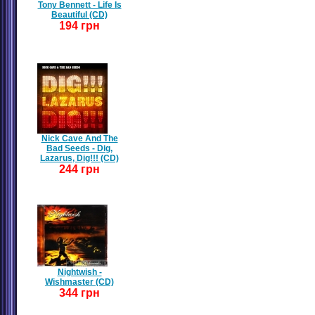
Tony Bennett - Life Is
Beautiful (CD)
194 грн
Nick Cave And The
Bad Seeds - Dig,
Lazarus, Dig!!! (CD)
244 грн
Nightwish -
Wishmaster (CD)
344 грн