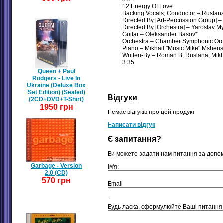
12 Energy Of Love
Backing Vocals, Conductor – Ruslan
Directed By [Art-Percussion Group] 
Directed By [Orchestra] – Yaroslav M
Guitar – Oleksander Basov*
Orchestra – Chamber Symphonic Orch
Piano – Mikhail "Music Mike" Mshens
Written-By – Roman B, Ruslana, Mikh
3:35
Queen + Paul
Rodgers - Live In
Ukraine (Deluxe Box
Set Edition) (Sealed)
Відгуки
(2CD+DVD+T-Shirt)
1950 грн
Немає відгуків про цей продукт
Написати відгук
Є запитання?
Ви можете задати нам питання за допо
Garbage - Version
Ім'я:
2.0 (CD)
570 грн
Email
Будь ласка, сформулюйте Ваші питання щ