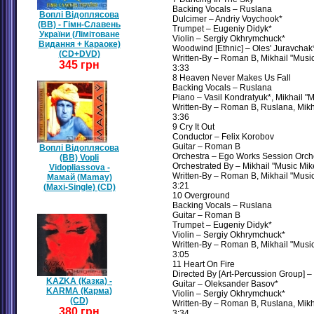
Backing Vocals – Ruslana
Воплі Відоплясова
Dulcimer – Andriy Voychook*
(ВВ) - Гімн-Славень
Trumpet – Eugeniy Didyk*
України (Лімітоване
Violin – Sergiy Okhrymchuck*
Видання + Караоке)
Woodwind [Ethnic] – Oles' Juravchak
(CD+DVD)
Written-By – Roman B, Mikhail "Musi
345 грн
3:33
8 Heaven Never Makes Us Fall
Backing Vocals – Ruslana
Piano – Vasil Kondratyuk*, Mikhail 
Written-By – Roman B, Ruslana, Mikh
3:36
9 Cry It Out
Conductor – Felix Korobov
Guitar – Roman B
Воплі Відоплясова
Orchestra – Ego Works Session Orch
(ВВ) Vopli
Orchestrated By – Mikhail "Music Mi
Vidopliassova -
Written-By – Roman B, Mikhail "Musi
Мамай (Mamay)
3:21
(Maxi-Single) (CD)
10 Overground
Backing Vocals – Ruslana
Guitar – Roman B
Trumpet – Eugeniy Didyk*
Violin – Sergiy Okhrymchuck*
Written-By – Roman B, Mikhail "Musi
3:05
11 Heart On Fire
Directed By [Art-Percussion Group] 
KAZKA (Казка) -
Guitar – Oleksander Basov*
KARMA (Карма)
Violin – Sergiy Okhrymchuck*
(CD)
Written-By – Roman B, Ruslana, Mikh
380 грн
3:34