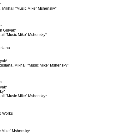
*
 Mikhail "Music Mike" Mshensky*
v*
in Gulyak*
ail "Music Mike" Mshensky*
uslana
lyak*
 Ruslana, Mikhail "Music Mike" Mshensky*
v*
lyak*
ky*
ail "Music Mike" Mshensky*
o Works
c Mike" Mshensky*