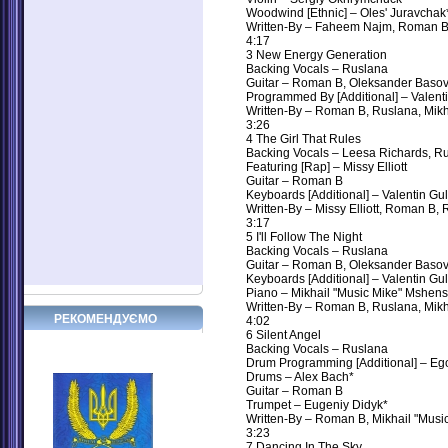
Woodwind [Ethnic] – Oles' Juravchak
Written-By – Faheem Najm, Roman B,
4:17
3 New Energy Generation
Backing Vocals – Ruslana
Guitar – Roman B, Oleksander Baso
Programmed By [Additional] – Valent
Written-By – Roman B, Ruslana, Mikh
3:26
4 The Girl That Rules
Backing Vocals – Leesa Richards, R
Featuring [Rap] – Missy Elliott
Guitar – Roman B
Keyboards [Additional] – Valentin Gu
Written-By – Missy Elliott, Roman B,
3:17
5 I'll Follow The Night
Backing Vocals – Ruslana
Guitar – Roman B, Oleksander Baso
Keyboards [Additional] – Valentin Gu
Piano – Mikhail "Music Mike" Mshens
Written-By – Roman B, Ruslana, Mikh
РЕКОМЕНДУЄМО
4:02
6 Silent Angel
Backing Vocals – Ruslana
Drum Programming [Additional] – Eg
Drums – Alex Bach*
Guitar – Roman B
Trumpet – Eugeniy Didyk*
Written-By – Roman B, Mikhail "Musi
3:23
7 Dancing In The Sky