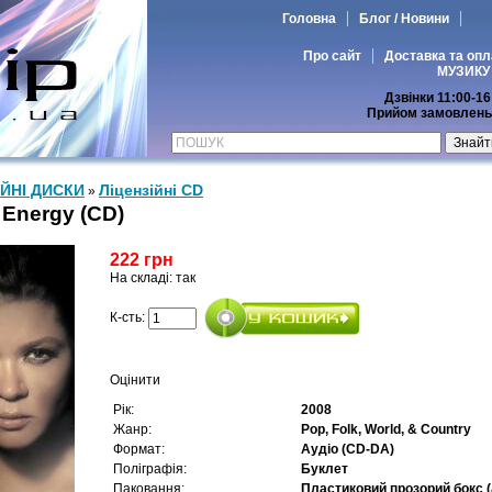
Головна
Блог / Новини
Про сайт
Доставка та опл
МУЗИКУ
Дзвінки 11:00-16
Прийом замовлень 
ІЙНІ ДИСКИ
Ліцензійні СD
»
 Energy (CD)
222 грн
На складі: так
К-сть:
Оцінити
Рік:
2008
Жанр:
Pop, Folk, World, & Country
Формат:
Аудіо (CD-DA)
Поліграфія:
Буклет
Паковання:
Пластиковий прозорий бокс (