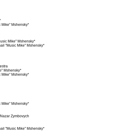
*
c Mike" Mshensky*
"Music Mike" Mshensky*
ail "Music Mike" Mshensky*
estra
ke" Mshensky*
c Mike" Mshensky*
c Mike" Mshensky*
– Nazar Zymbovych
ail "Music Mike" Mshensky*