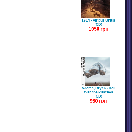
1914 - Viribus Unitis
(CD)
1050 грн
Adams, Bryan - Roll
With the Punches
(CD)
980 грн