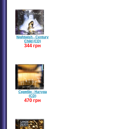
Nightwish - Century
Child (CD)
344 грн
Скрябін - Натура
(CD)
470 грн