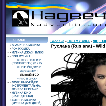
КАТАЛОГ
Головна
ПОП МУЗИКА
ЛІЦЕНЗ
»
»
КЛАСИЧНА МУЗИКА
Руслана (Ruslana) - Wild
РОК МУЗИКА
МУЗИКА ДЖАЗ І БЛЮЗ
ПОП МУЗИКА
ВІНІЛОВІ ПЛАТІВКИ
(ГРАМПЛАТІВКИ) (VL/LP)
ЛІЦЕНЗІЙНІ ДИСКИ
Ліцензійні DVD
Ліцензійні СD
ФІРМОВІ ДИСКИ
ФОЛК. НЬЮ-ЕЙДЖ.
ІНСТРУМЕНТАЛЬНА.
МУЗИКА ПРИРОДИ
МУЗИКА КІНО
(САУНДТРЕКИ)
ДИТЯЧА МУЗИКА
(МУЗИКА ДЛЯ ДІТЕЙ)