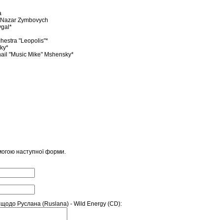
a
– Nazar Zymbovych
ygal*
estra "Leopolis"*
ky*
ail "Music Mike" Mshensky*
могою наступної форми.
одо Руслана (Ruslana) - Wild Energy (CD):