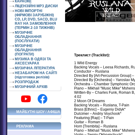
КАРАОКЕ
ЛІЦЕНЗІЙНІ MP3 ДИСКИ
НОВІ ІМПОРТНІ
(ФІРМОВІ ЗАРУБІЖНІ)
CD, LP, DVD, SACD, BLU
RAY НА ЗАМОВЛЕННЯ
(ТЕРМІН 2-10 ТИЖНІВ)
МУЗИЧНЕ
ОБЛАДНАННЯ
(ПОСЛУХАТИ)
МУЗИЧНЕ
ОБЛАДНАННЯ
(ПОГРАТИ)
Треклист (Tracklist):
МУЗИКА В ОДЯЗІ ТА
1 Wild Energy
АКСЕСУАРАХ
Backing Vocals – Leesa Richards, R
МУЗИЧНА ЛІТЕРАТУРА
Conductor – Ruslana
НЕЗАБАРОМ НА САЙТІ
Directed By [Art-Percussion Group] 
(підготовка релізів)
Directed By [Orchestra] – Yaroslav M
РОЗПРОДАЖ
Orchestra – Chamber Symphonic Orch
МУЗИЧНИЙ АРХІВ
Piano – Mikhail "Music Mike" Mshens
Written-By – Charles Funk, Roman B,
4:02
2 Moon Of Dreams
Backing Vocals – Ruslana, T-Pain
Brass [Ethnic] – Eugeniy Didyk*
МАЙБУТНІ ШОУ / АФІША
Dulcimer – Andriy Voychook*
Featuring [Rap] – T-Pain
Guitar – Roman B
РЕКЛАМА
Horn [Trembita] – Ruslana
Piano – Mikhail "Music Mike" Mshens
Violin – Sergiy Okhrymchuck*