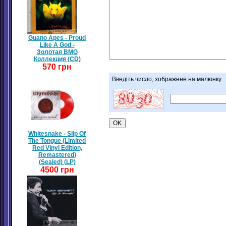
Guano Apes - Proud
Like A God -
Золотая BMG
Коллекция (CD)
570 грн
Введіть число, зображене на малюнку
Whitesnake - Slip Of
The Tongue (Limited
Red Vinyl Edition,
Remastered)
(Sealed) (LP)
4500 грн