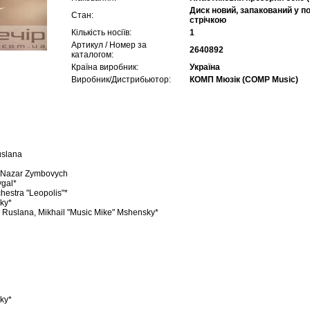
Диск новий, запакований у п
Стан:
стрічкою
Кількість носіїв:
1
Артикул / Номер за
2640892
каталогом:
Країна виробник:
Україна
Виробник/Дистрибьютор:
КОМП Мюзік (COMP Music)
uslana
– Nazar Zymbovych
ygal*
estra "Leopolis"*
ky*
 Ruslana, Mikhail "Music Mike" Mshensky*
ky*