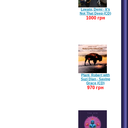
Lovato, Demi - It's
Not That Deep (CD)
1000 грн
Plant, Robert with
Suzi Dian - Saving
Grace (CD)
970 грн