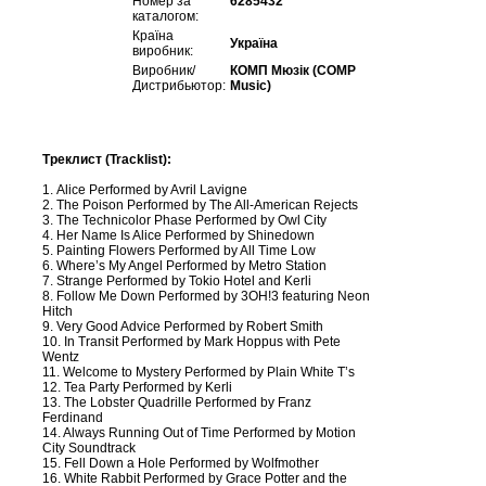
Номер за
6285432
каталогом:
Країна
Україна
виробник:
Виробник/
КОМП Мюзік (COMP
Дистрибьютор:
Music)
Треклист (Tracklist):
1. Alice Performed by Avril Lavigne
2. The Poison Performed by The All-American Rejects
3. The Technicolor Phase Performed by Owl City
4. Her Name Is Alice Performed by Shinedown
5. Painting Flowers Performed by All Time Low
6. Where’s My Angel Performed by Metro Station
7. Strange Performed by Tokio Hotel and Kerli
8. Follow Me Down Performed by 3OH!3 featuring Neon
Hitch
9. Very Good Advice Performed by Robert Smith
10. In Transit Performed by Mark Hoppus with Pete
Wentz
11. Welcome to Mystery Performed by Plain White T’s
12. Tea Party Performed by Kerli
13. The Lobster Quadrille Performed by Franz
Ferdinand
14. Always Running Out of Time Performed by Motion
City Soundtrack
15. Fell Down a Hole Performed by Wolfmother
16. White Rabbit Performed by Grace Potter and the