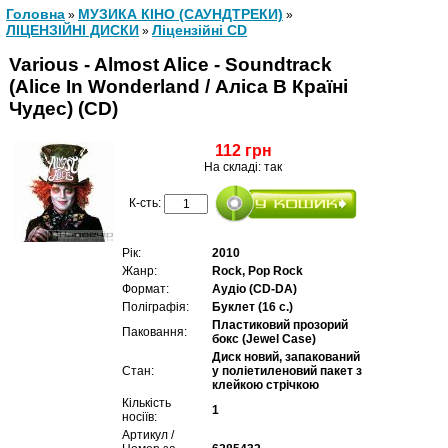
Головна
МУЗИКА КІНО (САУНДТРЕКИ)
»
»
ЛІЦЕНЗІЙНІ ДИСКИ
Ліцензійні СD
»
Various - Almost Alice - Soundtrack
(Alice In Wonderland / Аліса В Країні
Чудес) (CD)
112 грн
На складі: так
К-сть:
Рік:
2010
Жанр:
Rock, Pop Rock
Формат:
Аудіо (CD-DA)
Поліграфія:
Буклет (16 с.)
Пластиковий прозорий
Паковання:
бокс (Jewel Case)
Диск новий, запакований
Стан:
у поліетиленовий пакет з
клейкою стрічкою
Кількість
1
носіїв:
Артикул /