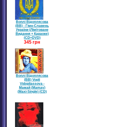
Воплі Відоплясова
(ВВ) - Гімн-Славень
України (Лімітоване
Видання + Караоке)
(CD+DVD)
345 грн
Воплі Відоплясова
(ВВ) Vopli
Vidopliassova -
Мамай (Mamay)
(Maxi-Single) (CD)