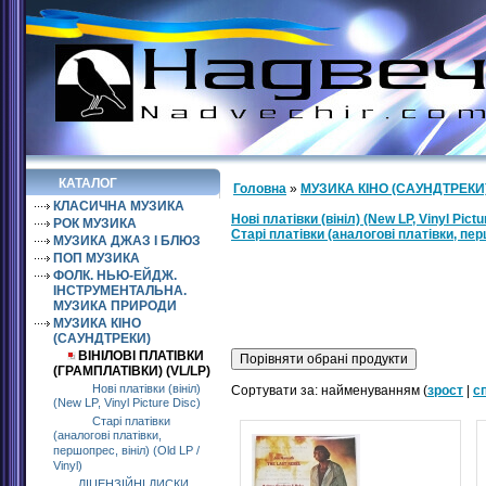
КАТАЛОГ
Головна
»
МУЗИКА КІНО (САУНДТРЕКИ
КЛАСИЧНА МУЗИКА
Нові платівки (вініл) (New LP, Vinyl Pictu
РОК МУЗИКА
Старі платівки (аналогові платівки, першо
МУЗИКА ДЖАЗ І БЛЮЗ
ПОП МУЗИКА
ФОЛК. НЬЮ-ЕЙДЖ.
ІНСТРУМЕНТАЛЬНА.
МУЗИКА ПРИРОДИ
МУЗИКА КІНО
(САУНДТРЕКИ)
ВІНІЛОВІ ПЛАТІВКИ
(ГРАМПЛАТІВКИ) (VL/LP)
Нові платівки (вініл)
Сортувати за: найменуванням (
зрост
|
с
(New LP, Vinyl Picture Disc)
Старі платівки
(аналогові платівки,
першопрес, вініл) (Old LP /
Vinyl)
ЛІЦЕНЗІЙНІ ДИСКИ