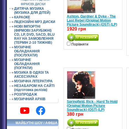
ФІРМОВІ ДИСКИ
ДИТЯЧА МУЗИКА
(МУЗИКА ДЛЯ ДІТЕЙ)
Ashton, Gardner & Dyke - The
КАРАОКЕ
Last Rebel (Original Motion
ЛІЦЕНЗІЙНІ MP3 ДИСКИ
Picture Soundtrack) (OST) (LP)
НОВІ ІМПОРТНІ
1920 грн
(ФІРМОВІ ЗАРУБІЖНІ)
CD, LP, DVD, SACD, BLU
RAY НА ЗАМОВЛЕННЯ
(ТЕРМІН 2-10 ТИЖНІВ)
Порівняти
МУЗИЧНЕ
ОБЛАДНАННЯ
(ПОСЛУХАТИ)
МУЗИЧНЕ
ОБЛАДНАННЯ
(ПОГРАТИ)
МУЗИКА В ОДЯЗІ ТА
АКСЕСУАРАХ
МУЗИЧНА ЛІТЕРАТУРА
НЕЗАБАРОМ НА САЙТІ
(підготовка релізів)
РОЗПРОДАЖ
МУЗИЧНИЙ АРХІВ
Springfield, Rick - Hard To Hold
(Original Motion Picture
Soundtrack) (OST) (LP)
380 грн
МАЙБУТНІ ШОУ / АФІША