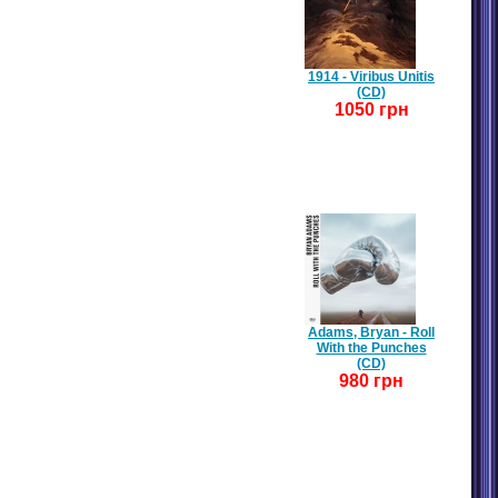
1914 - Viribus Unitis
(CD)
1050 грн
Adams, Bryan - Roll
With the Punches
(CD)
980 грн