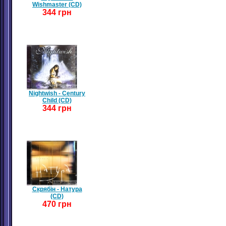
Wishmaster (CD)
344 грн
Nightwish - Century
Child (CD)
344 грн
Скрябін - Натура
(CD)
470 грн