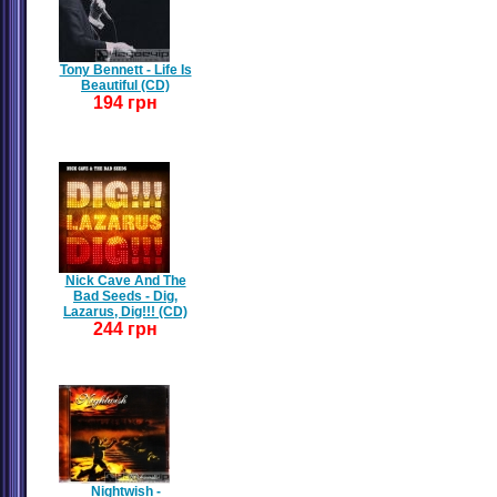
Tony Bennett - Life Is
Beautiful (CD)
194 грн
Nick Cave And The
Bad Seeds - Dig,
Lazarus, Dig!!! (CD)
244 грн
Nightwish -