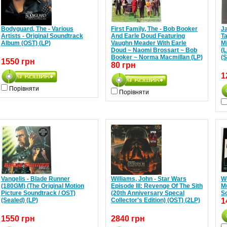
Bodyguard, The - Various
First Family, The - Bob Booker
Ja
Artists - Original Soundtrack
And Earle Doud Featuring
Ta
Album (OST) (LP)
Vaughn Meader With Earle
M
Doud ~ Naomi Brossart ~ Bob
(L
Booker ~ Norma Macmillan (LP)
(S
1550 грн
80 грн
1
Порівняти
Порівняти
Vangelis - Blade Runner
Williams, John - Star Wars
Wo
(180GM) (The Original Motion
Episode III: Revenge Of The Sith
Mu
Picture Soundtrack / OST)
(20th Anniversary Specal
S
(Sealed) (LP)
Collector's Edition) (OST) (2LP)
1
1550 грн
2840 грн