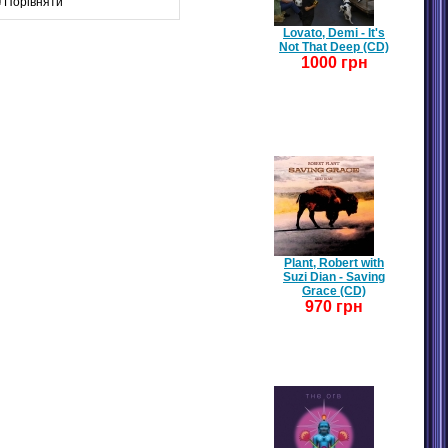
Порівняти
Lovato, Demi - It's
Not That Deep (CD)
1000 грн
Plant, Robert with
Suzi Dian - Saving
Grace (CD)
970 грн