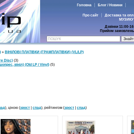
Головна
Блог / Новини
Про сайт
Доставка та опл
МУЗИКУ
Дзвінки 11:00-16
Прийом замовлень 
)
»
ВІНІЛОВІ ПЛАТІВКИ (ГРАМПЛАТІВКИ) (VL/LP)
re Disc)
(3)
прес, вініл) (Old LP / Vinyl)
(5)
пад
), ціною (
зрост
|
спад
), рейтингом (
зрост
|
спад
)