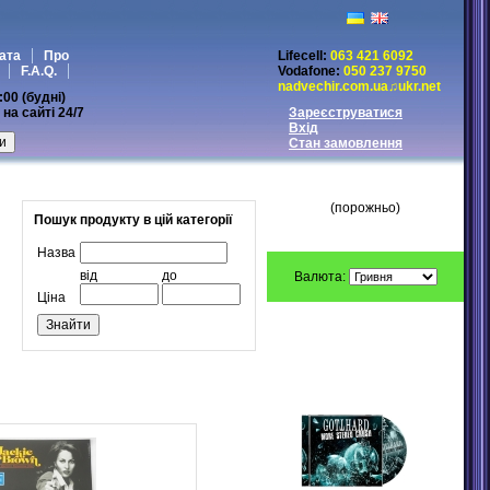
ата
Про
Lifecell:
063 421 6092
F.A.Q.
Vodafone:
050 237 9750
nadvechir.com.ua♫ukr.net
:00 (будні)
на сайті 24/7
Зареєструватися
Вхід
Стан замовлення
МІЙ КОШИК
(порожньо)
Пошук продукту в цій категорії
Назва
від
до
Валюта:
Ціна
ПЕРЕДЗАМОВЛЕННЯ