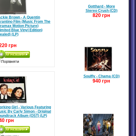
Gotthard - More
Stereo Crush (CD)
820 грн
ckie Brown - A Quentin
rantino Film (Music From The
iramax Motion Picture)
imited Blue Vinyl Edition)
ealed) (LP)
220 грн
Порівняти
Soulfly - Chama (CD)
940 грн
rking Girl - Various Featuring
sic By Carly Simon - Original
oundtrack Album (OST) (LP)
40 грн