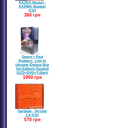
KAZKA (Казка) -
KARMA (Карма)
(CD)
380 грн
Queen + Paul
Rodgers - Live In
Ukraine (Deluxe Box
Set Edition) (Sealed)
(2CD+DVD+T-Shirt)
1950 грн
Garbage - Version
2.0 (CD)
570 грн