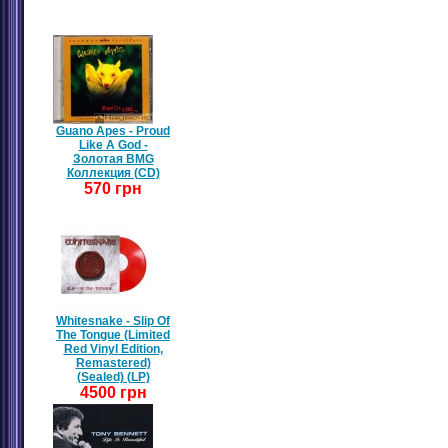
Guano Apes - Proud
Like A God -
Золотая BMG
Коллекция (CD)
570 грн
Whitesnake - Slip Of
The Tongue (Limited
Red Vinyl Edition,
Remastered)
(Sealed) (LP)
4500 грн