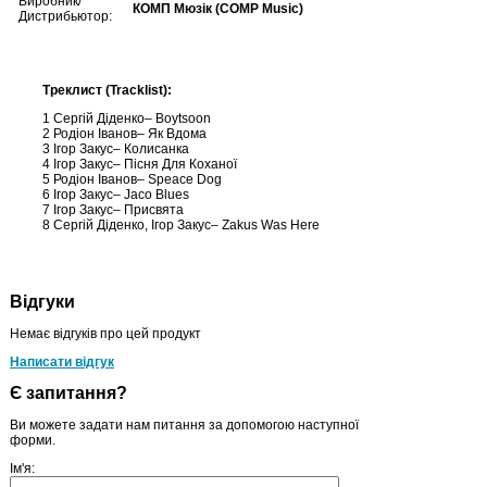
Виробник/
КОМП Мюзік (COMP Music)
Дистрибьютор:
Треклист (Tracklist):
1 Сергій Діденко– Boytsoon
2 Родіон Іванов– Як Вдома
3 Ігор Закус– Колисанка
4 Ігор Закус– Пісня Для Коханої
5 Родіон Іванов– Speace Dog
6 Ігор Закус– Jaco Blues
7 Ігор Закус– Присвята
8 Сергій Діденко, Ігор Закус– Zakus Was Here
Відгуки
Немає відгуків про цей продукт
Написати відгук
Є запитання?
Ви можете задати нам питання за допомогою наступної
форми.
Ім'я: