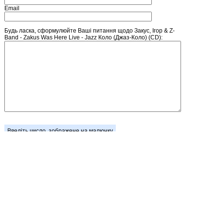
Email
Будь ласка, сформулюйте Ваші питання щодо Закус, Ігор & Z-
Band - Zakus Was Here Live - Jazz Коло (Джаз-Коло) (CD):
Введіть число, зображене на малюнку
Головна
Зареєструватися
Кошик
Вхід
Прайс-лист
Зворотній зв'язок