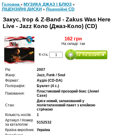
Головна
МУЗИКА ДЖАЗ І БЛЮЗ
»
»
ЛІЦЕНЗІЙНІ ДИСКИ
Ліцензійні СD
»
Закус, Ігор & Z-Band - Zakus Was Here
Live - Jazz Коло (Джаз-Коло) (CD)
162 грн
На складі: так
К-сть:
Рік:
2007
Жанр:
Jazz, Funk / Soul
Формат:
Аудіо (CD-DA)
Поліграфія:
Буклет (4 с.)
Пластиковий прозорий бокс (Jewel
Паковання:
Case)
Диск новий, запакований у
Стан:
поліетиленовий пакет з клейкою
стрічкою
Кількість носіїв:
1
Артикул / Номер
5152532
за каталогом:
Країна виробник:
Україна