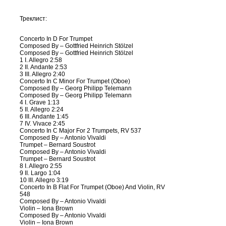
Треклист:
Concerto In D For Trumpet
Composed By – Gottfried Heinrich Stölzel
Composed By – Gottfried Heinrich Stölzel
1 I. Allegro 2:58
2 II. Andante 2:53
3 III. Allegro 2:40
Concerto In C Minor For Trumpet (Oboe)
Composed By – Georg Philipp Telemann
Composed By – Georg Philipp Telemann
4 I. Grave 1:13
5 II. Allegro 2:24
6 III. Andante 1:45
7 IV. Vivace 2:45
Concerto In C Major For 2 Trumpets, RV 537
Composed By – Antonio Vivaldi
Trumpet – Bernard Soustrot
Composed By – Antonio Vivaldi
Trumpet – Bernard Soustrot
8 I. Allegro 2:55
9 II. Largo 1:04
10 III. Allegro 3:19
Concerto In B Flat For Trumpet (Oboe) And Violin, RV
548
Composed By – Antonio Vivaldi
Violin – Iona Brown
Composed By – Antonio Vivaldi
Violin – Iona Brown