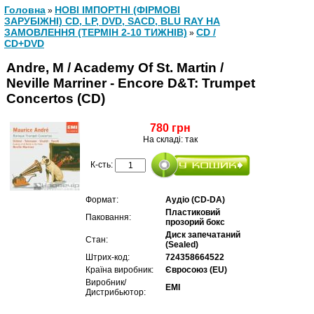
Головна
НОВІ ІМПОРТНІ (ФІРМОВІ
»
ЗАРУБІЖНІ) CD, LP, DVD, SACD, BLU RAY НА
ЗАМОВЛЕННЯ (ТЕРМІН 2-10 ТИЖНІВ)
CD /
»
CD+DVD
Andre, M / Academy Of St. Martin /
Neville Marriner - Encore D&T: Trumpet
Concertos (CD)
780 грн
На складі: так
К-сть:
Формат:
Аудіо (CD-DA)
Пластиковий
Паковання:
прозорий бокс
Диск запечатаний
Стан:
(Sealed)
Штрих-код:
724358664522
Країна виробник:
Євросоюз (EU)
Виробник/
EMI
Дистрибьютор: