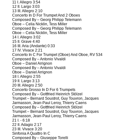
11 I. Allegro 3:54
12 II. Largo 3:03
13 III. Allegro 2:10
Concerto In D For Trumpet And 2 Oboes
Composed By – Georg Philipp Telemann
Oboe – Celia Nicklin, Tess Miller
Composed By – Georg Philipp Telemann
Oboe – Celia Nicklin, Tess Miller
14 I. Allegro 3:02
15 II. Grave 4:40
16 III. Aria (Andante) 0:33
17 IV. Vivace 2:21
Concerto In C For Trumpet (Oboe) And Oboe, RV 534
Composed By – Antonio Vivaldi
Oboe – Daniel Arrignon
Composed By – Antonio Vivaldi
Oboe – Daniel Arrignon
18 I. Allegro 2:55
19 II. Largo 3:13
20 III. Allegro 2:50
Concerto Grosso In D For 6 Trumpets
Composed By – Gottfried Heinrich Stölzel
Trumpet – Bernard Soustrot, Guy Touvron, Jacques
Jarmasson, Jean-Paul Leroy, Thierry Caens
Composed By – Gottfried Heinrich Stölzel
Trumpet – Bernard Soustrot, Guy Touvron, Jacques
Jarmasson, Jean-Paul Leroy, Thierry Caens
21 I. - 6:18
22 II. Adagio 2:17
23 III. Vivace 3:20
Sinfonia A Quattro In C
Composed By – Giuseppe Torelli