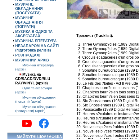
МУЗИЧНЕ
ОБЛАДНАННЯ
(ПОСЛУХАТИ)
МУЗИЧНЕ
ОБЛАДНАННЯ
(ПОГРАТИ)
МУЗИКА В ОДЯЗІ ТА
Треклист (Tracklist):
АКСЕСУАРАХ
МУЗИЧНА ЛІТЕРАТУРА
1. Three Gymnop?dies (1989 Digital 
НЕЗАБАРОМ НА САЙТІ
2. Three Gymnop?dies (1989 Digital R
(підготовка релізів)
3. Three Gymnop?dies (1989 Digital 
РОЗПРОДАЖ
4. Croquis et agaceries d'un gros b
МУЗИЧНИЙ АРХІВ
5. Croquis et agaceries d'un gros b
Музична література
6. Croquis et agaceries d'un gros b
(архів)
7. Sonatine bureaucratique (1989 Dig
Музика на
8. Sonatine bureaucratique (1989 Dig
CD/SACD/DVD/BLU
9. Sonatine bureaucratique (1989 Digi
RAY/VINYL (архів)
10. Le Fils des ?toiles - Act II Prelu
11. Chapitres tourn?s en tous sens (1
Одяг та аксесуари
12. Chapitres tourn?s en tous sens (1
(архів)
13. Chapitres tourn?s en tous sens (
Музичне обладнання
14. Six Gnossiennes (1989 Digital Re
(пограти) (архів)
15. Six Gnossiennes (1989 Digital Re
Музичне обладнання
16. Passacaille (1989 Digital Remast
(послухати) (архів)
17. Heures s?culaires et instantan?e
18. Heures s?culaires et instantan?e
19. Heures s?culaires et instantan?es
20. Nouvelles pi?ces froides (1989 D
21. Nouvelles pi?ces froides (1989 Di
22. Nouvelles pi?ces froides (1989 Di
МАЙБУТНІ ШОУ / АФІША