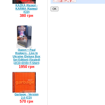
KAZKA (Казка) -
KARMA (Карма)
(CD)
380 грн
Queen + Paul
Rodgers - Live In
Ukraine (Deluxe Box
Set Edition) (Sealed)
(2CD+DVD+T-Shirt)
1950 грн
Garbage - Version
2.0 (CD)
570 грн