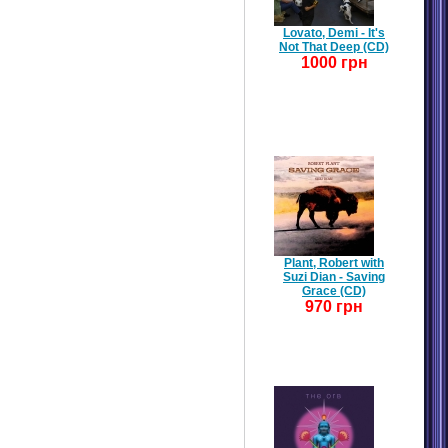
Lovato, Demi - It's
Not That Deep (CD)
1000 грн
Plant, Robert with
Suzi Dian - Saving
Grace (CD)
970 грн