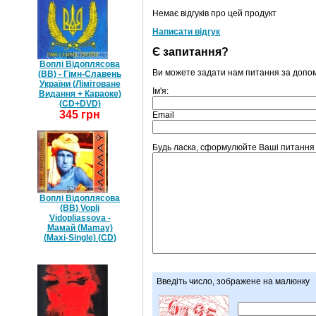
Немає відгуків про цей продукт
Написати відгук
Є запитання?
Воплі Відоплясова
Ви можете задати нам питання за допо
(ВВ) - Гімн-Славень
України (Лімітоване
Ім'я:
Видання + Караоке)
(CD+DVD)
345 грн
Email
Будь ласка, сформулюйте Ваші питання щод
Воплі Відоплясова
(ВВ) Vopli
Vidopliassova -
Мамай (Mamay)
(Maxi-Single) (CD)
Введіть число, зображене на малюнку