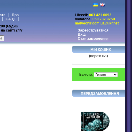
ата
Про
Lifecell:
063 421 6092
F.A.Q.
Vodafone:
050 237 9750
nadvechir.com.ua♫ukr.net
:00 (будні)
на сайті 24/7
Зареєструватися
Вхід
Стан замовлення
МІЙ КОШИК
(порожньо)
Валюта:
ПЕРЕДЗАМОВЛЕННЯ