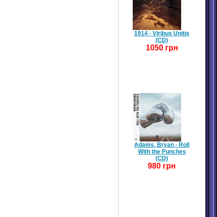
1914 - Viribus Unitis
(CD)
1050 грн
Adams, Bryan - Roll
With the Punches
(CD)
980 грн