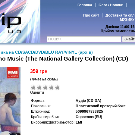
Головна
Блог / Новини
Про сайт
Доставка та опл
МУЗИКУ
Дзвінки 11:00-16
Прийом замовлень 
ика на CD/SACD/DVD/BLU RAY/VINYL (архів)
no Music (The National Gallery Collection) (CD)
359 грн
Немає на складі
Оцінити
Формат:
Аудіо (CD-DA)
Паковання:
Пластиковий прозорий бокс
Штрих-код:
5099967833825
Країна виробник:
Євросоюз (EU)
Виробник/Дистрибьютор:
EMI