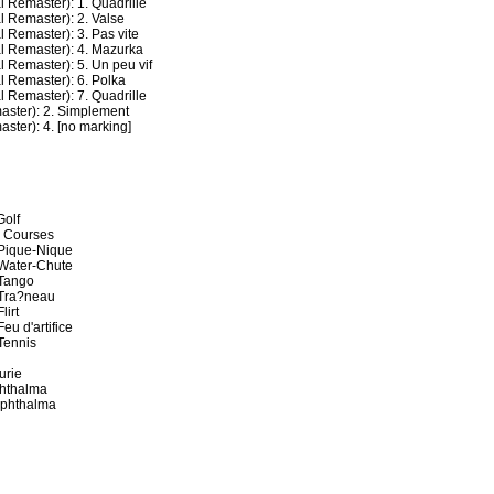
 Remaster): 1. Quadrille
l Remaster): 2. Valse
 Remaster): 3. Pas vite
l Remaster): 4. Mazurka
 Remaster): 5. Un peu vif
l Remaster): 6. Polka
 Remaster): 7. Quadrille
aster): 2. Simplement
ster): 4. [no marking]
Golf
s Courses
e Pique-Nique
e Water-Chute
 Tango
e Tra?neau
lirt
eu d'artifice
 Tennis
urie
phthalma
ophthalma