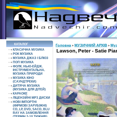
КАТАЛОГ
Головна
МУЗИЧНИЙ АРХІВ
Муз
»
»
КЛАСИЧНА МУЗИКА
Lawson, Peter - Satie Pia
РОК МУЗИКА
МУЗИКА ДЖАЗ І БЛЮЗ
ПОП МУЗИКА
ФОЛК. НЬЮ-ЕЙДЖ.
ІНСТРУМЕНТАЛЬНА.
МУЗИКА ПРИРОДИ
МУЗИКА КІНО
(САУНДТРЕКИ)
ДИТЯЧА МУЗИКА
(МУЗИКА ДЛЯ ДІТЕЙ)
КАРАОКЕ
ЛІЦЕНЗІЙНІ MP3 ДИСКИ
НОВІ ІМПОРТНІ
(ФІРМОВІ ЗАРУБІЖНІ)
CD, LP, DVD, SACD, BLU
RAY НА ЗАМОВЛЕННЯ
(ТЕРМІН 2-10 ТИЖНІВ)