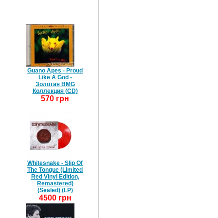
Guano Apes - Proud
Like A God -
Золотая BMG
Коллекция (CD)
570 грн
Whitesnake - Slip Of
The Tongue (Limited
Red Vinyl Edition,
Remastered)
(Sealed) (LP)
4500 грн