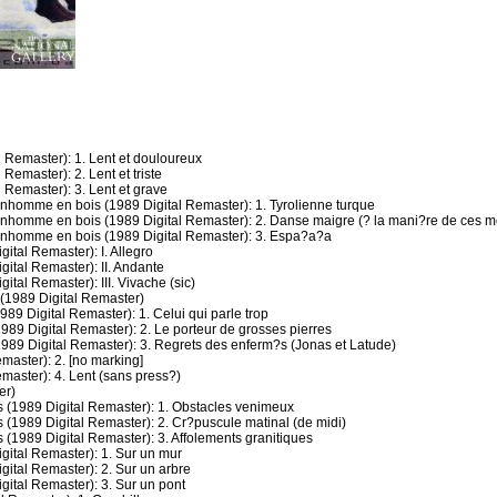
Remaster): 1. Lent et douloureux
emaster): 2. Lent et triste
Remaster): 3. Lent et grave
onhomme en bois (1989 Digital Remaster): 1. Tyrolienne turque
onhomme en bois (1989 Digital Remaster): 2. Danse maigre (? la mani?re de ces m
onhomme en bois (1989 Digital Remaster): 3. Espa?a?a
ital Remaster): I. Allegro
ital Remaster): II. Andante
tal Remaster): III. Vivache (sic)
de (1989 Digital Remaster)
989 Digital Remaster): 1. Celui qui parle trop
989 Digital Remaster): 2. Le porteur de grosses pierres
1989 Digital Remaster): 3. Regrets des enferm?s (Jonas et Latude)
master): 2. [no marking]
master): 4. Lent (sans press?)
er)
s (1989 Digital Remaster): 1. Obstacles venimeux
s (1989 Digital Remaster): 2. Cr?puscule matinal (de midi)
 (1989 Digital Remaster): 3. Affolements granitiques
igital Remaster): 1. Sur un mur
gital Remaster): 2. Sur un arbre
gital Remaster): 3. Sur un pont