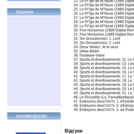
23. Le Pi?ge de M?duse (1989 Digital
24. Le Pi?ge de M?duse (1989 Digita
25. Le Pi?ge de M?duse (1989 Digital
РЕКЛАМА
26. Le Pi?ge de M?duse (1989 Digita
27. Le Pi?ge de M?duse (1989 Digital
28. Le Pi?ge de M?duse (1989 Digita
29. Le Pi?ge de M?duse (1989 Digital
30. Five Nocturnes (1989 Digital Rem
31. Five Nocturnes (1989 Digital Rema
32. Six Gnossiennes: 1. Lent
33. Six Gnossiennes: 3. Lent
34. Deux Valses: Je te veux
35. Valse-Ballet
36. Fantaisie-Valse
37. Sports et divertissements: 11. Le 
38. Sports et divertissements: 13. Le
39. Sports et divertissements: 15. L
40. Sports et divertissements: 16. L
41. Sports et divertissements: 17. Le
42. Sports et divertissements: 18. L
43. Sports et divertissements: 19. Le F
44. Sports et divertissements: 20. Le F
45. Sports et divertissements: 21. Le
46. Le Piccadilly (La Transatlantique)
47. Embryons dess?ch?s: 1. d'Holoth
48. Embryons dess?ch?s: 2. d'Edrio
49. Embryons dess?ch?s: 3. de Pod
РЕКОМЕНДУЄМО
Відгуки