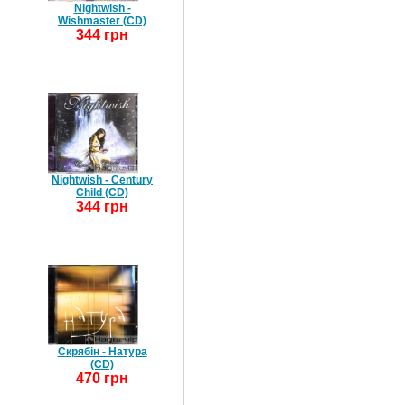
Nightwish -
Wishmaster (CD)
344 грн
Nightwish - Century
Child (CD)
344 грн
Скрябін - Натура
(CD)
470 грн