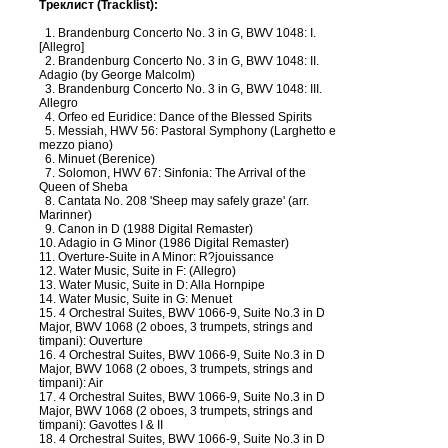
Треклист (Tracklist):
1. Brandenburg Concerto No. 3 in G, BWV 1048: I.
[Allegro]
2. Brandenburg Concerto No. 3 in G, BWV 1048: II.
Adagio (by George Malcolm)
3. Brandenburg Concerto No. 3 in G, BWV 1048: III.
Allegro
4. Orfeo ed Euridice: Dance of the Blessed Spirits
5. Messiah, HWV 56: Pastoral Symphony (Larghetto e
mezzo piano)
6. Minuet (Berenice)
7. Solomon, HWV 67: Sinfonia: The Arrival of the
Queen of Sheba
8. Cantata No. 208 'Sheep may safely graze' (arr.
Marinner)
9. Canon in D (1988 Digital Remaster)
10. Adagio in G Minor (1986 Digital Remaster)
11. Overture-Suite in A Minor: R?jouissance
12. Water Music, Suite in F: (Allegro)
13. Water Music, Suite in D: Alla Hornpipe
14. Water Music, Suite in G: Menuet
15. 4 Orchestral Suites, BWV 1066-9, Suite No.3 in D
Major, BWV 1068 (2 oboes, 3 trumpets, strings and
timpani): Ouverture
16. 4 Orchestral Suites, BWV 1066-9, Suite No.3 in D
Major, BWV 1068 (2 oboes, 3 trumpets, strings and
timpani): Air
17. 4 Orchestral Suites, BWV 1066-9, Suite No.3 in D
Major, BWV 1068 (2 oboes, 3 trumpets, strings and
timpani): Gavottes I & II
18. 4 Orchestral Suites, BWV 1066-9, Suite No.3 in D