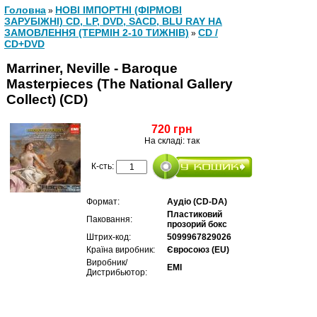
Головна
НОВІ ІМПОРТНІ (ФІРМОВІ
»
ЗАРУБІЖНІ) CD, LP, DVD, SACD, BLU RAY НА
ЗАМОВЛЕННЯ (ТЕРМІН 2-10 ТИЖНІВ)
CD /
»
CD+DVD
Marriner, Neville - Baroque
Masterpieces (The National Gallery
Collect) (CD)
720 грн
На складі: так
К-сть:
Формат:
Аудіо (CD-DA)
Пластиковий
Паковання:
прозорий бокс
Штрих-код:
5099967829026
Країна виробник:
Євросоюз (EU)
Виробник/
EMI
Дистрибьютор: