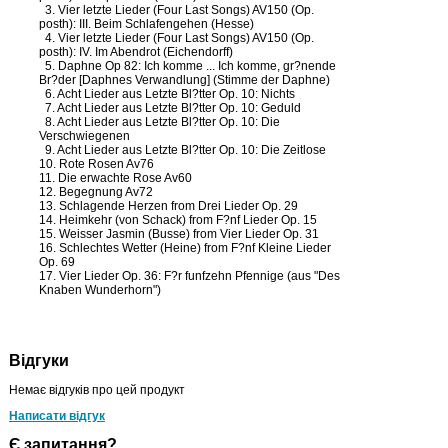
3. Vier letzte Lieder (Four Last Songs) AV150 (Op.
posth): III. Beim Schlafengehen (Hesse)
4. Vier letzte Lieder (Four Last Songs) AV150 (Op.
posth): IV. Im Abendrot (Eichendorff)
5. Daphne Op 82: Ich komme ... Ich komme, gr?nende
Br?der [Daphnes Verwandlung] (Stimme der Daphne)
6. Acht Lieder aus Letzte Bl?tter Op. 10: Nichts
7. Acht Lieder aus Letzte Bl?tter Op. 10: Geduld
8. Acht Lieder aus Letzte Bl?tter Op. 10: Die
Verschwiegenen
9. Acht Lieder aus Letzte Bl?tter Op. 10: Die Zeitlose
10. Rote Rosen Av76
11. Die erwachte Rose Av60
12. Begegnung Av72
13. Schlagende Herzen from Drei Lieder Op. 29
14. Heimkehr (von Schack) from F?nf Lieder Op. 15
15. Weisser Jasmin (Busse) from Vier Lieder Op. 31
16. Schlechtes Wetter (Heine) from F?nf Kleine Lieder
Op. 69
17. Vier Lieder Op. 36: F?r funfzehn Pfennige (aus "Des
Knaben Wunderhorn")
Відгуки
Немає відгуків про цей продукт
Написати відгук
Є запитання?