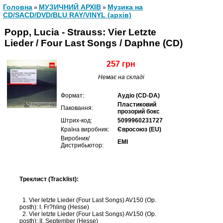
Головна
МУЗИЧНИЙ АРХІВ
Музика на
»
»
CD/SACD/DVD/BLU RAY/VINYL (архів)
Popp, Lucia - Strauss: Vier Letzte
Lieder / Four Last Songs / Daphne (CD)
257 грн
Немає на складі
Формат:
Аудіо (CD-DA)
Пластиковий
Паковання:
прозорий бокс
Штрих-код:
5099960231727
Країна виробник:
Євросоюз (EU)
Виробник/
EMI
Дистрибьютор:
Треклист (Tracklist):
1. Vier letzte Lieder (Four Last Songs) AV150 (Op.
posth): I. Fr?hling (Hesse)
2. Vier letzte Lieder (Four Last Songs) AV150 (Op.
posth): II. September (Hesse)