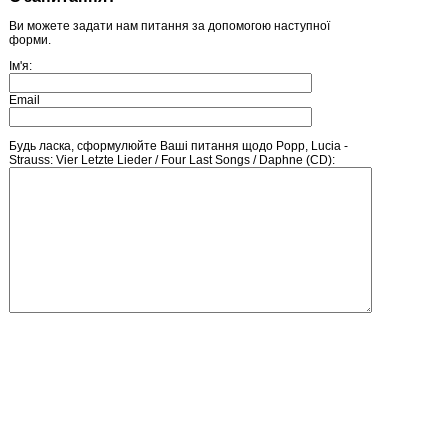
Ви можете задати нам питання за допомогою наступної
форми.
Ім'я:
Email
Будь ласка, сформулюйте Ваші питання щодо Popp, Lucia -
Strauss: Vier Letzte Lieder / Four Last Songs / Daphne (CD):
Введіть число, зображене на малюнку