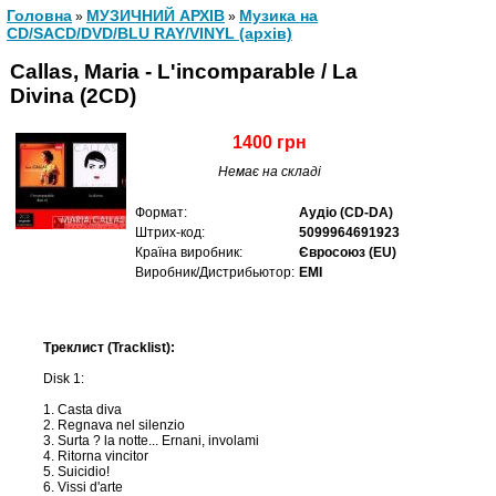
Головна
МУЗИЧНИЙ АРХІВ
Музика на
»
»
CD/SACD/DVD/BLU RAY/VINYL (архів)
Callas, Maria - L'incomparable / La
Divina (2CD)
1400 грн
Немає на складі
Формат:
Аудіо (CD-DA)
Штрих-код:
5099964691923
Країна виробник:
Євросоюз (EU)
Виробник/Дистрибьютор:
EMI
Треклист (Tracklist):
Disk 1:
1. Casta diva
2. Regnava nel silenzio
3. Surta ? la notte... Ernani, involami
4. Ritorna vincitor
5. Suicidio!
6. Vissi d'arte