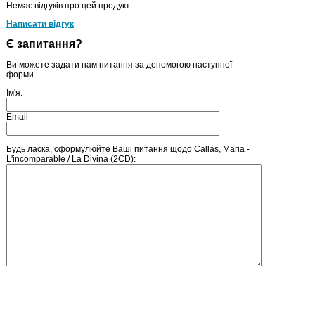
Немає відгуків про цей продукт
Написати відгук
Є запитання?
Ви можете задати нам питання за допомогою наступної
форми.
Ім'я:
Email
Будь ласка, сформулюйте Ваші питання щодо Callas, Maria -
L'incomparable / La Divina (2CD):
Введіть число, зображене на малюнку