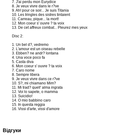
7. J'ai perdu mon Eurydice
8. Je veux vivre dans le r?ve
9. Ah! pour ce soir... Je suis Titania
10. Les tringles des sistres tintaient
11. Carreau, pique... la mort!
12. Mon coeur s' ouvre ? ta voix
13. De cet affreux combat... Pleurez mes yeux
Disc 2:
1. Un bel d?, vedremo
2. L'amour est un oiseau rebelle
3. Ebben? ne andr? lontana
4. Una voce poco fa
5. Casta diva
6. Mon coeur s' ouvre ? ta voix
7. Caro nome
8. Sempre libera
9. Je veux vivre dans ce r?ve
10. S?, mi chiamano Mim?
11. Mi trad? quell' alma ingrata
12. Voi lo sapete, o mamma
13. Suicidio!
14. O mio babbino caro
15. In questa reggia
16. Vissi d'arte, vissi d'amore
Відгуки