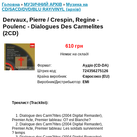
Головна
МУЗИЧНИЙ АРХІВ
Музика на
»
»
CD/SACD/DVD/BLU RAY/VINYL (архів)
Dervaux, Pierre / Crespin, Regine -
Poulenc - Dialogues Des Carmelites
(2CD)
610 грн
Немає на складі
Формат:
Аудіо (CD-DA)
Штрих-код:
724356275126
Країна виробник:
Євросоюз (EU)
Виробник/Дистрибьютор:
EMI
Треклист (Tracklist):
1. Dialogue des Carm?lites (2004 Digital Remaster),
Premier Acte, Premier tableau: O? est Blanche?
2. Dialogue des Carm?lites (2004 Digital Remaster),
Premier Acte, Premier tableau: Les soldats surviennent
? temps