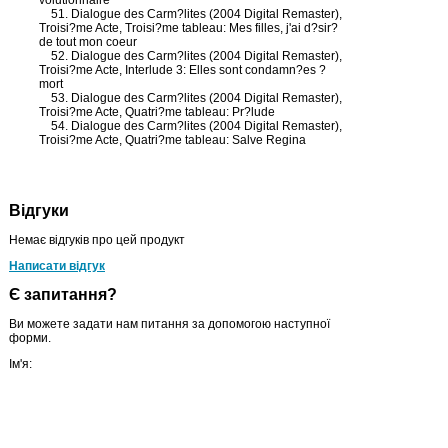
volutionnaire
51. Dialogue des Carm?lites (2004 Digital Remaster),
Troisi?me Acte, Troisi?me tableau: Mes filles, j'ai d?sir?
de tout mon coeur
52. Dialogue des Carm?lites (2004 Digital Remaster),
Troisi?me Acte, Interlude 3: Elles sont condamn?es ?
mort
53. Dialogue des Carm?lites (2004 Digital Remaster),
Troisi?me Acte, Quatri?me tableau: Pr?lude
54. Dialogue des Carm?lites (2004 Digital Remaster),
Troisi?me Acte, Quatri?me tableau: Salve Regina
Відгуки
Немає відгуків про цей продукт
Написати відгук
Є запитання?
Ви можете задати нам питання за допомогою наступної
форми.
Ім'я:
Email
Будь ласка, сформулюйте Ваші питання щодо Dervaux, Pierre /