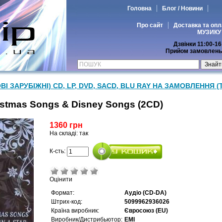
Головна
Блог / Новини
Про сайт
Доставка та опл
МУЗИКУ
Дзвінки 11:00-16
Прийом замовлень 
ВІ ЗАРУБІЖНІ) CD, LP, DVD, SACD, BLU RAY НА ЗАМОВЛЕННЯ (
ristmas Songs & Disney Songs (2CD)
1360 грн
На складі: так
К-сть:
Оцінити
Формат:
Аудіо (CD-DA)
Штрих-код:
5099962936026
Країна виробник:
Євросоюз (EU)
Виробник/Дистрибьютор:
EMI