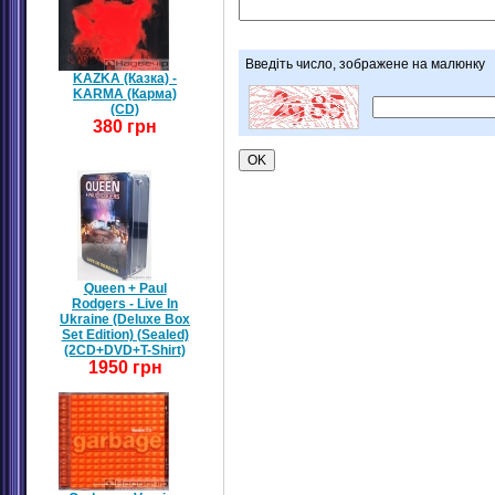
Введіть число, зображене на малюнку
KAZKA (Казка) -
KARMA (Карма)
(CD)
380 грн
Queen + Paul
Rodgers - Live In
Ukraine (Deluxe Box
Set Edition) (Sealed)
(2CD+DVD+T-Shirt)
1950 грн