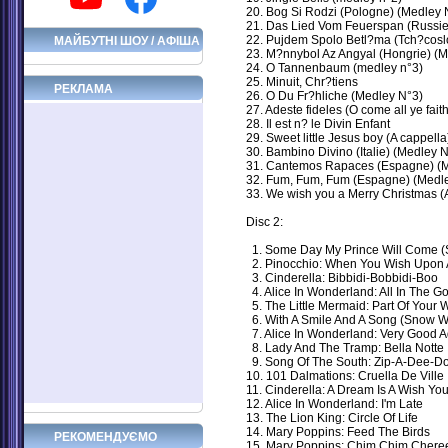
20. Bog Si Rodzi (Pologne) (Medley 
21. Das Lied Vom Feuerspan (Russie
22. Pujdem Spolo Betl?ma (Tch?cosl
МАЙБУТНІ ШОУ / АФІША
23. M?nnybol Az Angyal (Hongrie) (
24. O Tannenbaum (medley n°3)
25. Minuit, Chr?tiens
РЕКЛАМА
26. O Du Fr?hliche (Medley N°3)
27. Adeste fideles (O come all ye fait
28. Il est n? le Divin Enfant
29. Sweet little Jesus boy (A cappella
30. Bambino Divino (Italie) (Medley 
31. Cantemos Rapaces (Espagne) (M
32. Fum, Fum, Fum (Espagne) (Medl
33. We wish you a Merry Christmas (
Disc 2:
1. Some Day My Prince Will Come (
2. Pinocchio: When You Wish Upon 
3. Cinderella: Bibbidi-Bobbidi-Boo
4. Alice In Wonderland: All In The G
5. The Little Mermaid: Part Of Your 
6. With A Smile And A Song (Snow W
7. Alice In Wonderland: Very Good A
8. Lady And The Tramp: Bella Notte
9. Song Of The South: Zip-A-Dee-D
10. 101 Dalmations: Cruella De Ville
11. Cinderella: A Dream Is A Wish Yo
12. Alice In Wonderland: I'm Late
13. The Lion King: Circle Of Life
14. Mary Poppins: Feed The Birds
РЕКОМЕНДУЄМО
15. Mary Poppins: Chim Chim Chere