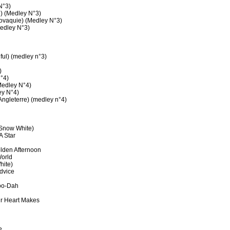
N°3)
) (Medley N°3)
ovaquie) (Medley N°3)
Medley N°3)
hful) (medley n°3)
)
N°4)
edley N°4)
ey N°4)
Angleterre) (medley n°4)
Snow White)
A Star
olden Afternoon
World
hite)
dvice
oo-Dah
ur Heart Makes
e