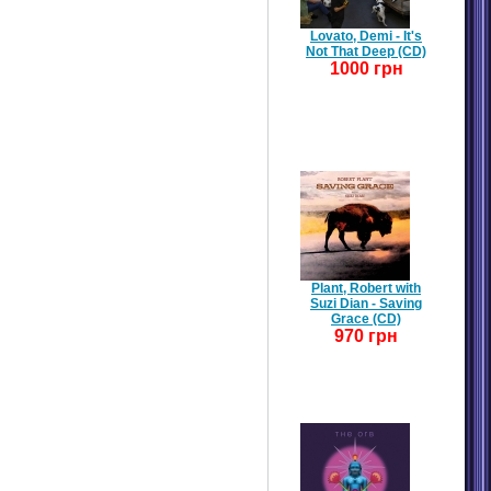
Lovato, Demi - It's
Not That Deep (CD)
1000 грн
Plant, Robert with
Suzi Dian - Saving
Grace (CD)
970 грн