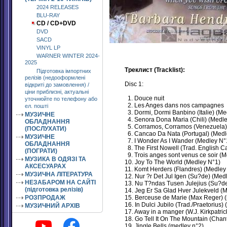
2024 RELEASES
BLU-RAY
CD / CD+DVD
DVD
SACD
VINYL LP
WARNER WINTER 2024-
2025
Треклист (Tracklist):
Підготовка імпортних
релізів (недооформлені
Disc 1:
відкриті до замовлення) /
ціни приблизні, актуальні
1. Douce nuit
уточнюйте по телефону або
2. Les Anges dans nos campagnes
ел. пошті
3. Dormi, Dormi Banbino (Italie) (Me
МУЗИЧНЕ
4. Senora Dona Maria (Chili) (Medl
ОБЛАДНАННЯ
5. Corramos, Corramos (Venezuela)
(ПОСЛУХАТИ)
6. Cancao Da Nata (Portugal) (Medl
МУЗИЧНЕ
7. I Wonder As I Wander (Medley N°
ОБЛАДНАННЯ
8. The First Nowell (Trad. English C
(ПОГРАТИ)
9. Trois anges sont venus ce soir (M
МУЗИКА В ОДЯЗІ ТА
10. Joy To The World (Medley N°1)
АКСЕСУАРАХ
11. Komt Herders (Flandres) (Medley
МУЗИЧНА ЛІТЕРАТУРА
12. Nur ?r Det Jul Igen (Su?de) (Med
НЕЗАБАРОМ НА САЙТІ
13. Nu T?ndas Tusen Julejius (Su?d
(підготовка релізів)
14. Jeg Er Sa Glad Hver Julekveld (
РОЗПРОДАЖ
15. Berceuse de Marie (Max Reger) 
16. In Dulci Jubilo (Trad./Praetorius)
МУЗИЧНИЙ АРХІВ
17. Away in a manger (W.J. Kirkpatric
18. Go Tell It On The Mountain (Chan
19. Jingle Bells (medley n°2)