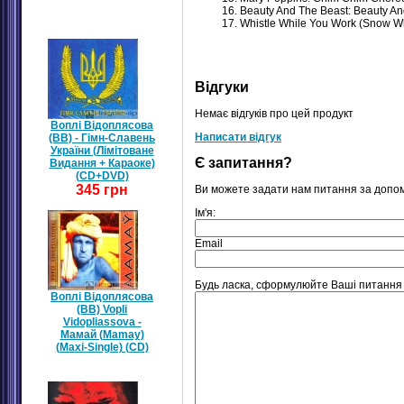
16. Beauty And The Beast: Beauty A
17. Whistle While You Work (Snow Wh
Відгуки
Немає відгуків про цей продукт
Воплі Відоплясова
Написати відгук
(ВВ) - Гімн-Славень
України (Лімітоване
Є запитання?
Видання + Караоке)
(CD+DVD)
345 грн
Ви можете задати нам питання за допо
Ім'я:
Email
Будь ласка, сформулюйте Ваші питання щ
Воплі Відоплясова
(ВВ) Vopli
Vidopliassova -
Мамай (Mamay)
(Maxi-Single) (CD)