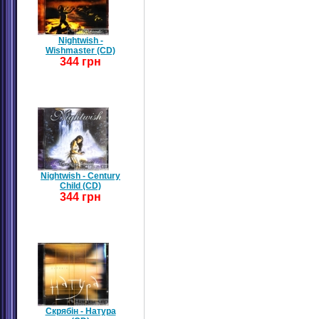
Nightwish -
Wishmaster (CD)
344 грн
Nightwish - Century
Child (CD)
344 грн
Скрябін - Натура