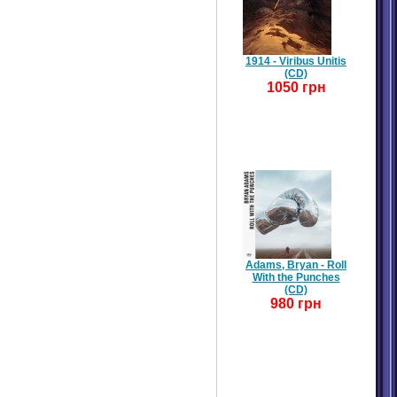
1914 - Viribus Unitis
(CD)
1050 грн
Adams, Bryan - Roll
With the Punches
(CD)
980 грн