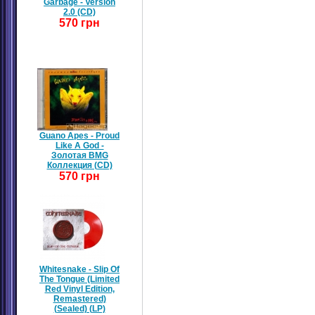
Garbage - Version
2.0 (CD)
570 грн
Guano Apes - Proud
Like A God -
Золотая BMG
Коллекция (CD)
570 грн
Whitesnake - Slip Of
The Tongue (Limited
Red Vinyl Edition,
Remastered)
(Sealed) (LP)