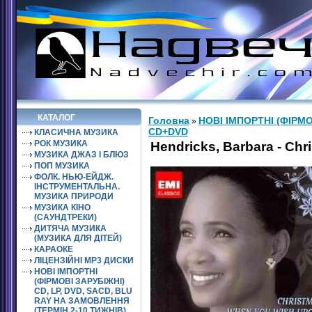
КАТАЛОГ
Головна
НОВІ ІМПОРТНІ (ФІРМО
»
CD+DVD
КЛАСИЧНА МУЗИКА
РОК МУЗИКА
Hendricks, Barbara - Ch
МУЗИКА ДЖАЗ І БЛЮЗ
ПОП МУЗИКА
ФОЛК. НЬЮ-ЕЙДЖ.
ІНСТРУМЕНТАЛЬНА.
МУЗИКА ПРИРОДИ
МУЗИКА КІНО
(САУНДТРЕКИ)
ДИТЯЧА МУЗИКА
(МУЗИКА ДЛЯ ДІТЕЙ)
КАРАОКЕ
ЛІЦЕНЗІЙНІ MP3 ДИСКИ
НОВІ ІМПОРТНІ
(ФІРМОВІ ЗАРУБІЖНІ)
CD, LP, DVD, SACD, BLU
RAY НА ЗАМОВЛЕННЯ
(ТЕРМІН 2-10 ТИЖНІВ)