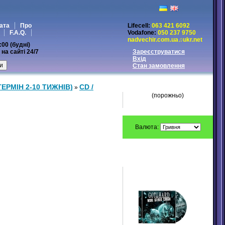
ата
Про
Lifecell:
063 421 6092
F.A.Q.
Vodafone:
050 237 9750
nadvechir.com.ua♫ukr.net
:00 (будні)
на сайті 24/7
Зареєструватися
Вхід
Стан замовлення
МІЙ КОШИК
ТЕРМІН 2-10 ТИЖНІВ)
CD /
»
(порожньо)
Валюта:
ПЕРЕДЗАМОВЛЕННЯ