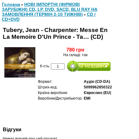
Головна
НОВІ ІМПОРТНІ (ФІРМОВІ
»
ЗАРУБІЖНІ) CD, LP, DVD, SACD, BLU RAY НА
ЗАМОВЛЕННЯ (ТЕРМІН 2-10 ТИЖНІВ)
CD /
»
CD+DVD
Tubery, Jean - Charpenter: Messe En
La Memoire D'Un Prince - Ta… (CD)
780 грн
На складі: так
К-сть:
Формат:
Аудіо (CD-DA)
Штрих-код:
5099962850322
Країна виробник:
Євросоюз (EU)
Виробник/Дистрибьютор:
EMI
Відгуки
Немає відгуків про цей продукт