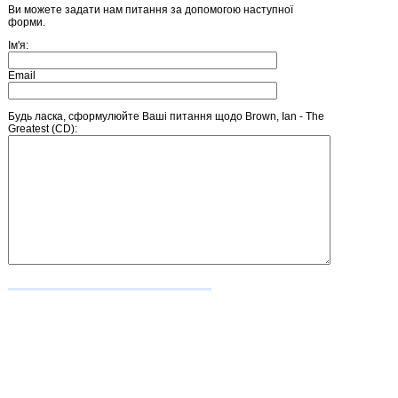
Ви можете задати нам питання за допомогою наступної
форми.
Ім'я:
Email
Будь ласка, сформулюйте Ваші питання щодо Brown, Ian - The
Greatest (CD):
Введіть число, зображене на малюнку