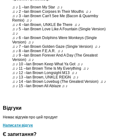
♫ ♪ 1 –Ian Brown My Star ♫ ♪
♫ ♪ 2 –Ian Brown Corpses In Their Mouths ♫ ♪
♫ ♪ 3 –Ian Brown Can't See Me (Bacon & Quarmby
Remix) ♫ ♪
♫ ♪ 4 –Ian Brown, UNKLE Be There ♫ ♪
♫ ♪ 5 –Ian Brown Love Like A Fountain (Single Version)
♫ ♪
♫ ♪ 6 –Ian Brown Dolphins Were Monkeys (Single
Version) ♫ ♪
♫ ♪ 7 –Ian Brown Golden Gaze (Single Version) ♫ ♪
♫ ♪ 8 –Ian Brown F.E.A.R. ♫ ♪
♫ ♪ 9 –Ian Brown Forever And A Day (The Greatest
Version) ♫ ♪
♫ ♪ 10 –Ian Brown Keep What Ya Got ♫ ♪
♫ ♪ 11 –Ian Brown Time Is My Everything ♫ ♪
♫ ♪ 12 –Ian Brown Longsight M13 ♫ ♪
♫ ♪ 13 –Ian Brown, UNKLE REIGN ♫ ♪
♫ ♪ 14 –Ian Brown Lovebug (The Greatest Version) ♫ ♪
♫ ♪ 15 –Ian Brown All Ablaze ♫ ♪
Відгуки
Немає відгуків про цей продукт
Написати відгук
Є запитання?