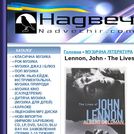
КАТАЛОГ
Головна
МУЗИЧНА ЛІТЕРАТУРА
»
КЛАСИЧНА МУЗИКА
Lennon, John - The Lives
РОК МУЗИКА
МУЗИКА ДЖАЗ І БЛЮЗ
ПОП МУЗИКА
ФОЛК. НЬЮ-ЕЙДЖ.
ІНСТРУМЕНТАЛЬНА.
МУЗИКА ПРИРОДИ
МУЗИКА КІНО
(САУНДТРЕКИ)
ДИТЯЧА МУЗИКА
(МУЗИКА ДЛЯ ДІТЕЙ)
КАРАОКЕ
ЛІЦЕНЗІЙНІ MP3 ДИСКИ
НОВІ ІМПОРТНІ
(ФІРМОВІ ЗАРУБІЖНІ)
CD, LP, DVD, SACD, BLU
RAY НА ЗАМОВЛЕННЯ
(ТЕРМІН 2-10 ТИЖНІВ)