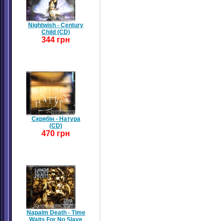
Nightwish - Century
Child (CD)
344 грн
Скрябін - Натура
(CD)
470 грн
Napalm Death - Time
Waits For No Slave