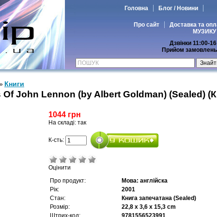
Головна
Блог / Новини
Про сайт
Доставка та опл
МУЗИКУ
Дзвінки 11:00-16
Прийом замовлень 
Книги
»
 Of John Lennon (by Albert Goldman) (Sealed) (К
1044 грн
На складі: так
К-сть:
Оцінити
Про продукт:
Мова: англійска
Рік:
2001
Стан:
Книга запечатана (Sealed)
Розмір:
22,8 x 3,6 x 15,3 cm
Штрих-код:
9781556523991