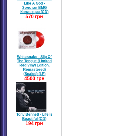
Like A God -
Золотая BMG
Коллекция (CD)
570 грн
Whitesnake - Slip Of
The Tongue (Limited
Red Vinyl Edition,
Remastered)
(Sealed) (LP)
4500 грн
Tony Bennett - Life Is
Beautiful (CD)
194 грн