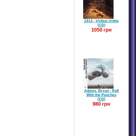
1914 - Viribus Unitis
(CD)
1050 грн
Adams, Bryan - Roll
With the Punches
(CD)
980 грн