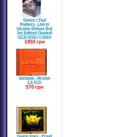
Queen + Paul
Rodgers - Live In
Ukraine (Deluxe Box
Set Edition) (Sealed)
(2CD+DVD+T-Shirt)
1950 грн
Garbage - Version
2.0 (CD)
570 грн
Guano Apes - Proud