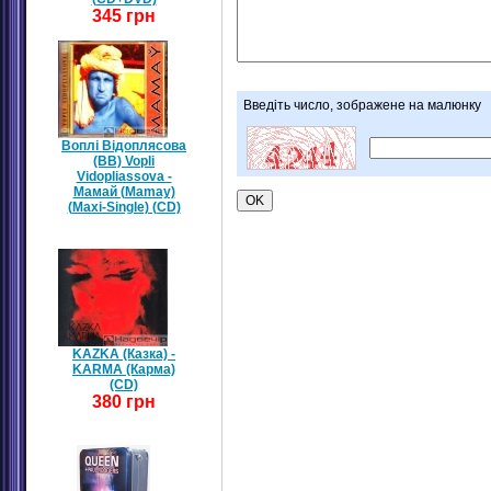
345 грн
Введіть число, зображене на малюнку
Воплі Відоплясова
(ВВ) Vopli
Vidopliassova -
Мамай (Mamay)
(Maxi-Single) (CD)
KAZKA (Казка) -
KARMA (Карма)
(CD)
380 грн