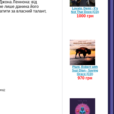
 Джона Леннона: від
 не лише данина його
Lovato, Demi - It's
атити за власний талант,
Not That Deep (CD)
1000 грн
Plant, Robert with
Suzi Dian - Saving
Grace (CD)
970 грн
га):