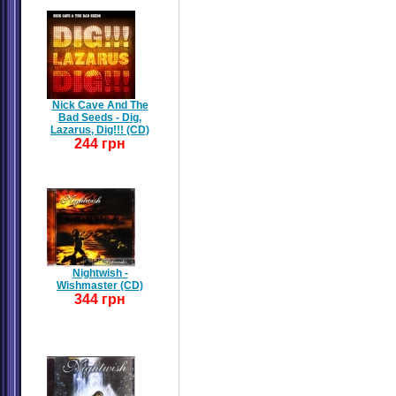
Nick Cave And The
Bad Seeds - Dig,
Lazarus, Dig!!! (CD)
244 грн
Nightwish -
Wishmaster (CD)
344 грн