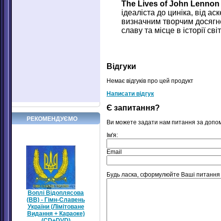
The Lives of John Lennon
ідеаліста до циніка, від 
визначним творчим досягне
славу та місце в історії сві
Відгуки
Немає відгуків про цей продукт
Написати відгук
Є запитання?
РЕКОМЕНДУЄМО
Ви можете задати нам питання за допо
Ім'я:
Email
Будь ласка, сформулюйте Ваші питання що
Воплі Відоплясова
(ВВ) - Гімн-Славень
України (Лімітоване
Видання + Караоке)
(CD+DVD)