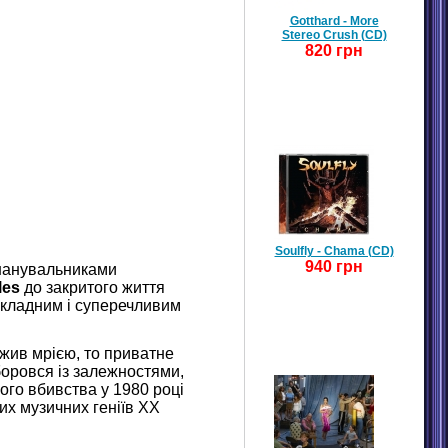
Gotthard - More
Stereo Crush (CD)
820 грн
Soulfly - Chama (CD)
940 грн
 шанувальниками
les
до закритого життя
складним і суперечливим
жив мрією, то приватне
боровся із залежностями,
го вбивства у 1980 році
их музичних геніїв ХХ