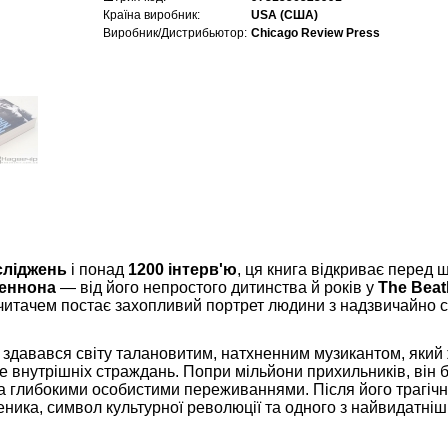
Країна виробник:
USA (США)
Виробник/Дистрибьютор:
Chicago Review Press
сліджень
і понад
1200 інтерв'ю
, ця книга відкриває перед
еннона
— від його непростого дитинства й років у
The Beat
 читачем постає захопливий портрет людини з надзвичайно 
давався світу талановитим, натхненним музикантом, який 
 внутрішніх страждань. Попри мільйони прихильників, він 
 глибокими особистими переживаннями. Після його трагічно
еника, символ культурної революції та одного з найвидатніш