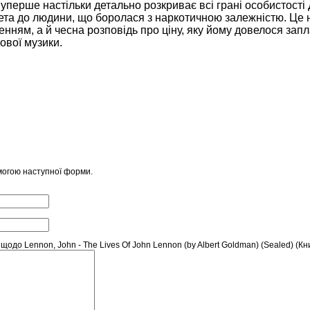
уперше настільки детально розкриває всі грані особистості
аскета до людини, що боролася з наркотичною залежністю. Це
нням, а й чесна розповідь про ціну, яку йому довелося запл
тової музики.
могою наступної форми.
до Lennon, John - The Lives Of John Lennon (by Albert Goldman) (Sealed) (Кни