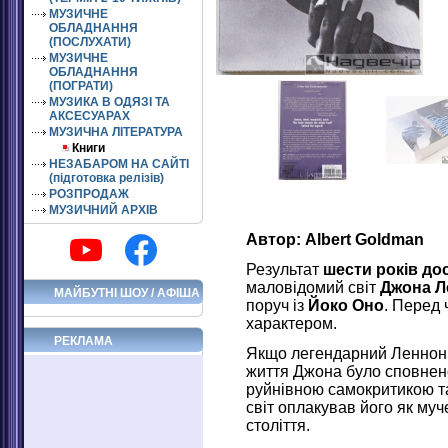
МУЗИЧНЕ
ОБЛАДНАННЯ
(ПОСЛУХАТИ)
МУЗИЧНЕ
ОБЛАДНАННЯ
(ПОГРАТИ)
МУЗИКА В ОДЯЗІ ТА
АКСЕСУАРАХ
МУЗИЧНА ЛІТЕРАТУРА
Книги
НЕЗАБАРОМ НА САЙТІ
(підготовка релізів)
РОЗПРОДАЖ
МУЗИЧНИЙ АРХІВ
Автор: Albert Goldman
Результат
шести років до
маловідомий світ
Джона Л
МАЙБУТНІ ШОУ / АФІША
поруч із
Йоко Оно
. Перед
характером.
РЕКЛАМА
Якщо легендарний Леннон з
життя Джона було сповнене
руйнівною самокритикою та
світ оплакував його як муч
століття.