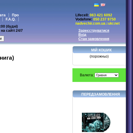
ата
Про
Lifecell:
063 421 6092
F.A.Q.
Vodafone:
050 237 9750
nadvechir.com.ua♫ukr.net
:00 (будні)
на сайті 24/7
Зареєструватися
Вхід
Стан замовлення
МІЙ КОШИК
(порожньо)
нига)
Валюта:
ПЕРЕДЗАМОВЛЕННЯ