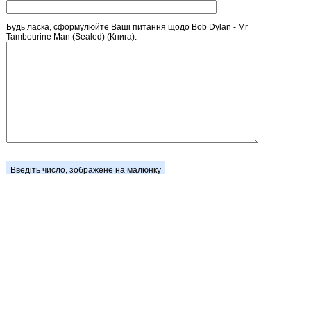
Будь ласка, сформулюйте Ваші питання щодо Bob Dylan - Mr
Tambourine Man (Sealed) (Книга):
Введіть число, зображене на малюнку
Головна
Зареєструватися
Кошик
Вхід
Прайс-лист
Зворотній зв'язок
Обмін посиланнями
Блог / Новини
Стан замовлення