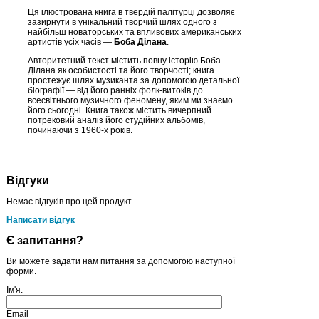
Ця ілюстрована книга в твердій палітурці дозволяє
зазирнути в унікальний творчий шлях одного з
найбільш новаторських та впливових американських
артистів усіх часів —
Боба Ділана
.
Авторитетний текст містить повну історію Боба
Ділана як особистості та його творчості; книга
простежує шлях музиканта за допомогою детальної
біографії — від його ранніх фолк-витоків до
всесвітнього музичного феномену, яким ми знаємо
його сьогодні. Книга також містить вичерпний
потрековий аналіз його студійних альбомів,
починаючи з 1960-х років.
Відгуки
Немає відгуків про цей продукт
Написати відгук
Є запитання?
Ви можете задати нам питання за допомогою наступної
форми.
Ім'я:
Email