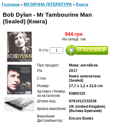
Головна
МУЗИЧНА ЛІТЕРАТУРА
Книги
»
»
Bob Dylan - Mr Tambourine Man
(Sealed) (Книга)
944 грн
На складі: так
К-сть:
Про продукт:
Мова: англійска
Рік:
2017
Книга запечатана
Стан:
(Sealed)
Розмір:
27,7 x 1,2 x 22,6 cm
Артикул / Номер
ENB0325
за каталогом:
Штрих-код:
9781912332038
UK (United Kingdom)
Країна виробник:
(Велика Британія)
Виробник/
Encore Books
Дистрибьютор: