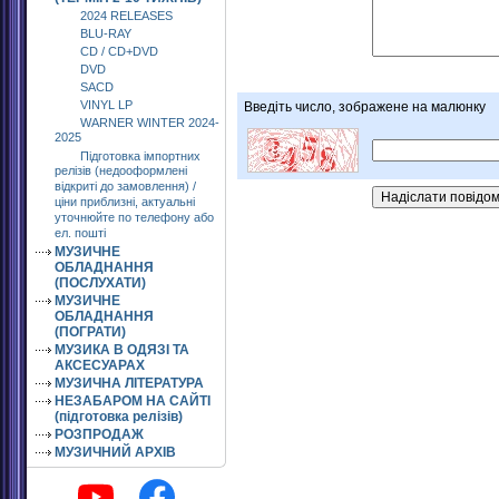
2024 RELEASES
BLU-RAY
CD / CD+DVD
DVD
SACD
VINYL LP
Введіть число, зображене на малюнку
WARNER WINTER 2024-
2025
Підготовка імпортних
релізів (недооформлені
відкриті до замовлення) /
ціни приблизні, актуальні
уточнюйте по телефону або
ел. пошті
МУЗИЧНЕ
ОБЛАДНАННЯ
(ПОСЛУХАТИ)
МУЗИЧНЕ
ОБЛАДНАННЯ
(ПОГРАТИ)
МУЗИКА В ОДЯЗІ ТА
АКСЕСУАРАХ
МУЗИЧНА ЛІТЕРАТУРА
НЕЗАБАРОМ НА САЙТІ
(підготовка релізів)
РОЗПРОДАЖ
МУЗИЧНИЙ АРХІВ