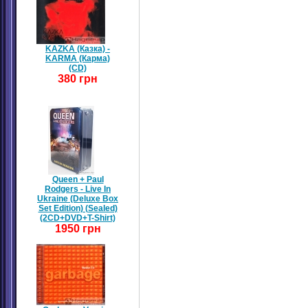
KAZKA (Казка) -
KARMA (Карма)
(CD)
380 грн
Queen + Paul
Rodgers - Live In
Ukraine (Deluxe Box
Set Edition) (Sealed)
(2CD+DVD+T-Shirt)
1950 грн