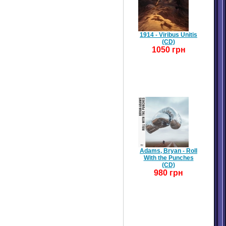
1914 - Viribus Unitis
(CD)
1050 грн
Adams, Bryan - Roll
With the Punches
(CD)
980 грн