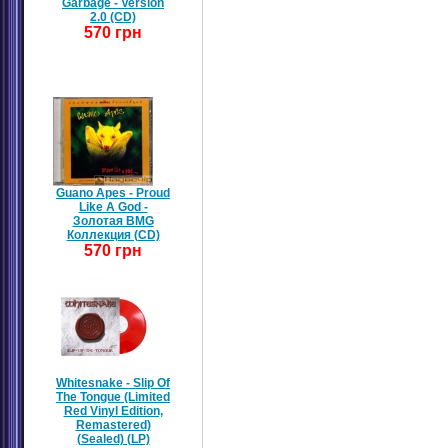
Garbage - Version
2.0 (CD)
570 грн
Guano Apes - Proud
Like A God -
Золотая BMG
Коллекция (CD)
570 грн
Whitesnake - Slip Of
The Tongue (Limited
Red Vinyl Edition,
Remastered)
(Sealed) (LP)