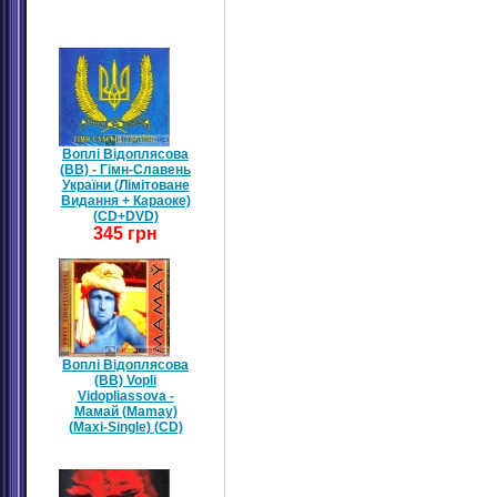
Воплі Відоплясова
(ВВ) - Гімн-Славень
України (Лімітоване
Видання + Караоке)
(CD+DVD)
345 грн
Воплі Відоплясова
(ВВ) Vopli
Vidopliassova -
Мамай (Mamay)
(Maxi-Single) (CD)