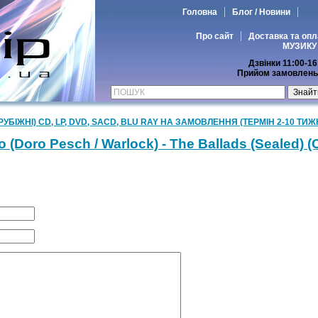
Головна
Блог / Новини
Про сайт
Доставка та опл
МУЗИКУ
Дзвінки 11:00-16
Прийом замовлень 
РУБІЖНІ) CD, LP, DVD, SACD, BLU RAY НА ЗАМОВЛЕННЯ (ТЕРМІН 2-10 ТИЖ
o (Doro Pesch / Warlock) - The Ballads (Sealed) (