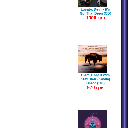
Lovato, Demi - It's
Not That Deep (CD)
1000 грн
Plant, Robert with
Suzi Dian - Saving
Grace (CD)
970 грн