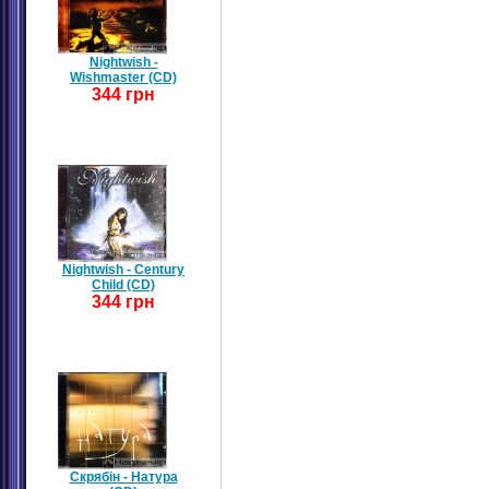
Nightwish -
Wishmaster (CD)
344 грн
Nightwish - Century
Child (CD)
344 грн
Скрябін - Натура