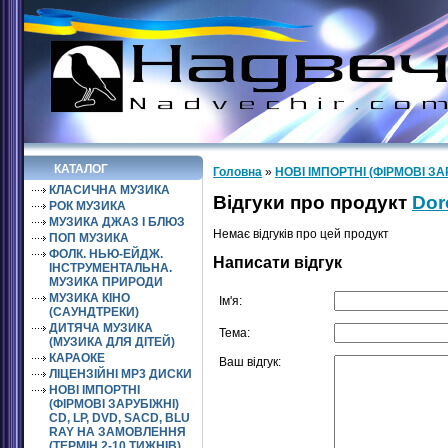
КАТАЛОГ
Головна
»
НОВІ ІМПОРТНІ (ФІРМОВІ ЗА
КЛАСИЧНА МУЗИКА
Відгуки про продукт
Dor
РОК МУЗИКА
МУЗИКА ДЖАЗ І БЛЮЗ
Немає відгуків про цей продукт
ПОП МУЗИКА
ФОЛК. НЬЮ-ЕЙДЖ.
Написати відгук
ІНСТРУМЕНТАЛЬНА.
МУЗИКА ПРИРОДИ
МУЗИКА КІНО
Ім'я:
(САУНДТРЕКИ)
ДИТЯЧА МУЗИКА
Тема:
(МУЗИКА ДЛЯ ДІТЕЙ)
КАРАОКЕ
Ваш відгук:
ЛІЦЕНЗІЙНІ MP3 ДИСКИ
НОВІ ІМПОРТНІ
(ФІРМОВІ ЗАРУБІЖНІ)
CD, LP, DVD, SACD, BLU
RAY НА ЗАМОВЛЕННЯ
(ТЕРМІН 2-10 ТИЖНІВ)