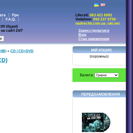
ата
Про
Lifecell:
063 421 6092
F.A.Q.
Vodafone:
050 237 9750
nadvechir.com.ua♫ukr.net
:00 (будні)
на сайті 24/7
Зареєструватися
Вхід
Стан замовлення
МІЙ КОШИК
НІВ)
»
CD / CD+DVD
(порожньо)
CD)
Валюта:
ПЕРЕДЗАМОВЛЕННЯ