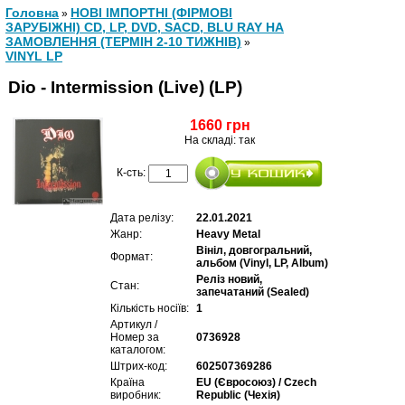
Головна
НОВІ ІМПОРТНІ (ФІРМОВІ
»
ЗАРУБІЖНІ) CD, LP, DVD, SACD, BLU RAY НА
ЗАМОВЛЕННЯ (ТЕРМІН 2-10 ТИЖНІВ)
»
VINYL LP
Dio - Intermission (Live) (LP)
1660 грн
На складі: так
К-сть:
Дата релізу:
22.01.2021
Жанр:
Heavy Metal
Вініл, довгогральний,
Формат:
альбом (Vinyl, LP, Album)
Реліз новий,
Стан:
запечатаний (Sealed)
Кількість носіїв:
1
Артикул /
Номер за
0736928
каталогом:
Штрих-код:
602507369286
Країна
EU (Євросоюз) / Czech
виробник:
Republic (Чехія)