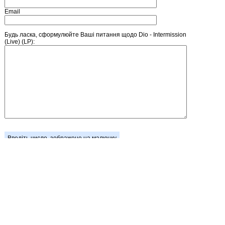
Email
Будь ласка, сформулюйте Ваші питання щодо Dio - Intermission
(Live) (LP):
Введіть число, зображене на малюнку
Головна
Зареєструватися
Кошик
Вхід
Прайс-лист
Зворотній зв'язок