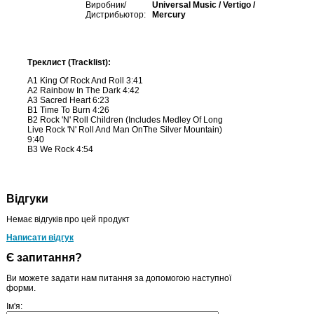
Виробник/
Universal Music / Vertigo /
Дистрибьютор:
Mercury
Треклист (Tracklist):
A1 King Of Rock And Roll 3:41
A2 Rainbow In The Dark 4:42
A3 Sacred Heart 6:23
B1 Time To Burn 4:26
B2 Rock 'N' Roll Children (Includes Medley Of Long
Live Rock 'N' Roll And Man OnThe Silver Mountain)
9:40
B3 We Rock 4:54
Відгуки
Немає відгуків про цей продукт
Написати відгук
Є запитання?
Ви можете задати нам питання за допомогою наступної
форми.
Ім'я: