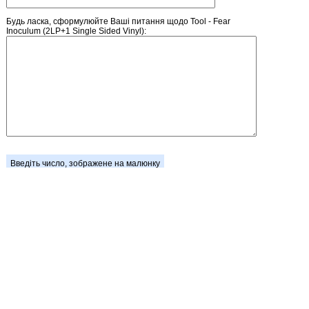
Будь ласка, сформулюйте Ваші питання щодо Tool - Fear
Inoculum (2LP+1 Single Sided Vinyl):
Введіть число, зображене на малюнку
Головна
Зареєструватися
Кошик
Вхід
Прайс-лист
Зворотній зв'язок
Обмін посиланнями
Блог / Новини
Стан замовлення