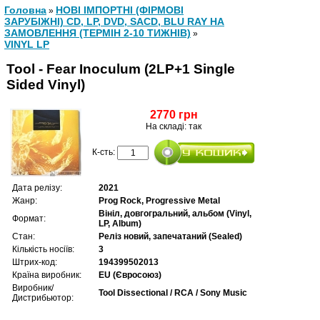
Головна
НОВІ ІМПОРТНІ (ФІРМОВІ
»
ЗАРУБІЖНІ) CD, LP, DVD, SACD, BLU RAY НА
ЗАМОВЛЕННЯ (ТЕРМІН 2-10 ТИЖНІВ)
»
VINYL LP
Tool - Fear Inoculum (2LP+1 Single
Sided Vinyl)
2770 грн
На складі: так
К-сть:
Дата релізу:
2021
Жанр:
Prog Rock, Progressive Metal
Вініл, довгогральний, альбом (Vinyl,
Формат:
LP, Album)
Стан:
Реліз новий, запечатаний (Sealed)
Кількість носіїв:
3
Штрих-код:
194399502013
Країна виробник:
EU (Євросоюз)
Виробник/
Tool Dissectional / RCA / Sony Music
Дистрибьютор: