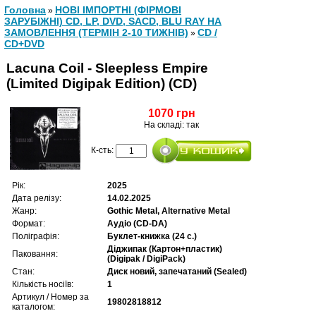
Головна
НОВІ ІМПОРТНІ (ФІРМОВІ
»
ЗАРУБІЖНІ) CD, LP, DVD, SACD, BLU RAY НА
ЗАМОВЛЕННЯ (ТЕРМІН 2-10 ТИЖНІВ)
CD /
»
CD+DVD
Lacuna Coil - Sleepless Empire
(Limited Digipak Edition) (CD)
1070 грн
На складі: так
К-сть:
Рік:
2025
Дата релізу:
14.02.2025
Жанр:
Gothic Metal, Alternative Metal
Формат:
Аудіо (CD-DA)
Поліграфія:
Буклет-книжка (24 с.)
Діджипак (Картон+пластик)
Паковання:
(Digipak / DigiPack)
Стан:
Диск новий, запечатаний (Sealed)
Кількість носіїв:
1
Артикул / Номер за
19802818812
каталогом: