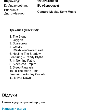
Штрих-код:
198028188128
Країна виробник:
EU (Євросоюз)
Виробник/
Century Media / Sony Music
Дистрибьютор:
Треклист (Tracklist):
1. The Siege
2. Oxygen
3. Scarecrow
4. Gravity
5. I Wish You Were Dead
6. Hosting The Shadow
Featuring – Randy Blythe
7. In Nomine Patris
8. Sleepless Empire
9. Sleep Paralysis
10. In The Mean Time
Featuring – Ashley Costello
11. Never Dawn
Відгуки
Немає відгуків про цей продукт
Написати відгук