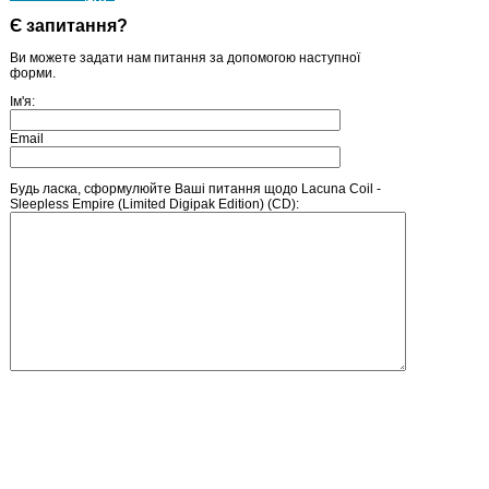
Є запитання?
Ви можете задати нам питання за допомогою наступної
форми.
Ім'я:
Email
Будь ласка, сформулюйте Ваші питання щодо Lacuna Coil -
Sleepless Empire (Limited Digipak Edition) (CD):
Введіть число, зображене на малюнку