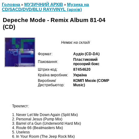
Головна
МУЗИЧНИЙ АРХІВ
Музика на
»
»
CD/SACD/DVD/BLU RAY/VINYL (архів)
Depeche Mode - Remix Album 81-04
(CD)
Немає на складі
Формат:
Аудіо (CD-DA)
Пластиковий
Паковання:
прозорий бокс
Штрих-код:
87454620
Країна виробник:
Україна
Виробник/
КОМП Мюзік (COMP
Дистрибьютор:
Music)
Треклист:
1. Never Let Me Down Again (Split Mix)
2. Personal Jesus (Pump Mix)
3. Barrel of a Gun (Underworld Hard Mix)
4. Route 66 (Beatmasters Mix)
5. Useless
6. In Your Room (The Jeep Rock Mix)