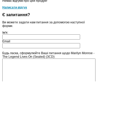
Немає відгуків про цей продукт
Написати відгук
Є запитання?
Ви можете задати нам питання за допомогою наступної
форми.
Ім'я:
Email
Будь ласка, сформулюйте Ваші питання щодо Marilyn Monroe -
The Legend Lives On (Sealed) (3CD):
Введіть число, зображене на малюнку