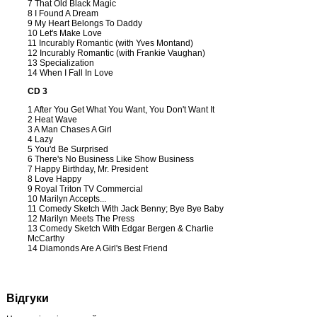
7 That Old Black Magic
8 I Found A Dream
9 My Heart Belongs To Daddy
10 Let's Make Love
11 Incurably Romantic (with Yves Montand)
12 Incurably Romantic (with Frankie Vaughan)
13 Specialization
14 When I Fall In Love
CD 3
1 After You Get What You Want, You Don't Want It
2 Heat Wave
3 A Man Chases A Girl
4 Lazy
5 You'd Be Surprised
6 There's No Business Like Show Business
7 Happy Birthday, Mr. President
8 Love Happy
9 Royal Triton TV Commercial
10 Marilyn Accepts...
11 Comedy Sketch With Jack Benny; Bye Bye Baby
12 Marilyn Meets The Press
13 Comedy Sketch With Edgar Bergen & Charlie
McCarthy
14 Diamonds Are A Girl's Best Friend
Відгуки