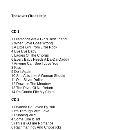
Треклист (Tracklist):
CD 1
1 Diamonds Are A Girl's Best Friend
2 When Love Goes Wrong
3 A Little Girl From Little Rock
4 Bye Bye Baby
5 Ladies Of The Chorus
6 Every Baby Needs A Da-Da-Daddy
7 Anyone Can See I Love You
8 Kiss
9 Do It Again
10 She Acts Like A Woman Should
11 One Silver Dollar
12 Down In The Meadow
13 The River Of No Return
14 I'm Gonna File My Claim
CD 2
1 I Wanna Be Loved By You
2 I'm Through With Love
3 Running Wild
4 Some Like It Hot
5 (This is) A Fine Romance
6 Rachmaninov And Chopsticks