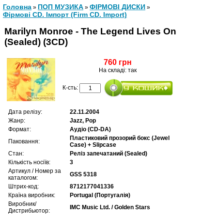
Головна
ПОП МУЗИКА
ФІРМОВІ ДИСКИ
»
»
»
Фірмові CD. Імпорт (Firm CD. Import)
Marilyn Monroe - The Legend Lives On
(Sealed) (3CD)
760 грн
На складі: так
К-сть:
Дата релізу:
22.11.2004
Жанр:
Jazz, Pop
Формат:
Аудіо (CD-DA)
Пластиковий прозорий бокс (Jewel
Паковання:
Case) + Slipcase
Стан:
Реліз запечатаний (Sealed)
Кількість носіїв:
3
Артикул / Номер за
GSS 5318
каталогом:
Штрих-код:
8712177041336
Країна виробник:
Portugal (Португалія)
Виробник/
IMC Music Ltd. / Golden Stars
Дистрибьютор: