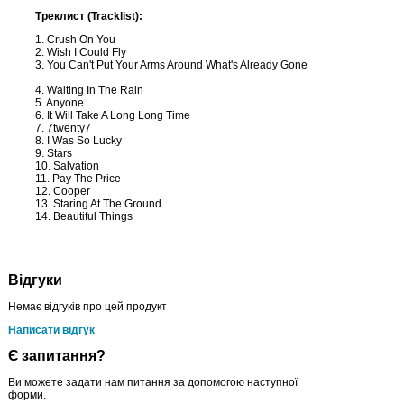
Треклист (Tracklist):
1. Crush On You
2. Wish I Could Fly
3. You Can't Put Your Arms Around What's Already Gone
4. Waiting In The Rain
5. Anyone
6. It Will Take A Long Long Time
7. 7twenty7
8. I Was So Lucky
9. Stars
10. Salvation
11. Pay The Price
12. Cooper
13. Staring At The Ground
14. Beautiful Things
Відгуки
Немає відгуків про цей продукт
Написати відгук
Є запитання?
Ви можете задати нам питання за допомогою наступної
форми.