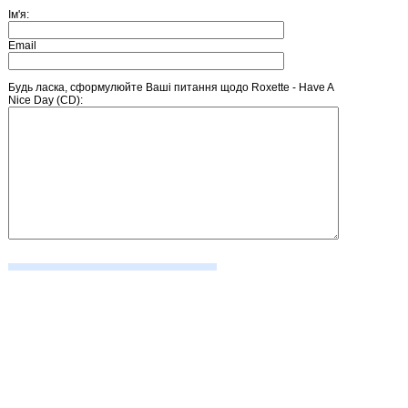
Ім'я:
Email
Будь ласка, сформулюйте Ваші питання щодо Roxette - Have A
Nice Day (CD):
Введіть число, зображене на малюнку