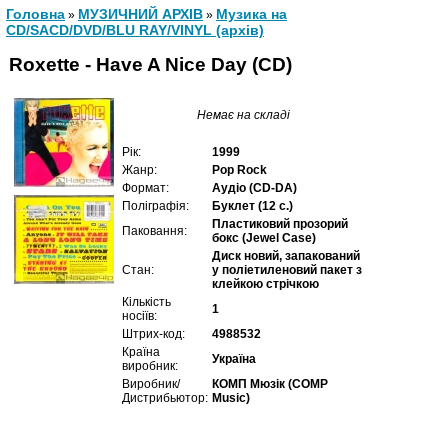
Головна
МУЗИЧНИЙ АРХІВ
Музика на
»
»
CD/SACD/DVD/BLU RAY/VINYL (архів)
Roxette - Have A Nice Day (CD)
Немає на складі
Рік:
1999
Жанр:
Pop Rock
Формат:
Аудіо (CD-DA)
Поліграфія:
Буклет (12 с.)
Пластиковий прозорий
Паковання:
бокс (Jewel Case)
Диск новий, запакований
Стан:
у поліетиленовий пакет з
клейкою стрічкою
Кількість
1
носіїв:
Штрих-код:
4988532
Країна
Україна
виробник:
Виробник/
КОМП Мюзік (COMP
Дистрибьютор:
Music)