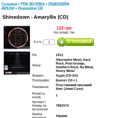
Головна
РОК МУЗИКА
ЛІЦЕНЗІЙНІ
»
»
ДИСКИ
Ліцензійні СD
»
Shinedown - Amaryllis (CD)
122 грн
На складі: так
К-сть:
Рік:
2012
Alternative Metal, Hard
Rock, Post-Grunge,
Жанр:
Southern Rock, Nu Metal,
Heavy Metal
Формат:
Аудіо (CD-DA)
Поліграфія:
Буклет (10 с.)
Пластиковий прозорий
Паковання:
бокс (Jewel Case)
Кількість
1
носіїв:
Артикул /
Номер за
7882574
каталогом:
Країна
Україна
виробник: