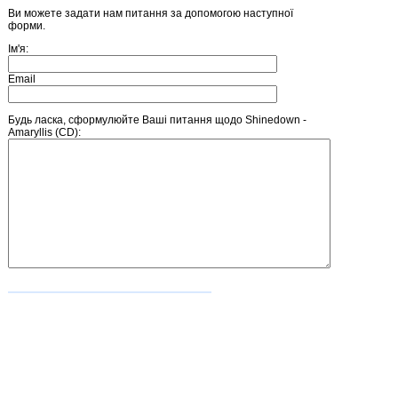
Ви можете задати нам питання за допомогою наступної
форми.
Ім'я:
Email
Будь ласка, сформулюйте Ваші питання щодо Shinedown -
Amaryllis (CD):
Введіть число, зображене на малюнку