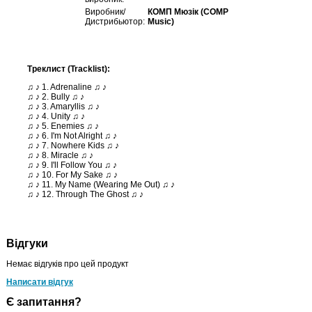
Виробник/
КОМП Мюзік (COMP
Дистрибьютор:
Music)
Треклист (Tracklist):
♫ ♪ 1. Adrenaline ♫ ♪
♫ ♪ 2. Bully ♫ ♪
♫ ♪ 3. Amaryllis ♫ ♪
♫ ♪ 4. Unity ♫ ♪
♫ ♪ 5. Enemies ♫ ♪
♫ ♪ 6. I'm Not Alright ♫ ♪
♫ ♪ 7. Nowhere Kids ♫ ♪
♫ ♪ 8. Miracle ♫ ♪
♫ ♪ 9. I'll Follow You ♫ ♪
♫ ♪ 10. For My Sake ♫ ♪
♫ ♪ 11. My Name (Wearing Me Out) ♫ ♪
♫ ♪ 12. Through The Ghost ♫ ♪
Відгуки
Немає відгуків про цей продукт
Написати відгук
Є запитання?