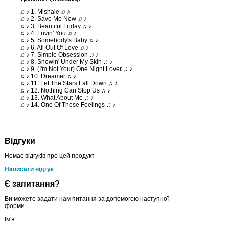
♫ ♪ 1. Mishale ♫ ♪
♫ ♪ 2. Save Me Now ♫ ♪
♫ ♪ 3. Beautiful Friday ♫ ♪
♫ ♪ 4. Lovin' You ♫ ♪
♫ ♪ 5. Somebody's Baby ♫ ♪
♫ ♪ 6. All Out Of Love ♫ ♪
♫ ♪ 7. Simple Obsession ♫ ♪
♫ ♪ 8. Snowin' Under My Skin ♫ ♪
♫ ♪ 9. (I'm Not Your) One Night Lover ♫ ♪
♫ ♪ 10. Dreamer ♫ ♪
♫ ♪ 11. Let The Stars Fall Down ♫ ♪
♫ ♪ 12. Nothing Can Stop Us ♫ ♪
♫ ♪ 13. What About Me ♫ ♪
♫ ♪ 14. One Of These Feelings ♫ ♪
Відгуки
Немає відгуків про цей продукт
Написати відгук
Є запитання?
Ви можете задати нам питання за допомогою наступної
форми.
Ім'я: