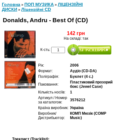
Головна
ПОП МУЗИКА
ЛІЦЕНЗІЙНІ
»
»
ДИСКИ
Ліцензійні СD
»
Donalds, Andru - Best Of (CD)
142 грн
На складі: так
К-сть:
Рік:
2006
Формат:
Аудіо (CD-DA)
Поліграфія:
Буклет (4 с.)
Пластиковий прозорий
Паковання:
бокс (Jewel Case)
Кількість носіїв:
1
Артикул / Номер
3576212
за каталогом:
Країна виробник:
Україна
Виробник/
КОМП Мюзік (COMP
Дистрибьютор:
Music)
Треклист (Tracklist):