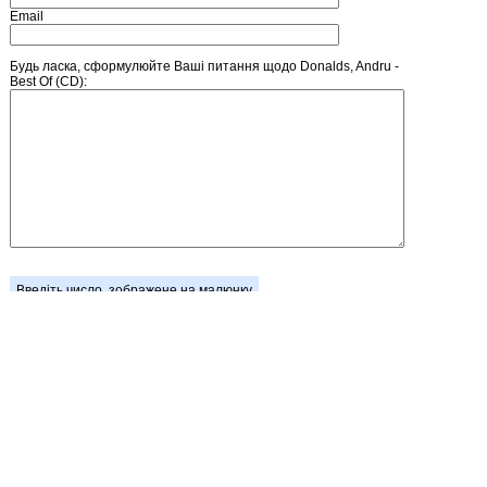
Email
Будь ласка, сформулюйте Ваші питання щодо Donalds, Andru -
Best Of (CD):
Введіть число, зображене на малюнку
Головна
Зареєструватися
Кошик
Вхід
Прайс-лист
Зворотній зв'язок