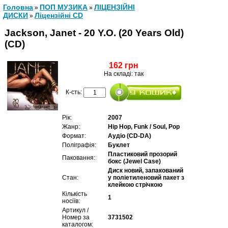
Головна
ПОП МУЗИКА
ЛІЦЕНЗІЙНІ
»
»
ДИСКИ
Ліцензійні СD
»
Jackson, Janet - 20 Y.O. (20 Years Old)
(CD)
162 грн
На складі: так
К-сть:
Рік:
2007
Жанр:
Hip Hop, Funk / Soul, Pop
Формат:
Аудіо (CD-DA)
Поліграфія:
Буклет
Пластиковий прозорий
Паковання:
бокс (Jewel Case)
Диск новий, запакований
Стан:
у поліетиленовий пакет з
клейкою стрічкою
Кількість
1
носіїв:
Артикул /
Номер за
3731502
каталогом: