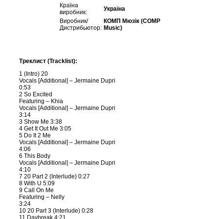
Країна
Україна
виробник:
Виробник/
КОМП Мюзік (COMP
Дистрибьютор:
Music)
Треклист (Tracklist):
1 (Intro) 20
Vocals [Additional] – Jermaine Dupri
0:53
2 So Excited
Featuring – Khia
Vocals [Additional] – Jermaine Dupri
3:14
3 Show Me 3:38
4 Get It Out Me 3:05
5 Do It 2 Me
Vocals [Additional] – Jermaine Dupri
4:06
6 This Body
Vocals [Additional] – Jermaine Dupri
4:10
7 20 Part 2 (Interlude) 0:27
8 With U 5:09
9 Call On Me
Featuring – Nelly
3:24
10 20 Part 3 (Interlude) 0:28
11 Daybreak 4:21