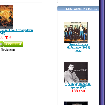
БЕСТСЕЛЕРИ / ТОП 10
risiun - Live Armageddon
DVD)
00 грн
Океан Ельзи -
Найкраще (2018)
Порівняти
(2CD)
Яремчук, Назарій -
Краще (CD)
188 грн