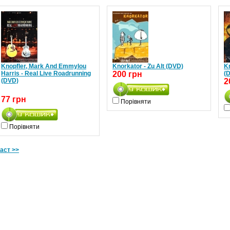
Knopfler, Mark And Emmylou
Knorkator - Zu Alt (DVD)
K
Harris - Real Live Roadrunning
200 грн
(
(DVD)
2
77 грн
Порівняти
Порівняти
аст >>