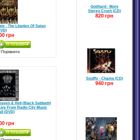
Gotthard - More
Stereo Crush (CD)
820 грн
te - The Litanies Of Satan
DVD)
00 грн
Порівняти
Soulfly - Chama (CD)
940 грн
eaven & Hell (Black Sabbath)
Live From Radio City Music
ll (DVD)
00 грн