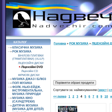
КАТАЛОГ
Головна
»
РОК МУЗИКА
»
ЛІЦЕНЗІЙНІ 
КЛАСИЧНА МУЗИКА
РОК МУЗИКА
ВІНІЛОВІ ПЛАТІВКИ
(ГРАМПЛАТІВКИ) (VL/LP)
ЛІЦЕНЗІЙНІ ДИСКИ
Ліцензійні DVD
Ліцензійні СD
ФІРМОВІ ДИСКИ
МУЗИКА ДЖАЗ І БЛЮЗ
ПОП МУЗИКА
ФОЛК. НЬЮ-ЕЙДЖ.
Сортувати за: найменуванням (
зрост
|
с
ІНСТРУМЕНТАЛЬНА.
МУЗИКА ПРИРОДИ
<< попер
1
2
3
4
5
6
7
8
9
10
н
МУЗИКА КІНО
(САУНДТРЕКИ)
ДИТЯЧА МУЗИКА
(МУЗИКА ДЛЯ ДІТЕЙ)