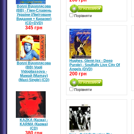
Воплі Відоплясова
(ВВ) - Гімн-Славень
України (Лімітоване
Порівняти
Видання + Караоке)
(CD+DVD)
345 грн
Hughes, Glenn (ex - Deep
Воплі Відоплясова
Purple) - Soulfully Live City Of
(ВВ) Vopli
Angels (DVD)
Vidopliassova -
200 грн
Мамай (Mamay)
(Maxi-Single) (CD)
Порівняти
KAZKA (Казка) -
KARMA (Карма)
(CD)
380 грн