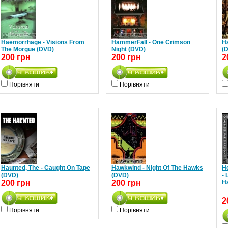
Haemorrhage - Visions From
HammerFall - One Crimson
Ha
The Morgue (DVD)
Night (DVD)
(
200 грн
200 грн
2
Порівняти
Порівняти
Haunted, The - Caught On Tape
Hawkwind - Night Of The Hawks
H
(DVD)
(DVD)
- 
200 грн
200 грн
Ha
2
Порівняти
Порівняти