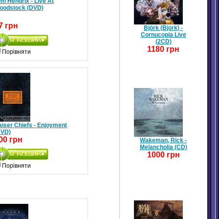
mi Hendrix - Live At
oodstock (DVD)
7 грн
Björk (Bjork) -
Cornucopia Live
(2CD)
1180 грн
Порівняти
iser Chiefs - Enjoyment
DVD)
00 грн
Wakeman, Rick -
Melancholia (CD)
1000 грн
Порівняти