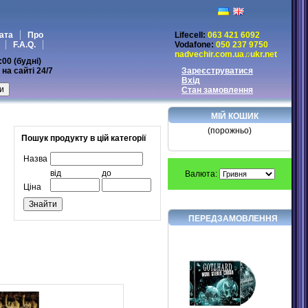
ата
Про
Lifecell:
063 421 6092
F.A.Q.
Vodafone:
050 237 9750
nadvechir.com.ua♫ukr.net
:00 (будні)
на сайті 24/7
Зареєструватися
Вхід
Стан замовлення
МІЙ КОШИК
(порожньо)
Пошук продукту в цій категорії
Назва
від
до
Валюта:
Ціна
ПЕРЕДЗАМОВЛЕННЯ