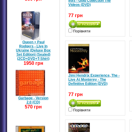
Inxs - Gold Collection The
Videos (DVD)
77 грн
Порівняти
Queen + Paul
Rodgers - Live In
Ukraine (Deluxe Box
Set Edition) (Sealed)
(2CD+DVD+T-Shirt)
1950 грн
Jimi Hendrix Experience, The -
Live At Monterey - The
Definitive Edition (DVD)
77 грн
Garbage - Version
2.0 (CD)
570 грн
Порівняти