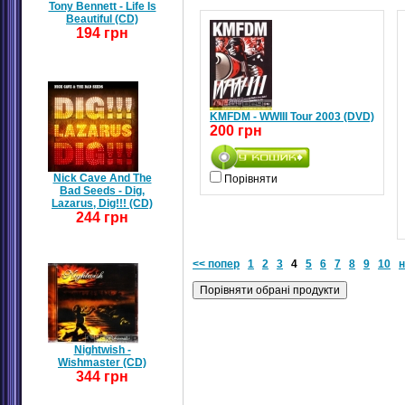
Tony Bennett - Life Is
Beautiful (CD)
194 грн
KMFDM - WWIII Tour 2003 (DVD)
200 грн
Nick Cave And The
Порівняти
Bad Seeds - Dig,
Lazarus, Dig!!! (CD)
244 грн
<< попер
1
2
3
4
5
6
7
8
9
10
н
Nightwish -
Wishmaster (CD)
344 грн