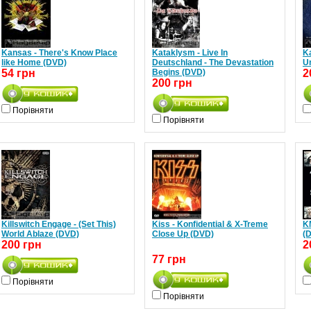
Kansas - There's Know Place
Kataklysm - Live In
Ka
like Home (DVD)
Deutschland - The Devastation
U
54 грн
Begins (DVD)
2
200 грн
Порівняти
Порівняти
Killswitch Engage - (Set This)
Kiss - Konfidential & X-Treme
K
World Ablaze (DVD)
Close Up (DVD)
(
200 грн
2
77 грн
Порівняти
Порівняти