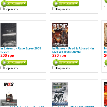
Порівняти
Порівняти
In Extremo - Raue Spree 2005
In Flames - Used & Abused - In
In
(DVD)
Live We Trust (2DVD)
In
200 грн
230 грн
2
Порівняти
Порівняти