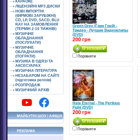
КАРАОКЕ
ЛІЦЕНЗІЙНІ MP3 ДИСКИ
НОВІ ІМПОРТНІ
(ФІРМОВІ ЗАРУБІЖНІ)
CD, LP, DVD, SACD, BLU
RAY НА ЗАМОВЛЕННЯ
Green Grey (Грин Грей) -
(ТЕРМІН 2-10 ТИЖНІВ)
Тридео - Лучшие Видеоклипы
МУЗИЧНЕ
(DVD)
ОБЛАДНАННЯ
200 грн
(ПОСЛУХАТИ)
МУЗИЧНЕ
ОБЛАДНАННЯ
(ПОГРАТИ)
Порівняти
МУЗИКА В ОДЯЗІ ТА
АКСЕСУАРАХ
МУЗИЧНА ЛІТЕРАТУРА
НЕЗАБАРОМ НА САЙТІ
(підготовка релізів)
РОЗПРОДАЖ
МУЗИЧНИЙ АРХІВ
Hate Eternal - The Perilous
Fight (DVD)
200 грн
МАЙБУТНІ ШОУ / АФІША
Порівняти
РЕКЛАМА