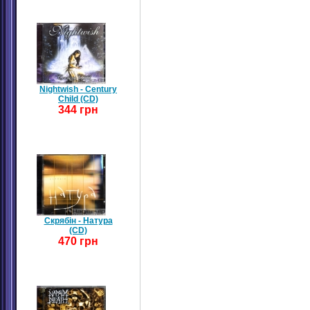
Nightwish - Century
Child (CD)
344 грн
Скрябін - Натура
(CD)
470 грн