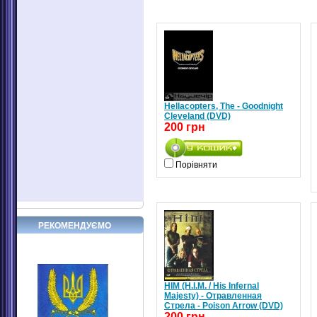
Hellacopters, The - Goodnight
Cleveland (DVD)
200 грн
Порівняти
РЕКОМЕНДУЄМО
HIM (H.I.M. / His Infernal
Majesty) - Отравленная
Стрела - Poison Arrow (DVD)
200 грн