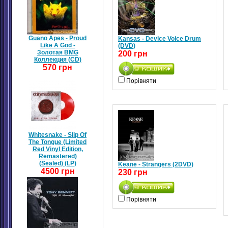
Guano Apes - Proud
Kansas - Device Voice Drum
Like A God -
(DVD)
Золотая BMG
200 грн
Коллекция (CD)
570 грн
Порівняти
Whitesnake - Slip Of
The Tongue (Limited
Red Vinyl Edition,
Remastered)
(Sealed) (LP)
Keane - Strangers (2DVD)
4500 грн
230 грн
Порівняти