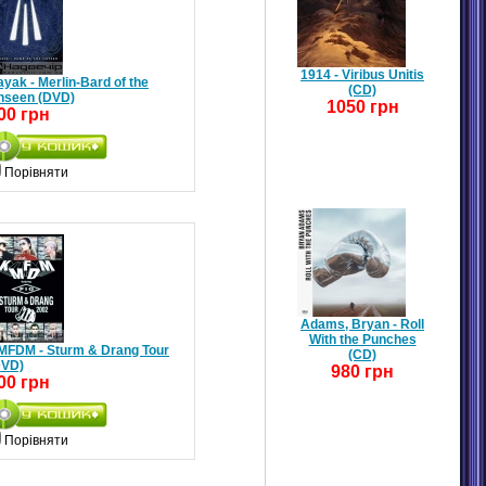
1914 - Viribus Unitis
yak - Merlin-Bard of the
(CD)
nseen (DVD)
1050 грн
00 грн
Порівняти
Adams, Bryan - Roll
With the Punches
MFDM - Sturm & Drang Tour
(CD)
DVD)
980 грн
00 грн
Порівняти