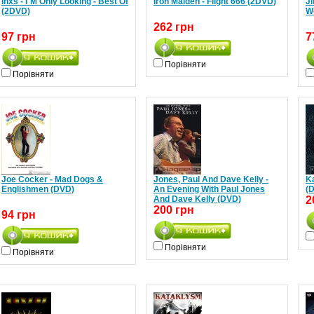
Inxs - I`M Only Looking - Best Of
Iron Maiden - Flight 666 (2DVD)
Ji
(2DVD)
W
262 грн
97 грн
7
Порівняти
Порівняти
Joe Cocker - Mad Dogs &
Jones, Paul And Dave Kelly -
Ka
Englishmen (DVD)
An Evening With Paul Jones
(
And Dave Kelly (DVD)
2
200 грн
94 грн
Порівняти
Порівняти