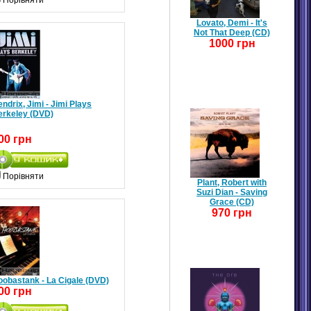
Порівняти
Lovato, Demi - It's
Not That Deep (CD)
1000 грн
ndrix, Jimi - Jimi Plays
erkeley (DVD)
00 грн
Порівняти
Plant, Robert with
Suzi Dian - Saving
Grace (CD)
970 грн
oobastank - La Cigale (DVD)
00 грн