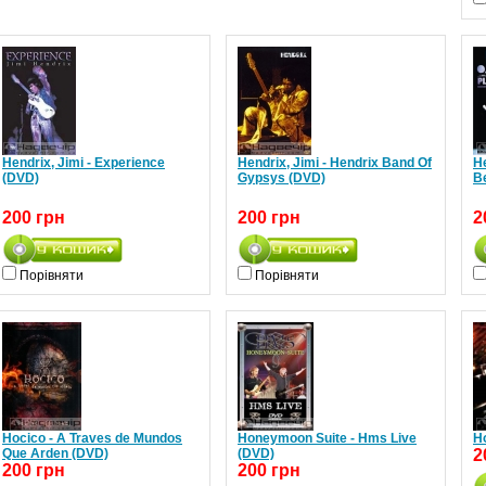
Hendrix, Jimi - Experience
Hendrix, Jimi - Hendrix Band Of
He
(DVD)
Gypsys (DVD)
B
200 грн
200 грн
2
Порівняти
Порівняти
Hocico - A Traves de Mundos
Honeymoon Suite - Hms Live
H
Que Arden (DVD)
(DVD)
2
200 грн
200 грн