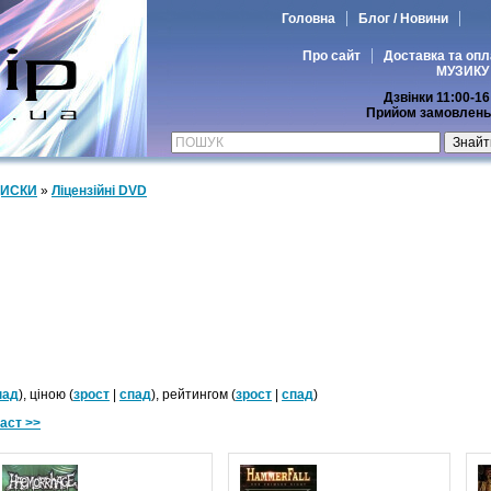
Головна
Блог / Новини
Про сайт
Доставка та опл
МУЗИКУ
Дзвінки 11:00-16
Прийом замовлень 
ДИСКИ
»
Ліцензійні DVD
пад
), ціною (
зрост
|
спад
), рейтингом (
зрост
|
спад
)
аст >>