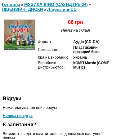
Головна
МУЗИКА КІНО (САУНДТРЕКИ)
»
»
ЛІЦЕНЗІЙНІ ДИСКИ
Ліцензійні СD
»
86 грн
Немає на складі
Формат:
Аудіо (CD-DA)
Пластиковий
Паковання:
прозорий бокс
Країна виробник:
Україна
Виробник/
КОМП Мюзік (COMP
Дистрибьютор:
Music)
Відгуки
Немає відгуків про цей продукт
Написати відгук
Є запитання?
Ви можете задати нам питання за допомогою наступної
форми.