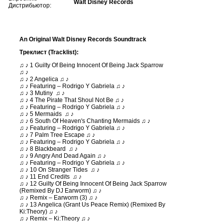
Walt Disney Records
Дистрибьютор:
An Original Walt Disney Records Soundtrack
Треклист (Tracklist):
♫ ♪ 1 Guilty Of Being Innocent Of Being Jack Sparrow
♫ ♪
♫ ♪ 2 Angelica ♫ ♪
♫ ♪ Featuring – Rodrigo Y Gabriela ♫ ♪
♫ ♪ 3 Mutiny ♫ ♪
♫ ♪ 4 The Pirate That Shoul Not Be ♫ ♪
♫ ♪ Featuring – Rodrigo Y Gabriela ♫ ♪
♫ ♪ 5 Mermaids ♫ ♪
♫ ♪ 6 South Of Heaven's Chanting Mermaids ♫ ♪
♫ ♪ Featuring – Rodrigo Y Gabriela ♫ ♪
♫ ♪ 7 Palm Tree Escape ♫ ♪
♫ ♪ Featuring – Rodrigo Y Gabriela ♫ ♪
♫ ♪ 8 Blackbeard ♫ ♪
♫ ♪ 9 Angry And Dead Again ♫ ♪
♫ ♪ Featuring – Rodrigo Y Gabriela ♫ ♪
♫ ♪ 10 On Stranger Tides ♫ ♪
♫ ♪ 11 End Credits ♫ ♪
♫ ♪ 12 Guilty Of Being Innocent Of Being Jack Sparrow
(Remixed By DJ Earworm) ♫ ♪
♫ ♪ Remix – Earworm (3) ♫ ♪
♫ ♪ 13 Angelica (Grant Us Peace Remix) (Remixed By
Ki:Theory) ♫ ♪
♫ ♪ Remix – Ki:Theory ♫ ♪