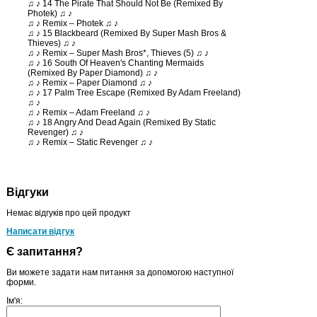
♫ ♪ 14 The Pirate That Should Not Be (Remixed By
Photek) ♫ ♪
♫ ♪ Remix – Photek ♫ ♪
♫ ♪ 15 Blackbeard (Remixed By Super Mash Bros &
Thieves) ♫ ♪
♫ ♪ Remix – Super Mash Bros*, Thieves (5) ♫ ♪
♫ ♪ 16 South Of Heaven's Chanting Mermaids
(Remixed By Paper Diamond) ♫ ♪
♫ ♪ Remix – Paper Diamond ♫ ♪
♫ ♪ 17 Palm Tree Escape (Remixed By Adam Freeland)
♫ ♪
♫ ♪ Remix – Adam Freeland ♫ ♪
♫ ♪ 18 Angry And Dead Again (Remixed By Static
Revenger) ♫ ♪
♫ ♪ Remix – Static Revenger ♫ ♪
Відгуки
Немає відгуків про цей продукт
Написати відгук
Є запитання?
Ви можете задати нам питання за допомогою наступної
форми.
Ім'я: