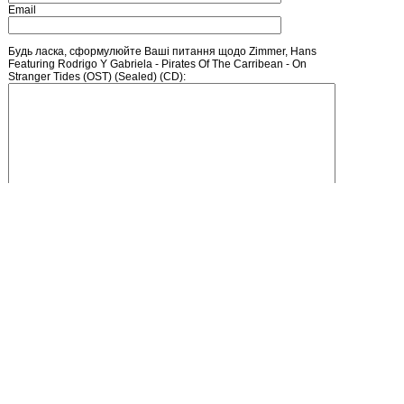
Email
Будь ласка, сформулюйте Ваші питання щодо Zimmer, Hans
Featuring Rodrigo Y Gabriela - Pirates Of The Carribean - On
Stranger Tides (OST) (Sealed) (CD):
Введіть число, зображене на малюнку
Головна
Зареєструватися
Кошик
Вхід
Прайс-лист
Зворотній зв'язок