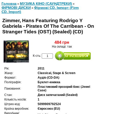
Головна
МУЗИКА КІНО (САУНДТРЕКИ)
»
»
ФІРМОВІ ДИСКИ
Фірмові CD. Імпорт (Firm
»
CD. Import)
Zimmer, Hans Featuring Rodrigo Y
Gabriela - Pirates Of The Carribean - On
Stranger Tides (OST) (Sealed) (CD)
484 грн
На складі: так
К-сть:
Рік:
2011
Жанр:
Classical, Stage & Screen
Формат:
Аудіо (CD-DA)
Поліграфія:
Буклет-книжка
Пластиковий прозорий бокс (Jewel
Паковання:
Case)
Стан:
Диск запечатаний (Sealed)
Кількість носіїв:
1
Штрих-код:
5099909792524
Країна виробник:
Євросоюз (EU)
Виробник/