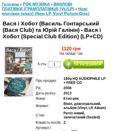
Головна
РОК МУЗИКА
ВІНІЛОВІ
»
»
ПЛАТІВКИ (ГРАМПЛАТІВКИ) (VL/LP)
Нові
»
платівки (вініл) (New LP, Vinyl Picture Disc)
Вася і Хобот (Василь Гонтарський
(Вася Club) та Юрій Галінін) - Вася і
Хобот (Special Club Edition) (LP+CD)
1120 грн
На складі: так
К-сть:
180g HQ AUDIOPHILE LP
Про продукт:
+ FREE CD
Рік:
2006
Дата релізу:
2013
Жанр:
Етно-рок
Вініл, довгогральний,
Формат:
альбом (Vinyl, LP, Album)
Реліз новий,
Стан:
запечатаний (Sealed)
Кількість носіїв:
2
Артикул /