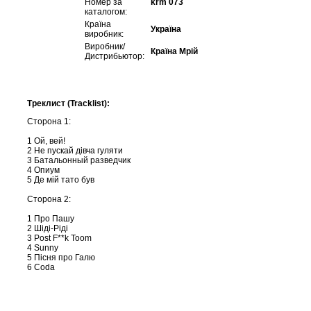
Номер за
krm 073
каталогом:
Країна
Україна
виробник:
Виробник/
Країна Мрій
Дистрибьютор:
Треклист (Tracklist):
Сторона 1:
1 Ой, вей!
2 Не пускай дівча гуляти
3 Батальонный разведчик
4 Опиум
5 Де мій тато був
Сторона 2:
1 Про Пашу
2 Шіді-Ріді
3 Post F**k Toom
4 Sunny
5 Пісня про Галю
6 Coda