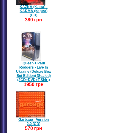
KAZKA (Казка) -
KARMA (Карма)
(CD)
380 грн
Queen + Paul
Rodgers - Live In
Ukraine (Deluxe Box
Set Edition) (Sealed)
(2CD+DVD+T-Shirt)
1950 грн
Garbage - Version
2.0 (CD)
570 грн