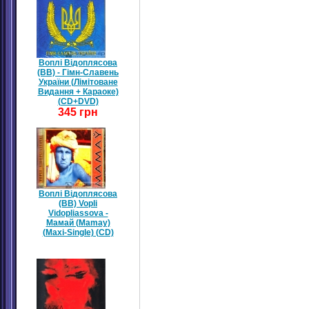
Воплі Відоплясова
(ВВ) - Гімн-Славень
України (Лімітоване
Видання + Караоке)
(CD+DVD)
345 грн
Воплі Відоплясова
(ВВ) Vopli
Vidopliassova -
Мамай (Mamay)
(Maxi-Single) (CD)