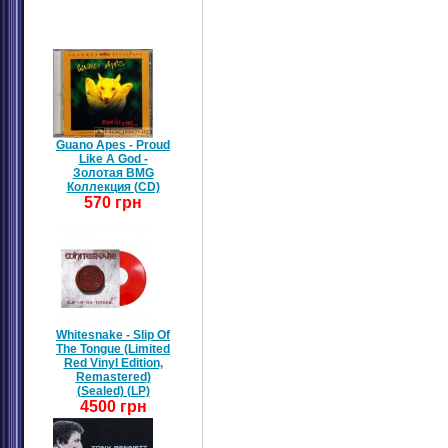
Guano Apes - Proud
Like A God -
Золотая BMG
Коллекция (CD)
570 грн
Whitesnake - Slip Of
The Tongue (Limited
Red Vinyl Edition,
Remastered)
(Sealed) (LP)
4500 грн