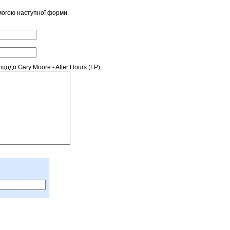
могою наступної форми.
одо Gary Moore - After Hours (LP):