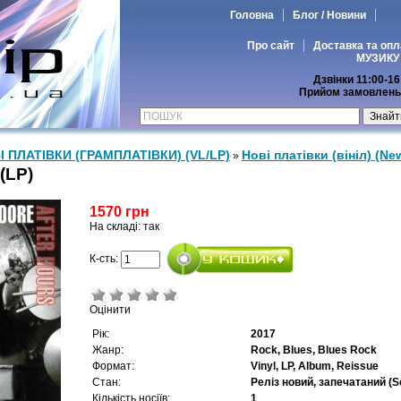
Головна
Блог / Новини
Про сайт
Доставка та опл
МУЗИКУ
Дзвінки 11:00-16
Прийом замовлень 
І ПЛАТІВКИ (ГРАМПЛАТІВКИ) (VL/LP)
Нові платівки (вініл) (New
»
(LP)
1570 грн
На складі: так
К-сть:
Оцінити
Рік:
2017
Жанр:
Rock, Blues, Blues Rock
Формат:
Vinyl, LP, Album, Reissue
Стан:
Реліз новий, запечатаний (S
Кількість носіїв:
1