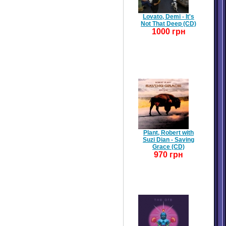
Lovato, Demi - It's
Not That Deep (CD)
1000 грн
Plant, Robert with
Suzi Dian - Saving
Grace (CD)
970 грн