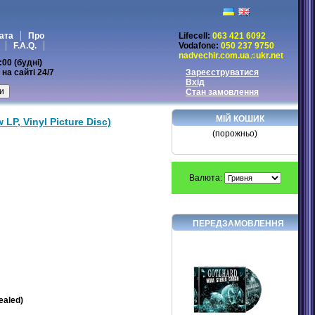
ата
Про
Lifecell:
063 421 6092
F.A.Q.
Vodafone:
050 237 9750
nadvechir.com.ua♫ukr.net
:00 (будні)
на сайті 24/7
Зареєструватися
Вхід
Стан замовлення
МІЙ КОШИК
 LP, Vinyl Picture Disc)
(порожньо)
Валюта:
ПЕРЕДЗАМОВЛЕННЯ
ealed)