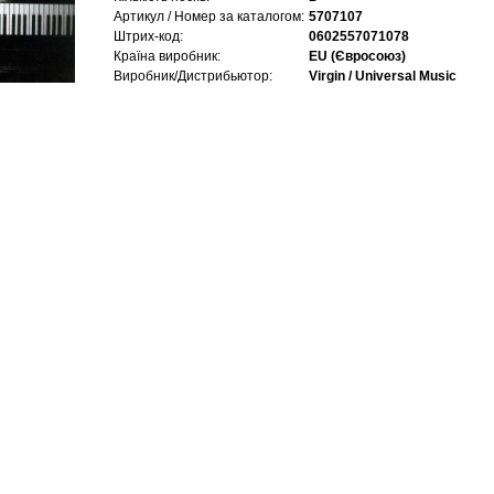
Артикул / Номер за каталогом:
5707107
Штрих-код:
0602557071078
Країна виробник:
EU (Євросоюз)
Виробник/Дистрибьютор:
Virgin / Universal Music