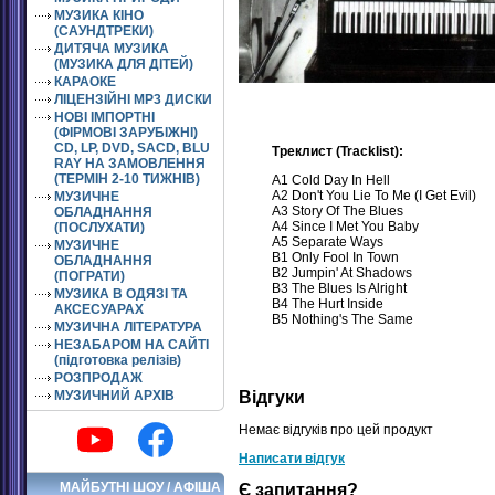
МУЗИКА КІНО
(САУНДТРЕКИ)
ДИТЯЧА МУЗИКА
(МУЗИКА ДЛЯ ДІТЕЙ)
КАРАОКЕ
ЛІЦЕНЗІЙНІ MP3 ДИСКИ
НОВІ ІМПОРТНІ
(ФІРМОВІ ЗАРУБІЖНІ)
CD, LP, DVD, SACD, BLU
Треклист (Tracklist):
RAY НА ЗАМОВЛЕННЯ
(ТЕРМІН 2-10 ТИЖНІВ)
A1 Cold Day In Hell
A2 Don't You Lie To Me (I Get Evil)
МУЗИЧНЕ
A3 Story Of The Blues
ОБЛАДНАННЯ
A4 Since I Met You Baby
(ПОСЛУХАТИ)
A5 Separate Ways
МУЗИЧНЕ
B1 Only Fool In Town
ОБЛАДНАННЯ
B2 Jumpin' At Shadows
(ПОГРАТИ)
B3 The Blues Is Alright
МУЗИКА В ОДЯЗІ ТА
B4 The Hurt Inside
АКСЕСУАРАХ
B5 Nothing's The Same
МУЗИЧНА ЛІТЕРАТУРА
НЕЗАБАРОМ НА САЙТІ
(підготовка релізів)
РОЗПРОДАЖ
Відгуки
МУЗИЧНИЙ АРХІВ
Немає відгуків про цей продукт
Написати відгук
МАЙБУТНІ ШОУ / АФІША
Є запитання?