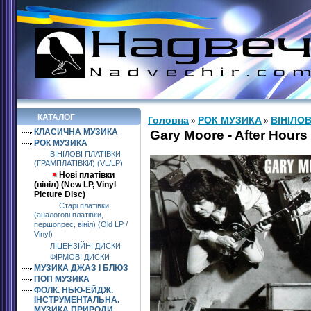
КАТАЛОГ
Головна
РОК МУЗИКА
ВІНІЛОВ
»
»
КЛАСИЧНА МУЗИКА
Gary Moore - After Hours 
РОК МУЗИКА
ВІНІЛОВІ ПЛАТІВКИ
(ГРАМПЛАТІВКИ) (VL/LP)
Нові платівки
(вініл) (New LP, Vinyl
Picture Disc)
Старі платівки
(аналогові платівки,
першопрес, вініл) (Old LP /
Vinyl)
ЛІЦЕНЗІЙНІ ДИСКИ
ФІРМОВІ ДИСКИ
МУЗИКА ДЖАЗ І БЛЮЗ
ПОП МУЗИКА
ФОЛК. НЬЮ-ЕЙДЖ.
ІНСТРУМЕНТАЛЬНА.
МУЗИКА ПРИРОДИ