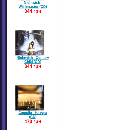
Nightwish -
Wishmaster (CD)
344 грн
Nightwish - Century
Child (CD)
344 грн
Скрябін - Натура
(CD)
470 грн