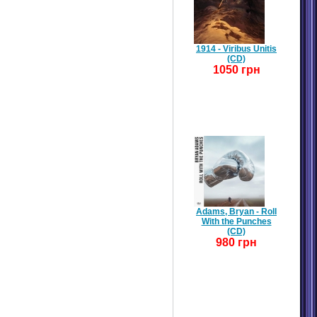
1914 - Viribus Unitis
(CD)
1050 грн
Adams, Bryan - Roll
With the Punches
(CD)
980 грн