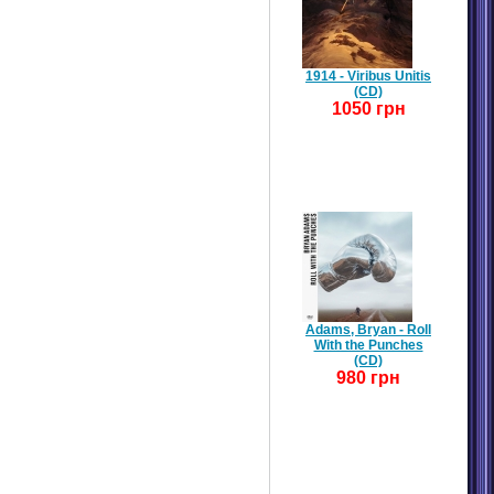
1914 - Viribus Unitis
(CD)
1050 грн
Adams, Bryan - Roll
With the Punches
(CD)
980 грн