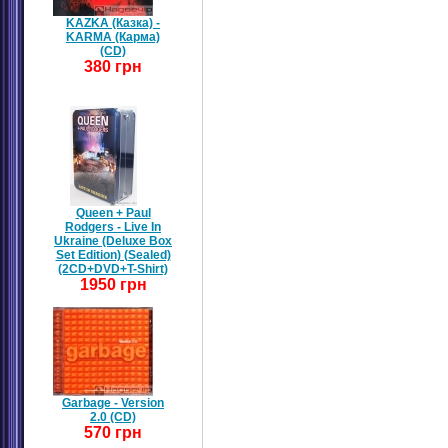
KAZKA (Казка) -
KARMA (Карма)
(CD)
380 грн
Queen + Paul
Rodgers - Live In
Ukraine (Deluxe Box
Set Edition) (Sealed)
(2CD+DVD+T-Shirt)
1950 грн
Garbage - Version
2.0 (CD)
570 грн