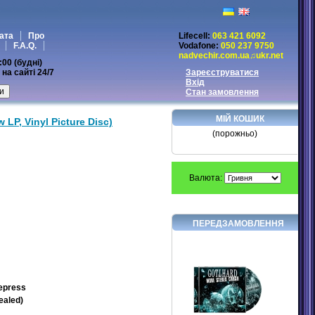
ата
Про
Lifecell:
063 421 6092
F.A.Q.
Vodafone:
050 237 9750
nadvechir.com.ua♫ukr.net
:00 (будні)
на сайті 24/7
Зареєструватися
Вхід
Стан замовлення
МІЙ КОШИК
 LP, Vinyl Picture Disc)
(порожньо)
Валюта:
ПЕРЕДЗАМОВЛЕННЯ
Repress
ealed)