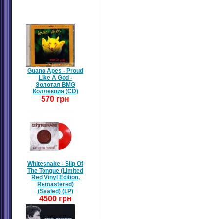
Guano Apes - Proud
Like A God -
Золотая BMG
Коллекция (CD)
570 грн
Whitesnake - Slip Of
The Tongue (Limited
Red Vinyl Edition,
Remastered)
(Sealed) (LP)
4500 грн