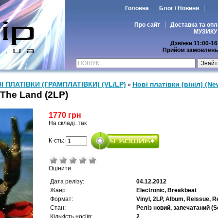
Головна
Блог / Новини
Про сайт
Доставка та опл
МУЗИКУ
Дзвінки 11:00-16
Прийом замовлень 
І ПЛАТІВКИ (ГРАМПЛАТІВКИ) (VL/LP)
Нові платівки (вініл) (New
»
f The Land (2LP)
1770 грн
На складі: так
К-сть:
Оцінити
Дата релізу:
04.12.2012
Жанр:
Electronic, Breakbeat
Формат:
Vinyl, 2LP, Album, Reissue, 
Стан:
Реліз новий, запечатаний (S
Кількість носіїв:
2