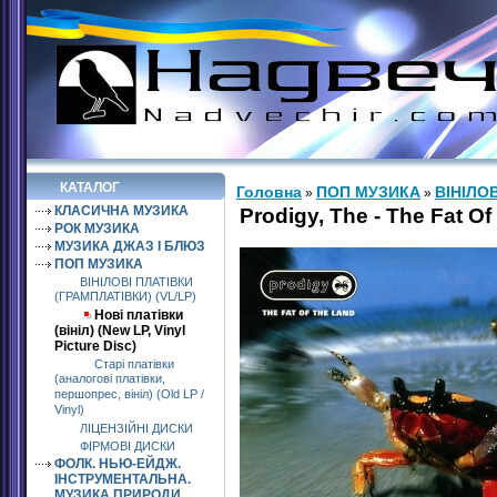
КАТАЛОГ
Головна
ПОП МУЗИКА
ВІНІЛОВ
»
»
КЛАСИЧНА МУЗИКА
Prodigy, The - The Fat O
РОК МУЗИКА
МУЗИКА ДЖАЗ І БЛЮЗ
ПОП МУЗИКА
ВІНІЛОВІ ПЛАТІВКИ
(ГРАМПЛАТІВКИ) (VL/LP)
Нові платівки
(вініл) (New LP, Vinyl
Picture Disc)
Старі платівки
(аналогові платівки,
першопрес, вініл) (Old LP /
Vinyl)
ЛІЦЕНЗІЙНІ ДИСКИ
ФІРМОВІ ДИСКИ
ФОЛК. НЬЮ-ЕЙДЖ.
ІНСТРУМЕНТАЛЬНА.
МУЗИКА ПРИРОДИ