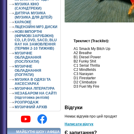
МУЗИКА КІНО
(САУНДТРЕКИ)
ДИТЯЧА МУЗИКА
(МУЗИКА ДЛЯ ДІТЕЙ)
КАРАОКЕ
ЛІЦЕНЗІЙНІ MP3 ДИСКИ
НОВІ ІМПОРТНІ
(ФІРМОВІ ЗАРУБІЖНІ)
CD, LP, DVD, SACD, BLU
Треклист (Tracklist):
RAY НА ЗАМОВЛЕННЯ
(ТЕРМІН 2-10 ТИЖНІВ)
A1 Smack My Bitch Up
A2 Breathe
МУЗИЧНЕ
B1 Diesel Power
ОБЛАДНАННЯ
B2 Funky Shit
(ПОСЛУХАТИ)
C1 Serial Thrilla
МУЗИЧНЕ
C2 Mindfields
ОБЛАДНАННЯ
C3 Narayan
(ПОГРАТИ)
D1 Firestarter
МУЗИКА В ОДЯЗІ ТА
D2 Climbatize
АКСЕСУАРАХ
D3 Fuel My Fire
МУЗИЧНА ЛІТЕРАТУРА
НЕЗАБАРОМ НА САЙТІ
(підготовка релізів)
РОЗПРОДАЖ
Відгуки
МУЗИЧНИЙ АРХІВ
Немає відгуків про цей продукт
Написати відгук
МАЙБУТНІ ШОУ / АФІША
Є запитання?