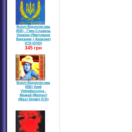
Воплі Відоплясова
(ВВ) - Гімн-Славень
України (Лімітоване
Видання + Караоке)
(CD+DVD)
345 грн
Воплі Відоплясова
(ВВ) Vopli
Vidopliassova -
Мамай (Mamay)
(Maxi-Single) (CD)