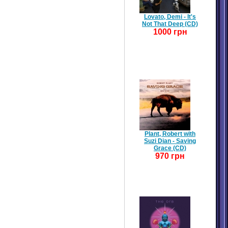
Lovato, Demi - It's
Not That Deep (CD)
1000 грн
Plant, Robert with
Suzi Dian - Saving
Grace (CD)
970 грн