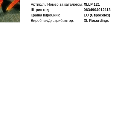
Артикул / Номер за каталогом:
XLLP 121
Штрих-код:
0634904012113
Країна виробник:
EU (Євросоюз)
Виробник/Дистрибьютор:
XL Recordings