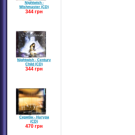
Nightwish -
Wishmaster (CD)
344 грн
Nightwish - Century
Child (CD)
344 грн
Скрябін - Натура
(CD)
470 грн