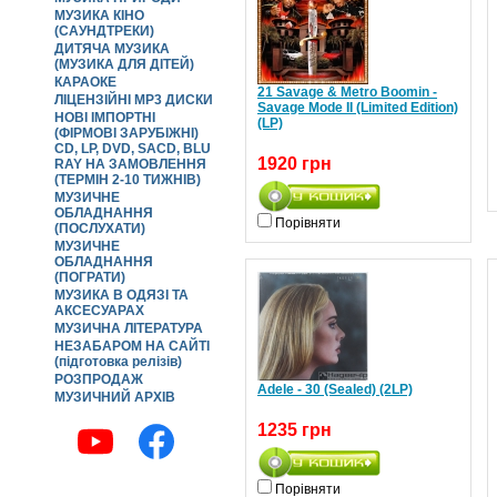
МУЗИКА КІНО
(САУНДТРЕКИ)
ДИТЯЧА МУЗИКА
(МУЗИКА ДЛЯ ДІТЕЙ)
КАРАОКЕ
21 Savage & Metro Boomin -
ЛІЦЕНЗІЙНІ MP3 ДИСКИ
Savage Mode II (Limited Edition)
НОВІ ІМПОРТНІ
(LP)
(ФІРМОВІ ЗАРУБІЖНІ)
CD, LP, DVD, SACD, BLU
1920 грн
RAY НА ЗАМОВЛЕННЯ
(ТЕРМІН 2-10 ТИЖНІВ)
МУЗИЧНЕ
ОБЛАДНАННЯ
Порівняти
(ПОСЛУХАТИ)
МУЗИЧНЕ
ОБЛАДНАННЯ
(ПОГРАТИ)
МУЗИКА В ОДЯЗІ ТА
АКСЕСУАРАХ
МУЗИЧНА ЛІТЕРАТУРА
НЕЗАБАРОМ НА САЙТІ
(підготовка релізів)
РОЗПРОДАЖ
Adele - 30 (Sealed) (2LP)
МУЗИЧНИЙ АРХІВ
1235 грн
МАЙБУТНІ ШОУ / АФІША
Порівняти