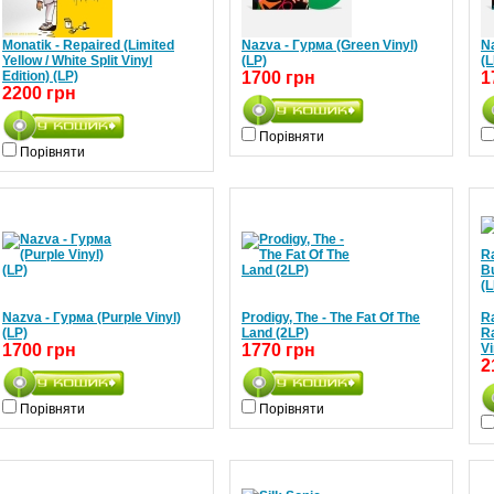
Monatik - Repaired (Limited
Nazva - Гурма (Green Vinyl)
Na
Yellow / White Split Vinyl
(LP)
(L
Edition) (LP)
1700 грн
1
2200 грн
Порівняти
Порівняти
Nazva - Гурма (Purple Vinyl)
Prodigy, The - The Fat Of The
Ra
(LP)
Land (2LP)
R
1700 грн
1770 грн
Vi
2
Порівняти
Порівняти