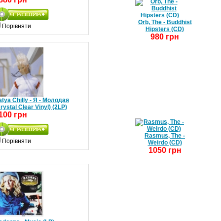
Orb, The - Buddhist
Порівняти
Hipsters (CD)
980 грн
tya Chilly - Я - Молодая
rystal Clear Vinyl) (2LP)
100 грн
Rasmus, The -
Порівняти
Weirdo (CD)
1050 грн