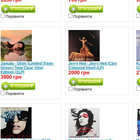
Порівняти
Порівняти
Jamala - Qirim (Limited Trans-
Jerry Heil - Jerry Heil (Clay
Ka
Green / Total Clear Vinyl
Coloured Vinyl) (LP)
(C
Edition) (2LP)
2000 грн
2
3900 грн
Порівняти
Порівняти