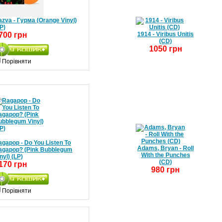
zva - Гурма (Orange Vinyl)
P)
700 грн
1914 - Viribus Unitis
(CD)
1050 грн
Порівняти
gapop - Do You Listen To
Adams, Bryan - Roll
agapop? (Pink Bubblegum
With the Punches
nyl) (LP)
(CD)
170 грн
980 грн
Порівняти