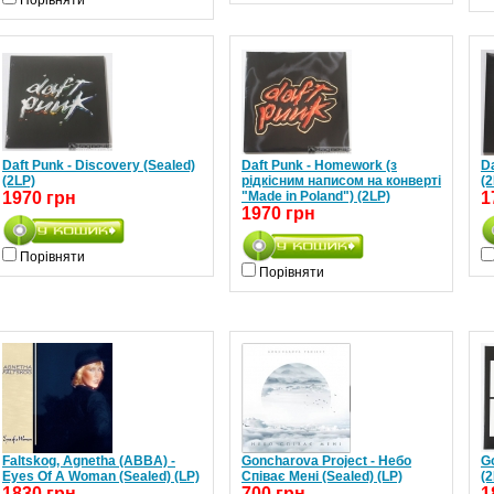
Порівняти
Daft Punk - Discovery (Sealed)
Daft Punk - Homework (з
Da
(2LP)
рідкісним написом на конверті
(2
1970 грн
"Made in Poland") (2LP)
1
1970 грн
Порівняти
Порівняти
Faltskog, Agnetha (ABBA) -
Goncharova Project - Небо
Go
Eyes Of A Woman (Sealed) (LP)
Співає Мені (Sealed) (LP)
(2
1830 грн
700 грн
1