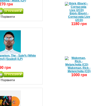
adonna - Music (LP)
270 грн
Björk (Bjork) -
Порівняти
Cornucopia Live
(2CD)
1180 грн
aneken, The - Sale% (White
nyl) (Sealed) (LP)
90 грн
Wakeman, Rick -
Melancholia (CD)
1000 грн
Порівняти