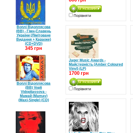
Порівняти
Воплі Відоплясова
(ВВ) - Гімн-Славень
України (Лімітоване
Видання + Караоке)
(CD+DVD)
345 грн
Jager Music Awards -
Майстерність (Amber Coloured
Vinyl) (LP)
1700 грн
Воплі Відоплясова
(ВВ) Vopli
Порівняти
Vidopliassova -
Мамай (Mamay)
(Maxi-Single) (CD)