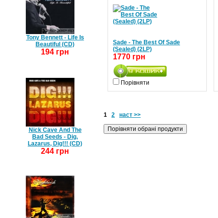
Tony Bennett - Life Is
Sade - The Best Of Sade
Beautiful (CD)
(Sealed) (2LP)
194 грн
1770 грн
Порівняти
1
2
наст >>
Nick Cave And The
Bad Seeds - Dig,
Lazarus, Dig!!! (CD)
244 грн