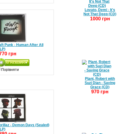
Lovato, Demi - It's
Not That Deep (CD)
1000 грн
ft Punk - Human After All
LP)
770 грн
Порівняти
Plant, Robert with
Suzi Dian - Saving
Grace (CD)
970 грн
rillaz - Demon Days (Sealed)
LP)
880 грн