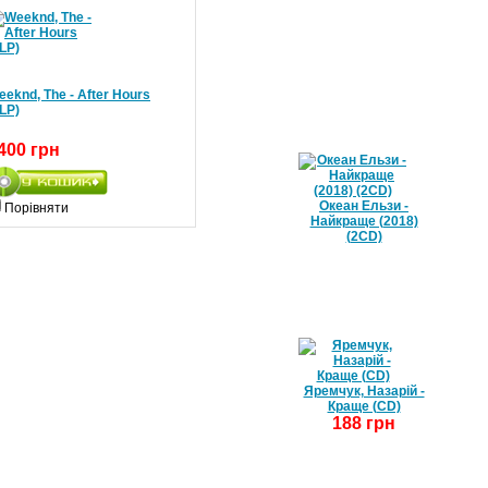
БЕСТСЕЛЕРИ / ТОП 10
eknd, The - After Hours
LP)
400 грн
Океан Ельзи -
Порівняти
Найкраще (2018)
(2CD)
Яремчук, Назарій -
Краще (CD)
188 грн