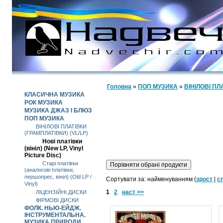
КАТАЛОГ
Головна
»
ПОП МУЗИКА
»
ВІНІЛОВІ ПЛ
КЛАСИЧНА МУЗИКА
РОК МУЗИКА
МУЗИКА ДЖАЗ І БЛЮЗ
ПОП МУЗИКА
ВІНІЛОВІ ПЛАТІВКИ
(ГРАМПЛАТІВКИ) (VL/LP)
Нові платівки
(вініл) (New LP, Vinyl
Picture Disc)
Старі платівки
(аналогові платівки,
першопрес, вініл) (Old LP /
Сортувати за: найменуванням (
зрост
|
с
Vinyl)
1
2
наст >>
ЛІЦЕНЗІЙНІ ДИСКИ
ФІРМОВІ ДИСКИ
ФОЛК. НЬЮ-ЕЙДЖ.
ІНСТРУМЕНТАЛЬНА.
МУЗИКА ПРИРОДИ