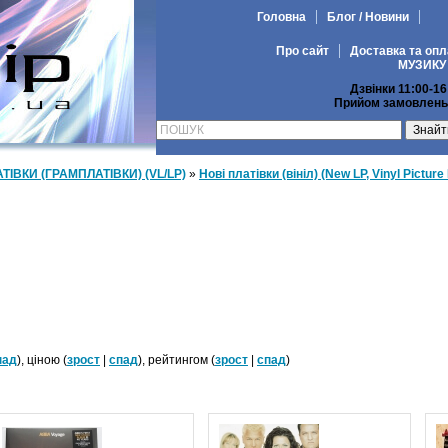
Головна
Блог / Новини
Про сайт
Доставка та опл
МУЗИКУ
Дзвінки 11:00-16
Прийом замовлень 
АТІВКИ (ГРАМПЛАТІВКИ) (VL/LP)
»
Нові платівки (вініл) (New LP, Vinyl Picture
пад
), ціною (
зрост
|
спад
), рейтингом (
зрост
|
спад
)