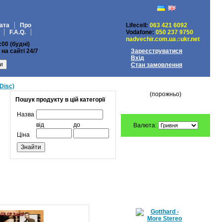
ата
Про
Lifecell:
063 421 6092
F.A.Q.
Vodafone:
050 237 9750
nadvechir.com.ua♫ukr.net
:00 (будні)
на сайті 24/7
Зареєструватися
Вхід
Стан замовлення
МІЙ КОШИК
 Disc)
(порожньо)
Пошук продукту в цій категорії
Назва
від
до
Валюта:
Ціна
ПЕРЕДЗАМОВЛЕННЯ