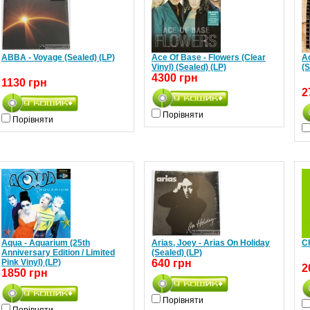
ABBA - Voyage (Sealed) (LP)
Ace Of Base - Flowers (Clear
Ac
Vinyl) (Sealed) (LP)
(S
4300 грн
1130 грн
2
Порівняти
Порівняти
Aqua - Aquarium (25th
Arias, Joey - Arias On Holiday
Ch
Anniversary Edition / Limited
(Sealed) (LP)
Pink Vinyl) (LP)
640 грн
2
1850 грн
Порівняти