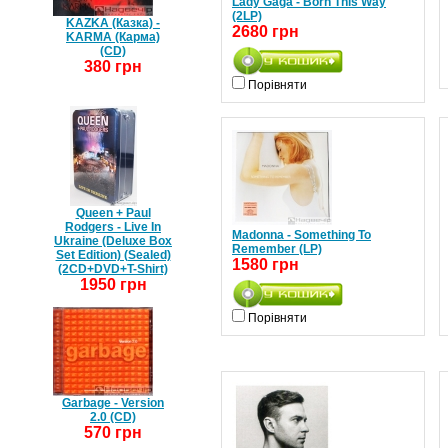
Lady Gaga - Born This Way
(2LP)
KAZKA (Казка) -
2680 грн
KARMA (Карма)
(CD)
380 грн
Порівняти
Queen + Paul
Rodgers - Live In
Madonna - Something To
Ukraine (Deluxe Box
Remember (LP)
Set Edition) (Sealed)
1580 грн
(2CD+DVD+T-Shirt)
1950 грн
Порівняти
Garbage - Version
2.0 (CD)
570 грн