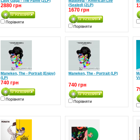
Lady Gaga - The Fame (2LP)
Madonna - American Life
M
2880 грн
(Sealed) (2LP)
1
1670 грн
Порівняти
Порівняти
Maneken, The - Portrait (Enjoy)
Maneken, The - Portrait (LP)
M
(LP)
Vi
740 грн
740 грн
7
Порівняти
Порівняти