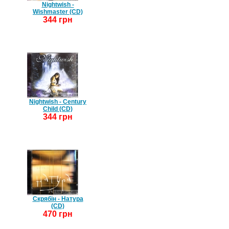
Nightwish -
Wishmaster (CD)
344 грн
Nightwish - Century
Child (CD)
344 грн
Скрябін - Натура
(CD)
470 грн