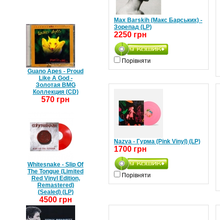
Max Barskih (Макс Барських) -
Зорепад (LP)
2250 грн
Порівняти
Guano Apes - Proud
Like A God -
Золотая BMG
Коллекция (CD)
570 грн
Nazva - Гурма (Pink Vinyl) (LP)
1700 грн
Whitesnake - Slip Of
The Tongue (Limited
Порівняти
Red Vinyl Edition,
Remastered)
(Sealed) (LP)
4500 грн